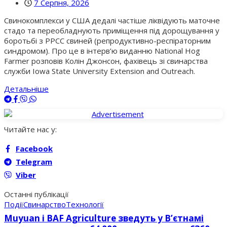
7 Серпня, 2026
Свинокомплекси у США дедалі частіше ліквідують маточне
стадо та переобладнують приміщення під дорощування у
боротьбі з РРСС свиней (репродуктивно-респіраторним
синдромом). Про це в інтерв’ю виданню National Hog
Farmer розповів Колін Джонсон, фахівець зі свинарства
служби Iowa State University Extension and Outreach.
Детальніше
Читайте нас у:
Facebook
Telegram
Viber
Останні публікації
Події
Свинарство
Технології
Muyuan і BAF Agriculture зведуть у В’єтнамі