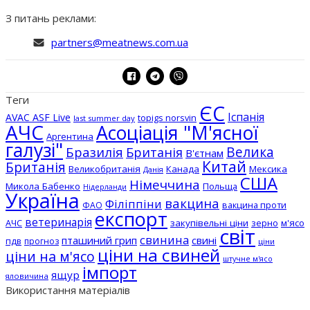
З питань реклами:
partners@meatnews.com.ua
Теги
ЄС
Іспанія
AVAC ASF Live
topigs norsvin
last summer day
АЧС
Асоціація "М'ясної
Аргентина
галузі"
Бразилія
Велика
Британія
В'єтнам
Китай
Британія
Великобританія
Канада
Мексика
Данія
США
Німеччина
Микола Бабенко
Польща
Нідерланди
Україна
вакцина
Філіппіни
вакцина проти
ФАО
експорт
ветеринарія
АЧС
закупівельні ціни
зерно
м'ясо
світ
свинина
пташиний грип
свині
пдв
прогноз
ціни
ціни на свиней
ціни на м'ясо
штучне м'ясо
імпорт
ящур
яловичина
Використання матеріалів