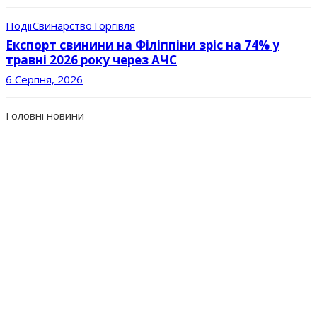
Події
Свинарство
Торгівля
Експорт свинини на Філіппіни зріс на 74% у
травні 2026 року через АЧС
6 Серпня, 2026
Головні новини