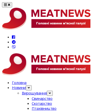
Перейти
до
вмісту
Головна
Новини
Вирощування
Свинарство
Скотарство
Птахівництво