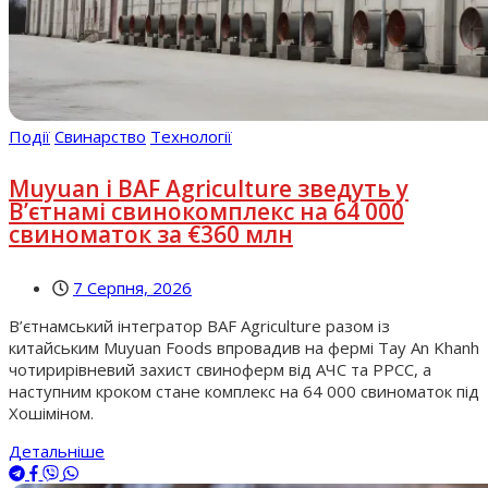
Події
Свинарство
Технології
Muyuan і BAF Agriculture зведуть у
В’єтнамі свинокомплекс на 64 000
свиноматок за €360 млн
7 Серпня, 2026
В’єтнамський інтегратор BAF Agriculture разом із
китайським Muyuan Foods впровадив на фермі Tay An Khanh
чотирирівневий захист свиноферм від АЧС та РРСС, а
наступним кроком стане комплекс на 64 000 свиноматок під
Хошіміном.
Детальніше