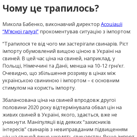
Чому це трапилось?
Микола Бабенко, виконавчий директор
Асоціації
“М’ясної галузі”
прокоментував ситуацію з імпортом:
“Трапилося те від чого ми застерігали свинарів. Ріст
імпорту обумовлений вищою ціною в Україні на
свиней. В цей час ціна на свиней, наприклад, у
Польщі, Німеччині та Данії, менша на 10-12 грн/кг.
Очевидно, що збільшення розриву в цінах між
українською свининою і імпортом – є основним
стимулом на користь імпорту.
Збалансована ціна на свиней впродовж другої
половини 2020 року відтермінувала обвал цін на
живих свиней в Україні, якого, здається, вже не
уникнути. Маніпуляції від деяких “захисників
інтересів” свинарів з невиправданим підвищенням
цін на свиней лише шкодять свинарству. Якщо імпорт