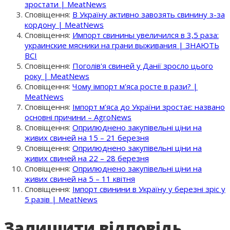
зростати | MeatNews
Сповіщення:
В Україну активно завозять свинину з-за
кордону | MeatNews
Сповіщення:
Импорт свинины увеличился в 3,5 раза:
украинские мясники на грани выживания | ЗНАЮТЬ
ВСІ
Сповіщення:
Поголів'я свиней у Данії зросло цього
року | MeatNews
Сповіщення:
Чому імпорт м'яса росте в рази? |
MeatNews
Сповіщення:
Імпорт м’яса до України зростає: названо
основні причини – AgroNews
Сповіщення:
Оприлюднено закупівельні ціни на
живих свиней на 15 – 21 березня
Сповіщення:
Оприлюднено закупівельні ціни на
живих свиней на 22 – 28 березня
Сповіщення:
Оприлюднено закупівельні ціни на
живих свиней на 5 – 11 квітня
Сповіщення:
Імпорт свинини в Україну у березні зріс у
5 разів | MeatNews
Залишити відповідь