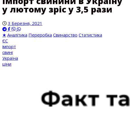
Імпорт свинини в Україну
у лютому зріс у 3,5 рази
3 Березня, 2021
★
Аналітика
Переробка
Свинарство
Статистика
ЄС
імпорт
свині
Україна
ціни