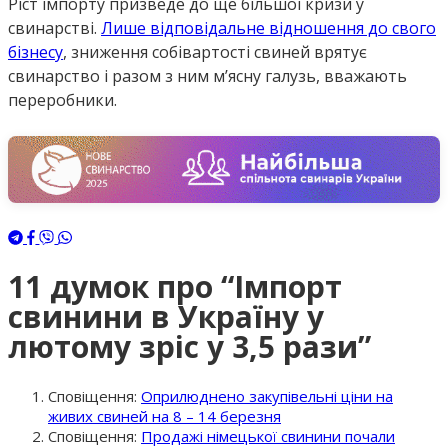
Ріст імпорту призведе до ще більшої кризи у
свинарстві.
Лише відповідальне відношення до свого
бізнесу
, зниження собівартості свиней врятує
свинарство і разом з ним м’ясну галузь, вважають
переробники.
11 думок про “
Імпорт
свинини в Україну у
лютому зріс у 3,5 рази
”
Сповіщення:
Оприлюднено закупівельні ціни на
живих свиней на 8 – 14 березня
Сповіщення:
Продажі німецької свинини почали