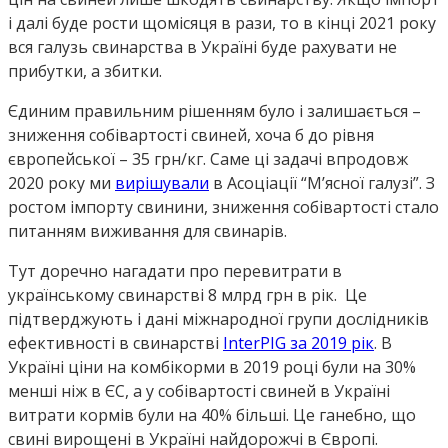
і далі буде рости щомісяця в рази, то в кінці 2021 року
вся галузь свинарства в Україні буде рахувати не
прибутки, а збитки.
Єдиним правильним рішенням було і залишається –
зниження собівартості свиней, хоча б до рівня
європейської – 35 грн/кг. Саме ці задачі впродовж
2020 року ми
вирішували
в Асоціації “М’ясної галузі”. З
ростом імпорту свинини, зниження собівартості стало
питанням виживання для свинарів.
Тут доречно нагадати про перевитрати в
українському свинарстві 8 млрд грн в рік. Це
підтверджують і дані міжнародної групи дослідників
ефективності в свинарстві
InterPIG за 2019 рік
. В
Україні ціни на комбікорми в 2019 році були на 30%
менші ніж в ЄС, а у собівартості свиней в Україні
витрати кормів були на 40% більші. Це ганебно, що
свині вирощені в Україні найдорожчі в Європі.