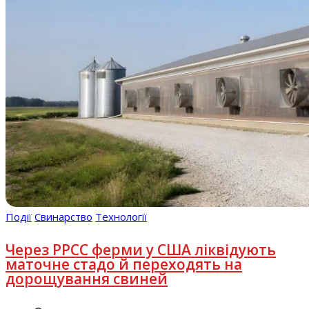
Події
Свинарство
Технології
Через РРСС ферми у США ліквідують
маточне стадо й переходять на
дорощування свиней