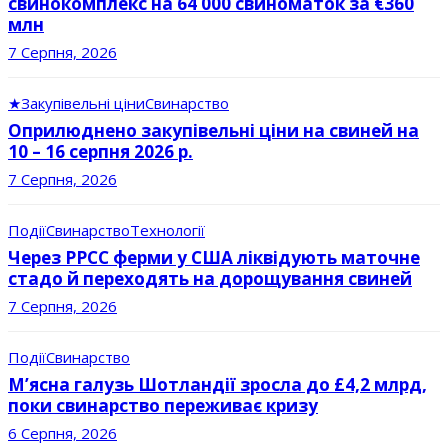
свинокомплекс на 64 000 свиноматок за €360
млн
7 Серпня, 2026
★
Закупівельні ціни
Свинарство
Оприлюднено закупівельні ціни на свиней на
10 – 16 серпня 2026 р.
7 Серпня, 2026
Події
Свинарство
Технології
Через РРСС ферми у США ліквідують маточне
стадо й переходять на дорощування свиней
7 Серпня, 2026
Події
Свинарство
М’ясна галузь Шотландії зросла до £4,2 млрд,
поки свинарство переживає кризу
6 Серпня, 2026