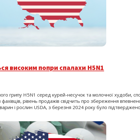
ься високим попри спалахи H5N1
го грипу H5N1 серед курей-несучок та молочної худоби, спо
ахівців, рівень продажів свідчить про збереження впевненос
 тварин і рослин USDA, з березня 2024 року було підтверджено