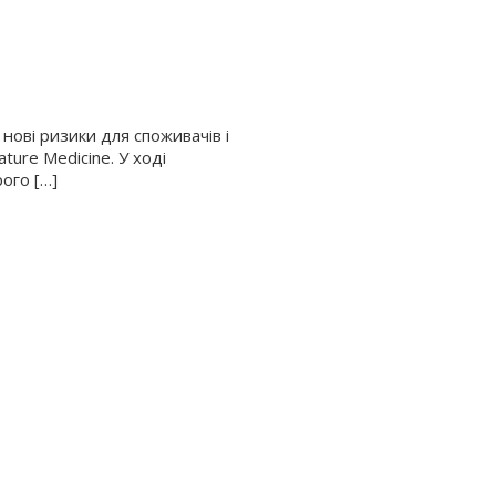
ові ризики для споживачів і
ure Medicine. У ході
ого […]