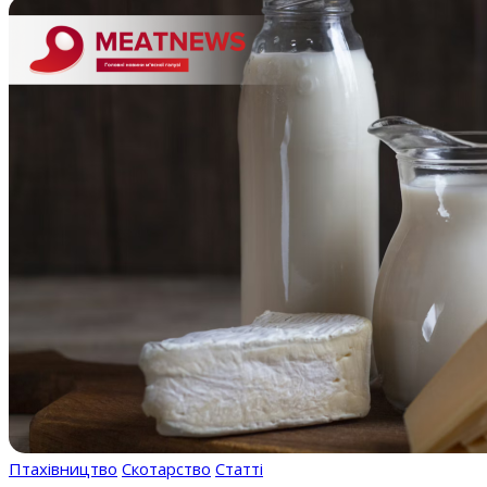
Птахівництво
Скотарство
Статті