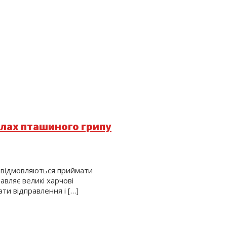
алах пташиного грипу
, відмовляються приймати
авляє великі харчові
ти відправлення і […]