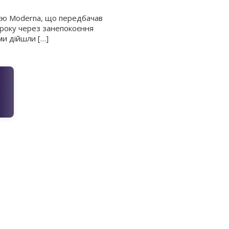
нією Moderna, що передбачав
 року через занепокоєння
ми дійшли […]