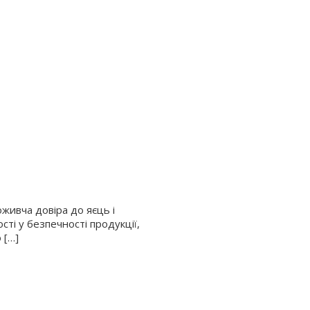
живча довіра до яєць і
ті у безпечності продукції,
 […]