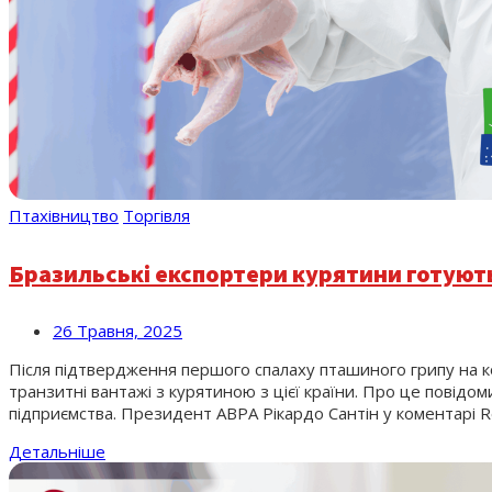
Птахівництво
Торгівля
Бразильські експортери курятини готують
26 Травня, 2025
Після підтвердження першого спалаху пташиного грипу на ко
транзитні вантажі з курятиною з цієї країни. Про це повідом
підприємства. Президент ABPA Рікардо Сантін у коментарі Re
Детальніше