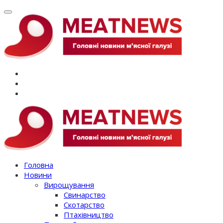
Перейти
до
вмісту
Головна
Новини
Вирощування
Свинарство
Скотарство
Птахівництво