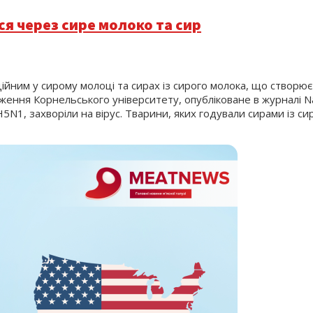
я через сире молоко та сир
им у сирому молоці та сирах із сирого молока, що створює н
ження Корнельського університету, опубліковане в журналі Nat
N1, захворіли на вірус. Тварини, яких годували сирами із сир