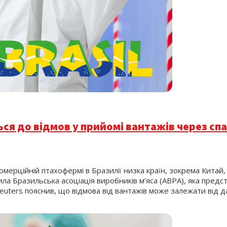
ся до відмов у прийомі вантажів через сп
мерційній птахофермі в Бразилії низка країн, зокрема Китай
ила Бразильська асоціація виробників м’яса (ABPA), яка предст
uters пояснив, що відмова від вантажів може залежати від да