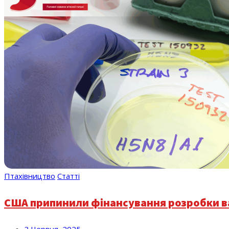
Птахівництво
Статті
США припинили фінансування розробки в