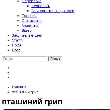
Переробка
Технології
Альтернативні протеїни
Торгівля
Статистика
Аналітика
Відео
Закупівельні ціни
Статті
Події
Блог
Шукати:
Головна
пташиний грип
пташиний грип