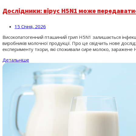
Дослідники: вірус H5N1 може передаватис
15 Січня, 2026
Високопатогенний пташиний грип H5N1 залишається інфекційн
виробників молочної продукції. Про це свідчить нове дослід
експерименту тхори, які споживали сире молоко, заражене H5
Детальніше