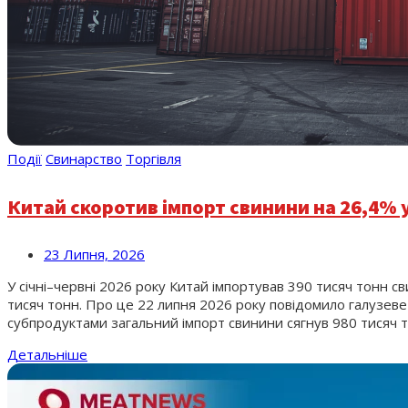
Події
Свинарство
Торгівля
Китай скоротив імпорт свинини на 26,4% у
23 Липня, 2026
У січні–червні 2026 року Китай імпортував 390 тисяч тонн с
тисяч тонн. Про це 22 липня 2026 року повідомило галузеве
субпродуктами загальний імпорт свинини сягнув 980 тисяч то
Детальніше