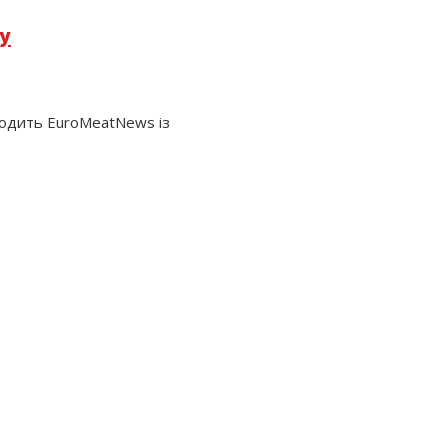
ку
аводить EuroMeatNews із