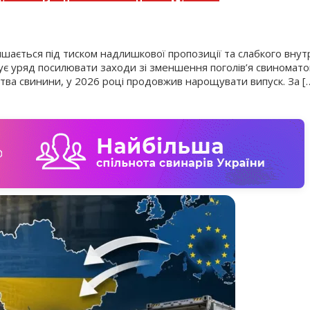
шається під тиском надлишкової пропозиції та слабкого внут
ує уряд посилювати заходи зі зменшення поголів’я свиноматок 
тва свинини, у 2026 році продовжив нарощувати випуск. За [