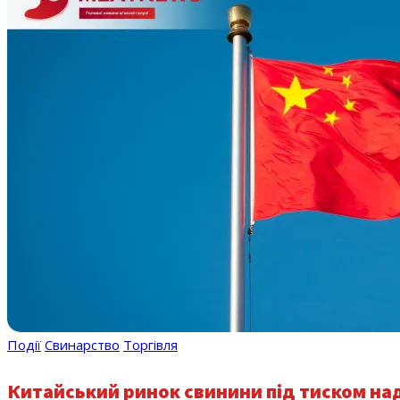
Події
Свинарство
Торгівля
Китайський ринок свинини під тиском на