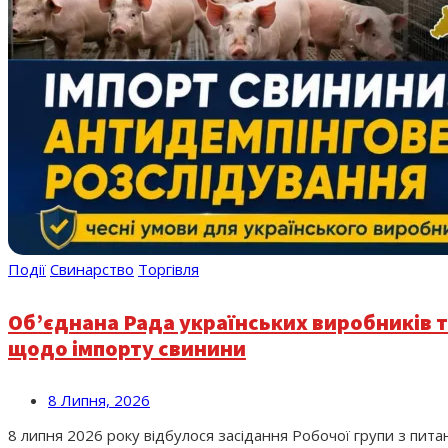
Події
Свинарство
Торгівля
Об’єднана Рада українських виробників т
щодо імпорту свинини
8 Липня, 2026
8 липня 2026 року відбулося засідання Робочої групи з питань