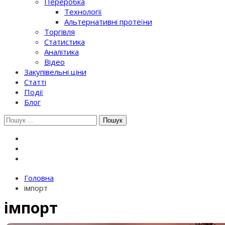
Переробка
Технології
Альтернативні протеїни
Торгівля
Статистика
Аналітика
Відео
Закупівельні ціни
Статті
Події
Блог
Шукати:
Головна
імпорт
імпорт