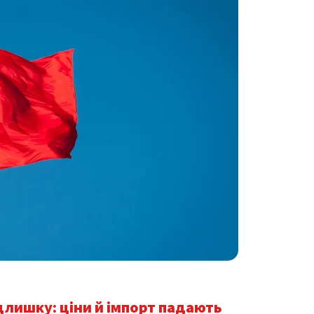
длишку: ціни й імпорт падають