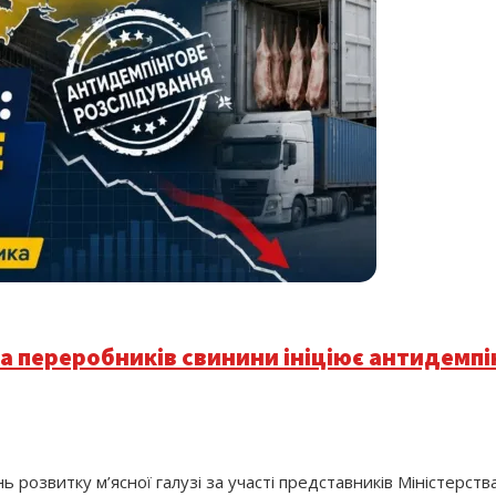
а переробників свинини ініціює антидемпі
 розвитку м’ясної галузі за участі представників Міністерства