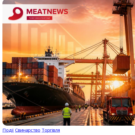
Події
Свинарство
Торгівля