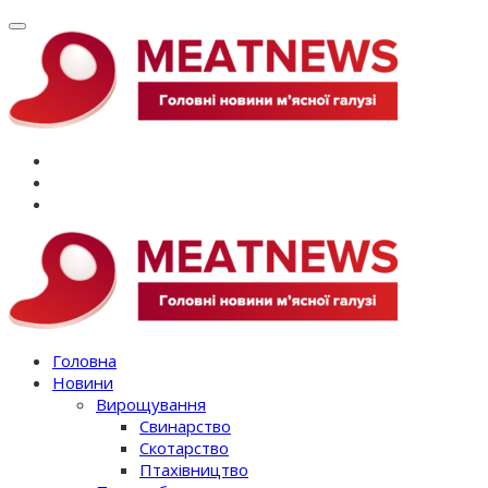
Перейти
до
вмісту
Головна
Новини
Вирощування
Свинарство
Скотарство
Птахівництво