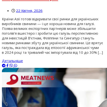
22 Квітня, 2026
Країни Азії готові відкривати свої ринки для українських
виробників свинини — і це хороша новина для галузі.
Поява великих експортних партнерів може збільшити
поголів’я вшестеро і зробити цю галузь перспективною
для інвестицій В’єтнам, Філіппіни та Сингапур стануть
новими ринками збуту для української свинини. Це врятує
галузь, яка постраждала від епізоотії африканської чуми
в 2024 році та тривалий час імпортувала від 10 до 30% […]
Детальніше