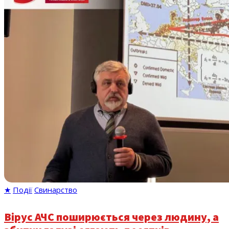
★
Події
Свинарство
Вірус АЧС поширюється через людину, а