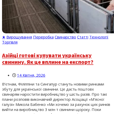
★
Вирощування
Переробка
Свинарство
Статті
Технології
Торгівля
Азійці готові купувати українську
свинину. Як це вплине на експорт?
14 Квітня, 2026
В’єтнам, Філіппіни та Сингапур стануть новими ринками
збуту для української свинини. Це дасть поштовх
свинарям наростити виробництво у шість разів. Про такі
плани розповів виконавчий директор Асоціації «М’ясної
галузі» Микола Бабенко «Ми хочемо за рахунок цих ринків
вийти на виробництво 3 млн т свинини щороку. Поки