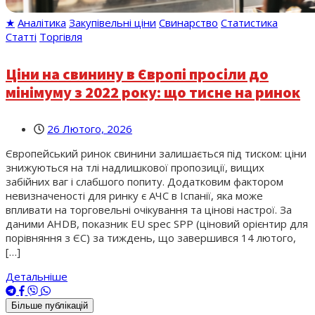
★
Аналітика
Закупівельні ціни
Свинарство
Статистика
Статті
Торгівля
Ціни на свинину в Європі просіли до
мінімуму з 2022 року: що тисне на ринок
26 Лютого, 2026
Європейський ринок свинини залишається під тиском: ціни
знижуються на тлі надлишкової пропозиції, вищих
забійних ваг і слабшого попиту. Додатковим фактором
невизначеності для ринку є АЧС в Іспанії, яка може
впливати на торговельні очікування та цінові настрої. За
даними AHDB, показник EU spec SPP (ціновий орієнтир для
порівняння з ЄС) за тиждень, що завершився 14 лютого,
[…]
Детальніше
Більше публікацій