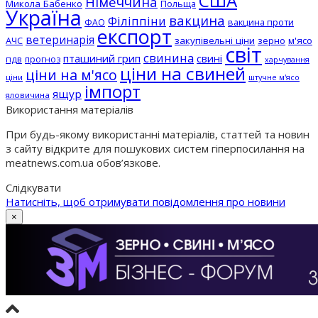
США
Німеччина
Микола Бабенко
Польща
Україна
вакцина
Філіппіни
вакцина проти
ФАО
експорт
ветеринарія
АЧС
закупівельні ціни
зерно
м'ясо
світ
свинина
пташиний грип
свині
пдв
прогноз
харчування
ціни на свиней
ціни на м'ясо
ціни
штучне м'ясо
імпорт
ящур
яловичина
Використання матеріалів
При будь-якому використанні матеріалів, статтей та новин
з сайту відкрите для пошукових систем гіперпосилання на
meatnews.com.ua обов’язкове.
Слідкувати
Натисніть, щоб отримувати повідомлення про новини
×