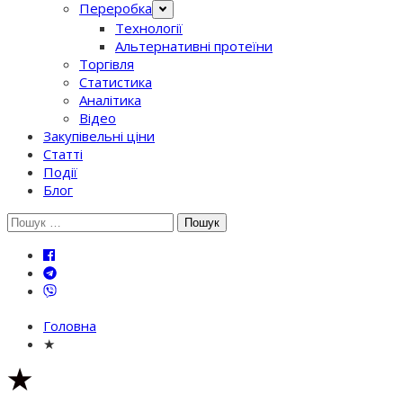
Переробка
Технології
Альтернативні протеїни
Торгівля
Статистика
Аналітика
Відео
Закупівельні ціни
Статті
Події
Блог
Шукати:
Головна
★
★