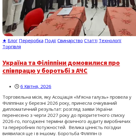
★
Блог
Переробка
Події
Свинарство
Статті
Технології
Торгівля
Україна та Філіппіни домовилися про
співпрацю у боротьбі з АЧС
6 Квітня, 2026
Торговельна місія, яку Асоціація «М’ясна галузь» провела у
Філіппінах у березні 2026 року, принесла очікуваний
дипломатичний результат: розгляд заяви України
перенесено з черги 2027 року до пріоритетного списку
2026-го, погоджені терміни фізичного аудиту виробничих
та переробних потужностей. Велика цінність поїздки
виявилася ще і в іншому. Боротьба Філіппін із