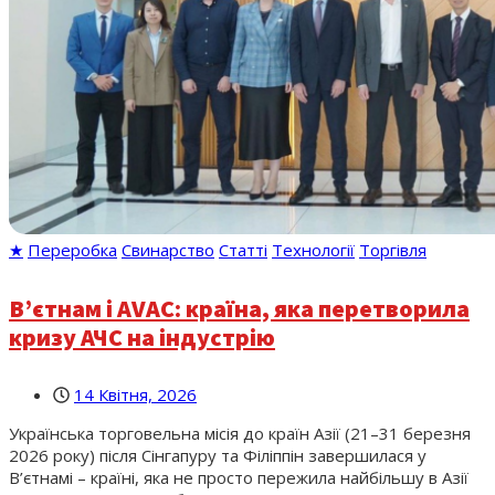
★
Переробка
Свинарство
Статті
Технології
Торгівля
В’єтнам і AVAC: країна, яка перетворила
кризу АЧС на індустрію
14 Квітня, 2026
Українська торговельна місія до країн Азії (21–31 березня
2026 року) після Сінгапуру та Філіппін завершилася у
В’єтнамі – країні, яка не просто пережила найбільшу в Азії