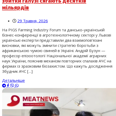
збитки галузі сягають десятків
мільярдів
29 Травня, 2026
На PIGS Farming Industry Forum та дансько-українській
бізнес-конференції в агротехнологічному секторі у Львові
українські експерти представили два взаємопов’язані
висновки, які можуть змінити стратегію боротьби з
африканською чумою свиней в Україні. Андрій Бузун —
професор епізоотології Національної академії аграрних
наук України, пояснив механізм повторних спалахів АЧС на
фермах із зразковим біозахистом. Що кажуть дослідження
Збудник АЧС […]
Детальніше