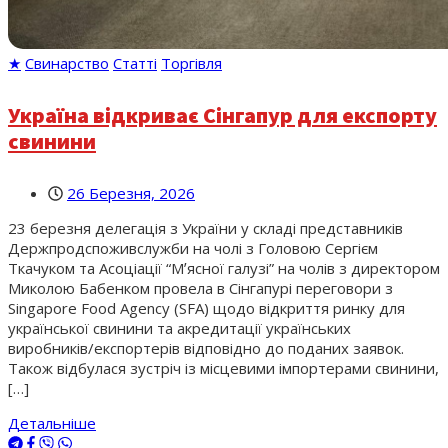
★
Свинарство
Статті
Торгівля
Україна відкриває Сінгапур для експорту
свинини
26 Березня, 2026
23 березня делегація з України у складі представників
Держпродспоживслужби на чолі з Головою Сергієм
Ткачуком та Асоціації “Мʼясної галузі” на чолів з директором
Миколою Бабенком провела в Сінгапурі переговори з
Singapore Food Agency (SFA) щодо відкриття ринку для
української свинини та акредитації українських
виробників/експортерів відповідно до поданих заявок.
Також відбулася зустріч із місцевими імпортерами свинини,
[…]
Детальніше