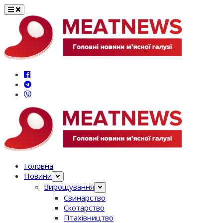
Перейти
до
вмісту
Головна
Новини
Вирощування
Свинарство
Скотарство
Птахівництво