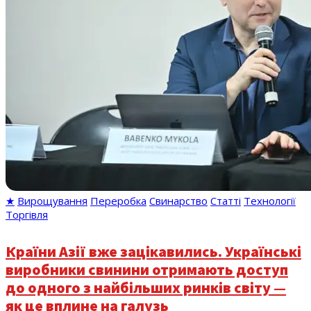
★
Вирощування
Переробка
Свинарство
Статті
Технології
Торгівля
Країни Азії вже зацікавились. Українські
виробники свинини отримають доступ
до одного з найбільших ринків світу —
як це вплине на галузь