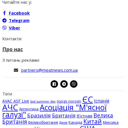
Читайте нас у:
Facebook
Telegram
Viber
Контакти
Про нас
З питань реклами:
partners@meatnews.com.ua
Теги
ЄС
Іспанія
AVAC ASF Live
topigs norsvin
last summer day
АЧС
Асоціація "М'ясної
Аргентина
галузі"
Бразилія
Велика
Британія
В'єтнам
Китай
Британія
Великобританія
Канада
Мексика
Данія