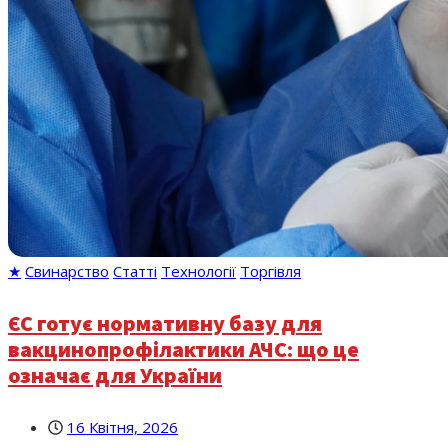
★
Свинарство
Статті
Технології
Торгівля
ЄС готує нормативну базу для
вакцинопрофілактики АЧС: що це
означає для України
16 Квітня, 2026