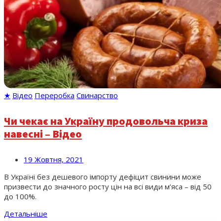
★
Відео
Переробка
Свинарство
Чи чекає на Україну продовольча криза
навесні – Відео
19 Жовтня, 2021
В Україні без дешевого імпорту дефіцит свинини може
призвести до значного росту цін на всі види м’яса – від 50
до 100%.
Детальніше