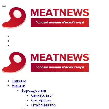
Перейти
до
вмісту
Головна
Новини
Вирощування
Свинарство
Скотарство
Птахівництво