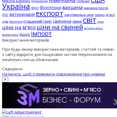
Німеччина
Микола Бабенко
Польща
Нідерланди
Україна
вакцина
Філіппіни
вакцина проти
ФАО
експорт
ветеринарія
АЧС
закупівельні ціни
зерно
м'ясо
світ
свинина
пташиний грип
свині
пдв
прогноз
ціни
ціни на свиней
ціни на м'ясо
штучне м'ясо
імпорт
ящур
яловичина
Використання матеріалів
При будь-якому використанні матеріалів, статтей та новин
з сайту відкрите для пошукових систем гіперпосилання на
meatnews.com.ua обов’язкове.
Слідкувати
Натисніть, щоб отримувати повідомлення про новини
×