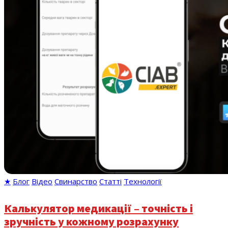
★
Блог
Відео
Свинарство
Статті
Технології
Калькулятор медикації – точність і
зручність у кожному розрахунку