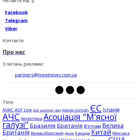
Читайте нас у:
Facebook
Telegram
Viber
Контакти
Про нас
З питань реклами:
partners@meatnews.com.ua
Теги
ЄС
Іспанія
AVAC ASF Live
topigs norsvin
last summer day
АЧС
Асоціація "М'ясної
Аргентина
галузі"
Бразилія
Велика
Британія
В'єтнам
Китай
Британія
Великобританія
Канада
Мексика
Данія
США