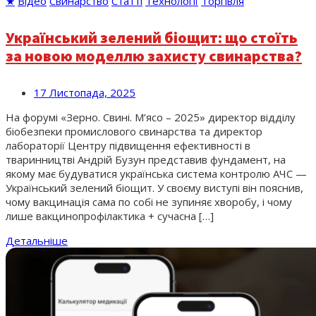
★
Відео
Свинарство
Статті
Технології
Торгівля
Український зелений біощит: що стоїть
за новою моделлю захисту свинарства?
17 Листопада, 2025
На форумі «Зерно. Свині. М’ясо – 2025» директор відділу
біобезпеки промислового свинарства та директор
лабораторії Центру підвищення ефективності в
тваринництві Андрій Бузун представив фундамент, на
якому має будуватися українська система контролю АЧС —
Український зелений біощит. У своєму виступі він пояснив,
чому вакцинація сама по собі не зупиняє хворобу, і чому
лише вакцинопрофілактика + сучасна […]
Детальніше