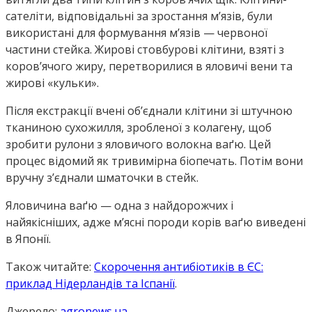
сателіти, відповідальні за зростання м’язів, були
використані для формування м’язів — червоної
частини стейка. Жирові стовбурові клітини, взяті з
коров’ячого жиру, перетворилися в яловичі вени та
жирові «кульки».
Після екстракції вчені об’єднали клітини зі штучною
тканиною сухожилля, зробленої з колагену, щоб
зробити рулони з яловичого волокна ваґю. Цей
процес відомий як тривимірна біопечать. Потім вони
вручну з’єднали шматочки в стейк.
Яловичина ваґю — одна з найдорожчих і
найякісніших, адже м’ясні породи корів ваґю виведені
в Японії.
Також читайте:
Скорочення антибіотиків в ЄС:
приклад Нідерландів та Іспанії
.
Джерело:
agronews.ua
.