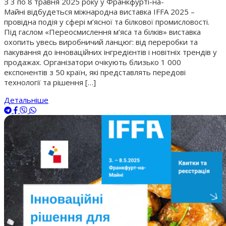
З 3 по 8 травня 2025 року у Франкфурті-на-
Майні відбудеться міжнародна виставка IFFA 2025 –
провідна подія у сфері м’ясної та білкової промисловості.
Під гаслом «Переосмислення м’яса та білків» виставка
охопить увесь виробничий ланцюг: від переробки та
пакування до інноваційних інгредієнтів і новітніх трендів у
продажах. Організатори очікують близько 1 000
експонентів з 50 країн, які представлять передові
технології та рішення […]
Детальніше