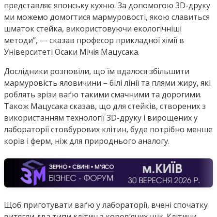
представляє японську кухню. За допомогою 3D-друку
ми можемо домогтися мармуровості, якою славиться
шматок стейка, використовуючи екологічніші
методи”, — сказав професор прикладної хімії в
Університеті Осаки Мічія Мацусака.
Дослідники розповіли, що їм вдалося збільшити
мармуровість яловичини – білі лінії та плями жиру, які
роблять зрізи ваґю такими смачними та дорогими.
Також Мацусака сказав, що для стейків, створених з
використанням технології 3D-друку і вирощених у
лабораторії стовбурових клітин, буде потрібно менше
корів і ферм, ніж для природнього аналогу.
Щоб приготувати ваґю у лабораторії, вчені спочатку
витягли два типи клітин з коров’ячих щік. Клітини-