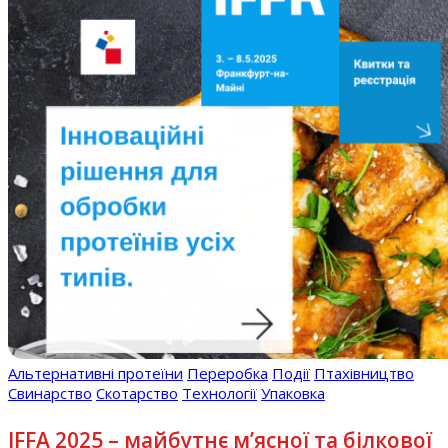
Альтернативні протеїни
Переробка
Події
Птахівництво
Свинарство
Скотарство
Технології
Упаковка
IFFA 2025 – майбутнє м’ясної та білкової