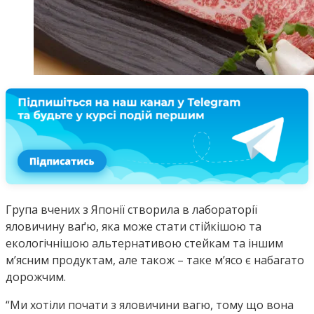
Група вчених з Японії створила в лабораторії
яловичину ваґю, яка може стати стійкішою та
екологічнішою альтернативою стейкам та іншим
м’ясним продуктам, але також – таке м’ясо є набагато
дорожчим.
“Ми хотіли почати з яловичини вагю, тому що вона