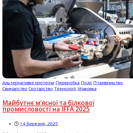
Альтернативні протеїни
Переробка
Події
Птахівництво
Свинарство
Скотарство
Технології
Упаковка
Майбутнє м’ясної та білкової
промисловості на IFFA 2025
14 Березня, 2025