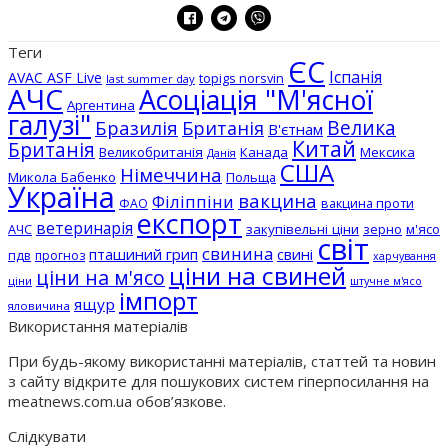
Теги
ЄС
Іспанія
AVAC ASF Live
topigs norsvin
last summer day
АЧС
Асоціація "М'ясної
Аргентина
галузі"
Бразилія
Велика
Британія
В'єтнам
Китай
Британія
Великобританія
Канада
Мексика
Данія
США
Німеччина
Микола Бабенко
Польща
Україна
вакцина
Філіппіни
вакцина проти
ФАО
експорт
ветеринарія
АЧС
закупівельні ціни
зерно
м'ясо
світ
свинина
пташиний грип
свині
пдв
прогноз
харчування
ціни на свиней
ціни на м'ясо
ціни
штучне м'ясо
імпорт
ящур
яловичина
Використання матеріалів
При будь-якому використанні матеріалів, статтей та новин
з сайту відкрите для пошукових систем гіперпосилання на
meatnews.com.ua обов’язкове.
Слідкувати