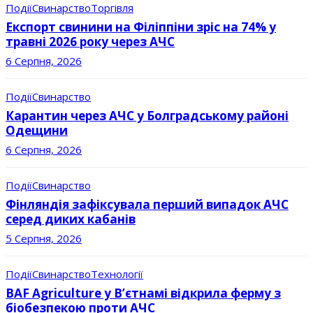
Події
Свинарство
Торгівля
Експорт свинини на Філіппіни зріс на 74% у
травні 2026 року через АЧС
6 Серпня, 2026
Події
Свинарство
Карантин через АЧС у Болградському районі
Одещини
6 Серпня, 2026
Події
Свинарство
Фінляндія зафіксувала перший випадок АЧС
серед диких кабанів
5 Серпня, 2026
Події
Свинарство
Технології
BAF Agriculture у В’єтнамі відкрила ферму з
біобезпекою проти АЧС