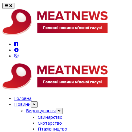
Перейти
до
вмісту
Головна
Новини
Вирощування
Свинарство
Скотарство
Птахівництво