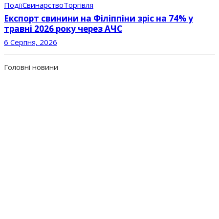
Події
Свинарство
Торгівля
Експорт свинини на Філіппіни зріс на 74% у
травні 2026 року через АЧС
6 Серпня, 2026
Головні новини