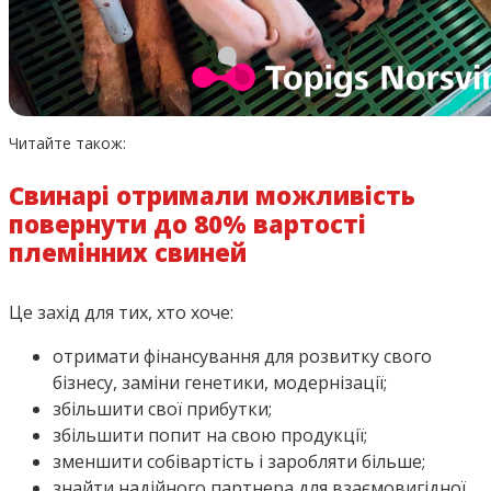
Читайте також:
Свинарі отримали можливість
повернути до 80% вартості
племінних свиней
Це захід для тих, хто хоче:
отримати фінансування для розвитку свого
бізнесу, заміни генетики, модернізації;
збільшити свої прибутки;
збільшити попит на свою продукції;
зменшити собівартість і заробляти більше;
знайти надійного партнера для взаємовигідної