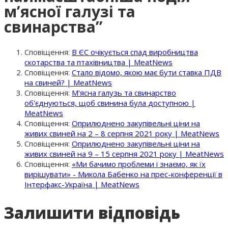
м’ясної галузі та
свинарства
”
Сповіщення:
В ЄС очікується спад виробництва
скотарства та птахівництва | MeatNews
Сповіщення:
Стало відомо, якою має бути ставка ПДВ
на свиней? | MeatNews
Сповіщення:
М'ясна галузь та свинарство
об'єднуються, щоб свинина була доступною |
MeatNews
Сповіщення:
Оприлюднено закупівельні ціни на
живих свиней на 2 – 8 серпня 2021 року | MeatNews
Сповіщення:
Оприлюднено закупівельні ціни на
живих свиней на 9 – 15 серпня 2021 року | MeatNews
Сповіщення:
«Ми бачимо проблеми і знаємо, як їх
вирішувати» - Микола Бабенко на прес-конференції в
Інтерфакс-Україна | MeatNews
Залишити відповідь