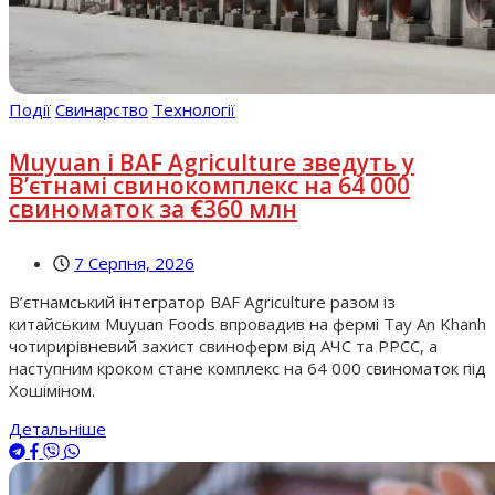
Події
Свинарство
Технології
Muyuan і BAF Agriculture зведуть у
В’єтнамі свинокомплекс на 64 000
свиноматок за €360 млн
7 Серпня, 2026
В’єтнамський інтегратор BAF Agriculture разом із
китайським Muyuan Foods впровадив на фермі Tay An Khanh
чотирирівневий захист свиноферм від АЧС та РРСС, а
наступним кроком стане комплекс на 64 000 свиноматок під
Хошіміном.
Детальніше