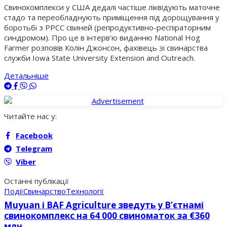
Свинокомплекси у США дедалі частіше ліквідують маточне
стадо та переобладнують приміщення під дорощування у
боротьбі з РРСС свиней (репродуктивно-респіраторним
синдромом). Про це в інтерв’ю виданню National Hog
Farmer розповів Колін Джонсон, фахівець зі свинарства
служби Iowa State University Extension and Outreach.
Детальніше
Читайте нас у:
Facebook
Telegram
Viber
Останні публікації
Події
Свинарство
Технології
Muyuan і BAF Agriculture зведуть у В’єтнамі
свинокомплекс на 64 000 свиноматок за €360
млн