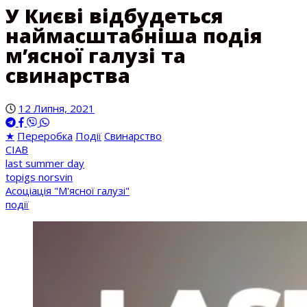
У Києві відбудеться
наймасштабніша подія
м’ясної галузі та
свинарства
12 Липня, 2021
★
Переробка
Події
Свинарство
CIAB
last summer day
topigs norsvin
Асоціація "М'ясної галузі"
події