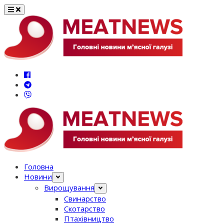
Перейти
до
вмісту
Головна
Новини
Вирощування
Свинарство
Скотарство
Птахівництво