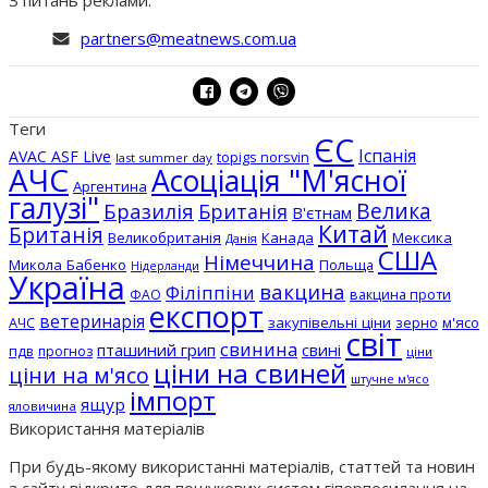
partners@meatnews.com.ua
Теги
ЄС
Іспанія
AVAC ASF Live
topigs norsvin
last summer day
АЧС
Асоціація "М'ясної
Аргентина
галузі"
Бразилія
Велика
Британія
В'єтнам
Китай
Британія
Великобританія
Канада
Мексика
Данія
США
Німеччина
Микола Бабенко
Польща
Нідерланди
Україна
вакцина
Філіппіни
вакцина проти
ФАО
експорт
ветеринарія
АЧС
закупівельні ціни
зерно
м'ясо
світ
свинина
пташиний грип
свині
пдв
прогноз
ціни
ціни на свиней
ціни на м'ясо
штучне м'ясо
імпорт
ящур
яловичина
Використання матеріалів
При будь-якому використанні матеріалів, статтей та новин
з сайту відкрите для пошукових систем гіперпосилання на