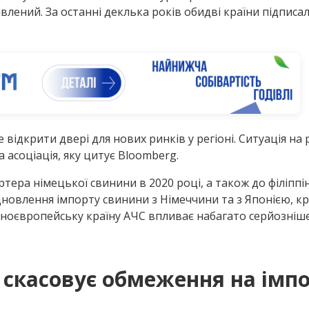
явлений. За останні деклька років обидві країни підписа
е відкрити двері для нових ринків у регіоні. Ситуація н
асоціація, яку цитує Bloomberg.
тера німецької свинини в 2020 році, а також до філіппі
новлення імпорту свинини з Німеччини та з Японією, к
ідноєвропейську країну АЧС впливає набагато серйозніше
 скасовує обмеження на імпо