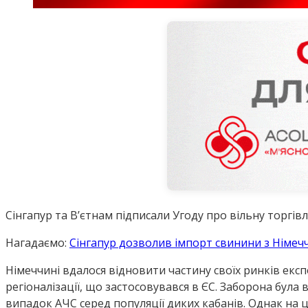
Сінгапур та В’єтнам підписали Угоду про вільну торгівлю
Нагадаємо:
Сінгапур дозволив імпорт свинини з Німеч
Німеччині вдалося відновити частину своїх ринків експ
регіоналізації, що застосовувався в ЄС. Заборона була 
випадок АЧС серед популяції диких кабанів. Однак на