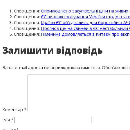
Сповіщення:
Оприлюднено закупівельні ціни на живих 
Сповіщення:
ЄС визнало зонування України щодо пта
Сповіщення:
Країни ЄС об'єднались для боротьби з А
Сповіщення:
Прогноз цін на свиней в ЄС нестабільний
Сповіщення:
Німечина домовляється з Китаєм про екс
Залишити відповідь
Ваша e-mail адреса не оприлюднюватиметься.
Обов’язкові 
Коментар
*
Ім'я
*