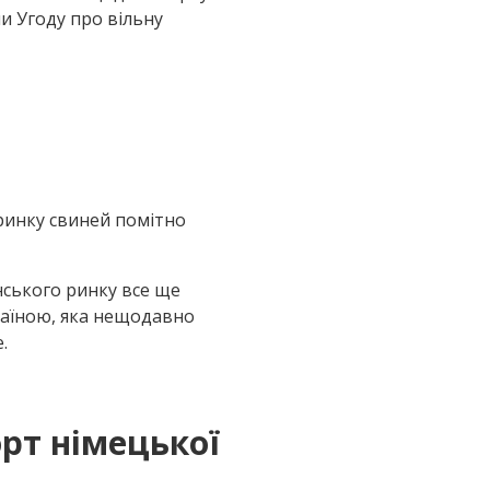
ли Угоду про вільну
а ринку свиней помітно
нського ринку все ще
раїною, яка нещодавно
.
рт німецької