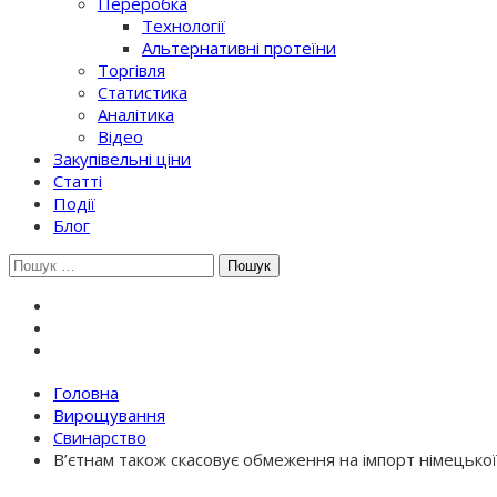
Переробка
Технології
Альтернативні протеїни
Торгівля
Статистика
Аналітика
Відео
Закупівельні ціни
Статті
Події
Блог
Шукати:
Головна
Вирощування
Свинарство
В’єтнам також скасовує обмеження на імпорт німецько