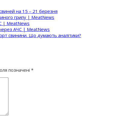
свиней на 15 – 21 березня
шиного грипу | MeatNews
ЧС | MeatNews
 через АЧС | MeatNews
порт свинини. Що думають аналітики?
поля позначені
*