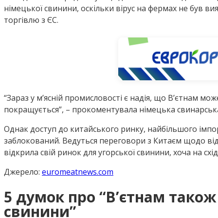
німецької свинини, оскільки вірус на фермах не був ви
торгівлю з ЄС.
“Зараз у м’ясній промисловості є надія, що В’єтнам мож
покращується”, – прокоментувала німецька свинарська 
Однак доступ до китайського ринку, найбільшого імпор
заблокований. Ведуться переговори з Китаєм щодо від
відкрила свій ринок для угорської свинини, хоча на сх
Джерело:
euromeatnews.com
5 думок про “
В’єтнам також
свинини
”