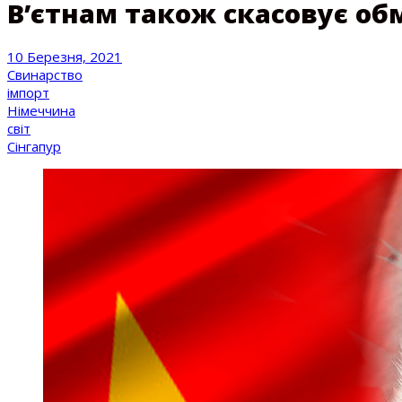
В’єтнам також скасовує об
10 Березня, 2021
Свинарство
імпорт
Німеччина
світ
Сінгапур