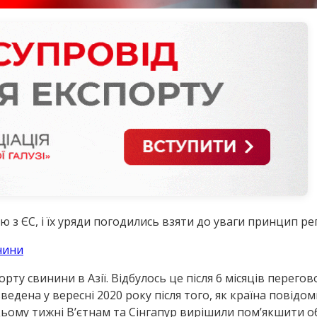
 з ЄС, і їх уряди погодились взяти до уваги принцип регі
чини
орту свинини в Азії. Відбулось це після 6 місяців перег
введена у вересні 2020 року після того, як країна повід
 цьому тижні В’єтнам та Сінгапур вирішили пом’якшити