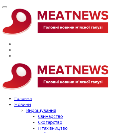
Перейти
до
вмісту
Головна
Новини
Вирощування
Свинарство
Скотарство
Птахівництво