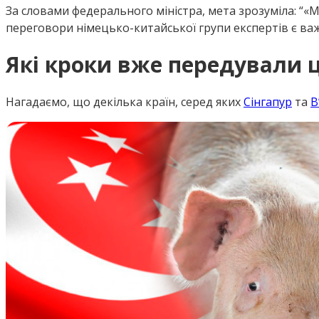
За словами федерального міністра, мета зрозуміла: “
М
переговори німецько-китайської групи експертів є ва
Які кроки вже передували 
Нагадаємо, що декілька країн, серед яких
Сінгапур
та
В