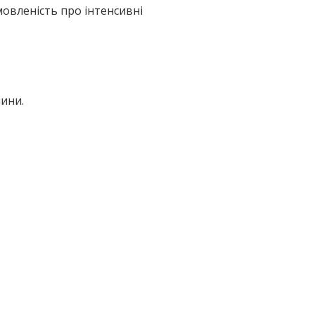
овленість про інтенсивні
чини.