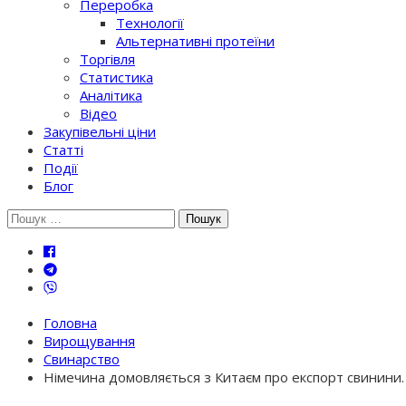
Переробка
Технології
Альтернативні протеїни
Торгівля
Статистика
Аналітика
Відео
Закупівельні ціни
Статті
Події
Блог
Шукати:
Головна
Вирощування
Свинарство
Німечина домовляється з Китаєм про експорт свинини