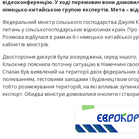
відеоконференцію. У ході перемовин вони домови
німецько-китайською групою експертів. Мета – ві
Федеральний міністр сільського господарства Джулія 
питань у сільськогосподарських відносинах країн. Про 
Розмова відбулася в рамках 6-ї німецько-китайської уря
кабінетів міністрів.
Двостороння дискусія була зосереджена, серед іншого,
Кльокнер пояснила поточну ситуацію в Німеччині своєм
Спалах був виявлений на території двох федеральних з
полюванням, тестовими заходами і будівництвом огорож
тобто розмежування територій, на які впливає зупинка
експорт. Обидва міністри домовилися очолити і створи