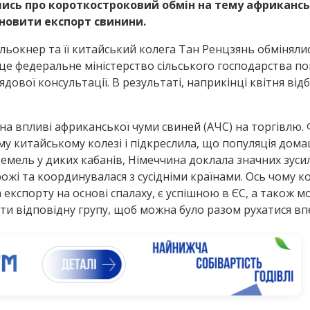
лись про короткостроковий обмін
на тему африкансь
дновити експорт свинини.
Кльокнер та її китайський колега Тан Ренцзянь обміня
це федеральне міністерство сільського господарства пов
дової консультації. В результаті, наприкінці квітня від
 на впливі африканської чуми свиней (АЧС) на торгівлю.
у китайському колезі і підкреслила, що популяція дома
емель у диких кабанів, Німеччина доклала значних зусил
і та координувалася з сусідніми країнами. Ось чому кон
 експорту на основі спалаху, є успішною в ЄС, а також 
ти відповідну групу, щоб можна було разом рухатися вп