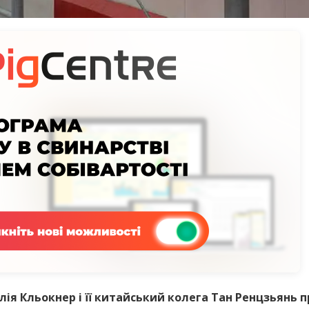
ія Кльокнер і її китайський колега Тан Ренцзьянь 