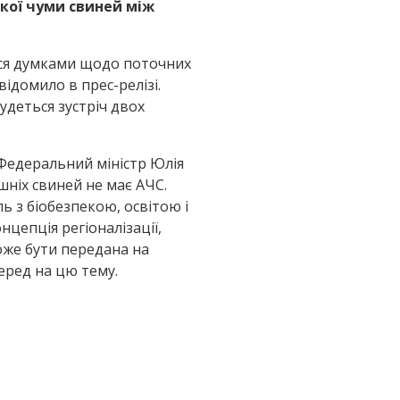
кої чуми свиней
між
лися думками щодо поточних
ідомило в прес-релізі.
будеться зустріч двох
 Федеральний міністр Юлія
шніх свиней не має АЧС.
ь з біобезпекою, освітою і
цепція регіоналізації,
може бути передана на
еред на цю тему.