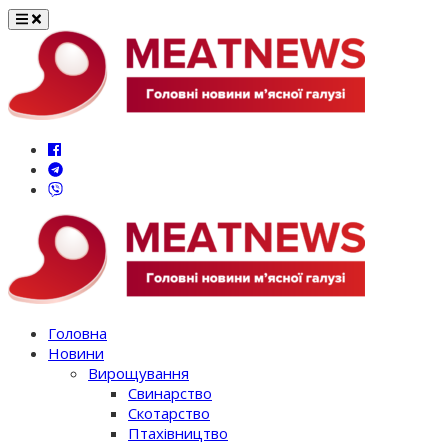
Перейти
до
вмісту
Головна
Новини
Вирощування
Свинарство
Скотарство
Птахівництво