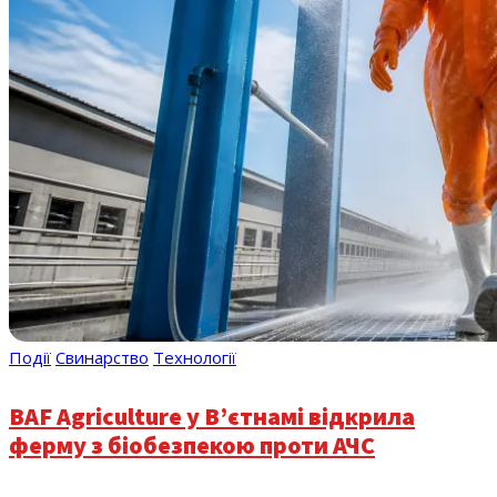
Події
Свинарство
Технології
BAF Agriculture у В’єтнамі відкрила
ферму з біобезпекою проти АЧС