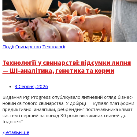
Події
Свинарство
Технології
Технології у свинарстві: підсумки липня
— ШІ-аналітика, генетика та корми
3 Серпня, 2026
Видання Pig Progress опублікувало липневий огляд бізнес-
новин світового свинарства. У добірці — купівля платформи
предиктивної аналітики, ребрендинг постачальника клімат-
систем і перший за понад 30 років ввіз живих свиней до
Індонезії.
Детальніше