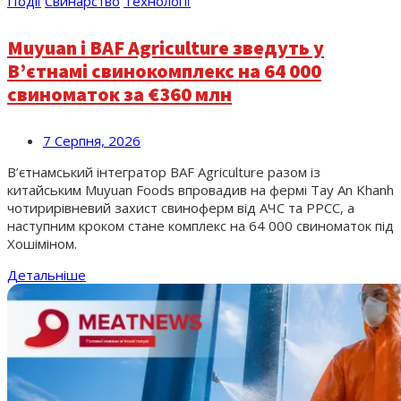
Події
Свинарство
Технології
Muyuan і BAF Agriculture зведуть у
В’єтнамі свинокомплекс на 64 000
свиноматок за €360 млн
7 Серпня, 2026
В’єтнамський інтегратор BAF Agriculture разом із
китайським Muyuan Foods впровадив на фермі Tay An Khanh
чотирирівневий захист свиноферм від АЧС та РРСС, а
наступним кроком стане комплекс на 64 000 свиноматок під
Хошіміном.
Детальніше