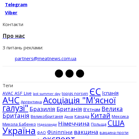
Telegram
Viber
Контакти
Про нас
З питань реклами:
partners@meatnews.com.ua
Теги
ЄС
Іспанія
AVAC ASF Live
topigs norsvin
last summer day
АЧС
Асоціація "М'ясної
Аргентина
галузі"
Бразилія
Велика
Британія
В'єтнам
Китай
Британія
Великобританія
Канада
Мексика
Данія
США
Німеччина
Микола Бабенко
Польща
Нідерланди
Україна
вакцина
Філіппіни
вакцина проти
ФАО
експорт