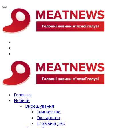
Перейти
до
вмісту
Головна
Новини
Вирощування
Свинарство
Скотарство
Птахівництво