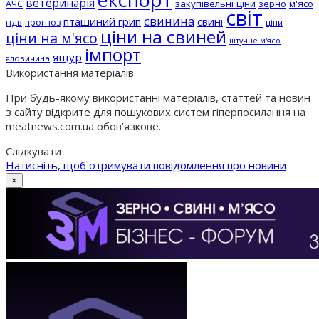
ветеринарія
АЧС
закупівельні ціни
зерно
м'ясо
світ
свинина
пташиний грип
свині
пдв
прогноз
ціни
ціни на свиней
ціни на м'ясо
штучне м'ясо
імпорт
ящур
яловичина
Використання матеріалів
При будь-якому використанні матеріалів, статтей та новин
з сайту відкрите для пошукових систем гіперпосилання на
meatnews.com.ua обов’язкове.
Слідкувати
Натисніть, щоб отримувати повідомлення про новини
×