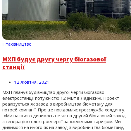
Птахівництво
МХП будує другу чергу біогазової
станції
12 Жовтня, 2021
МХП планує будівництво другої черги біогазової
електростанції потужністю 12 МВт в Ладижині. Проект
реалізується як завод з виробництва біометану для
потреб компанії. Про це повідомляє пресслужба холдингу.
«Ми на нього дивимось не як на другий біогазовий завод
з генерацією електроенергії за «зеленим» тарифом. Ми
дивимося на нього як на завод з виробництва біометану,