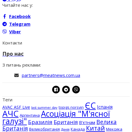
Читайте нас у:
Facebook
Telegram
Viber
Контакти
Про нас
З питань реклами:
partners@meatnews.com.ua
Теги
ЄС
Іспанія
AVAC ASF Live
topigs norsvin
last summer day
АЧС
Асоціація "М'ясної
Аргентина
галузі"
Бразилія
Велика
Британія
В'єтнам
Китай
Британія
Великобританія
Канада
Мексика
Данія