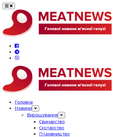
Перейти
до
вмісту
Головна
Новини
Вирощування
Свинарство
Скотарство
Птахівництво