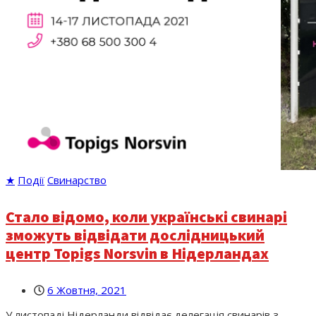
★
Події
Свинарство
Стало відомо, коли українські свинарі
зможуть відвідати дослідницький
центр Topigs Norsvin в Нідерландах
6 Жовтня, 2021
У листопаді Нідерланди відвідає делегація свинарів з