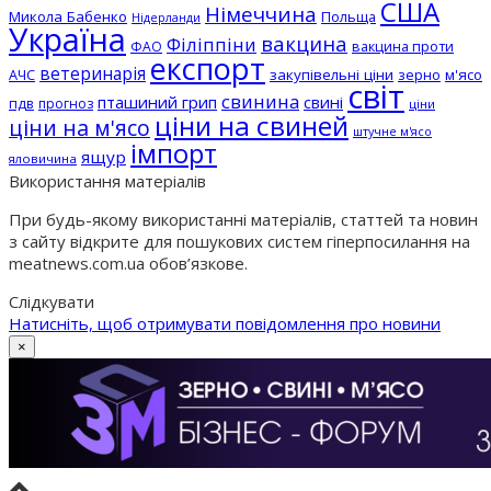
США
Німеччина
Микола Бабенко
Польща
Нідерланди
Україна
вакцина
Філіппіни
вакцина проти
ФАО
експорт
ветеринарія
АЧС
закупівельні ціни
зерно
м'ясо
світ
свинина
пташиний грип
свині
пдв
прогноз
ціни
ціни на свиней
ціни на м'ясо
штучне м'ясо
імпорт
ящур
яловичина
Використання матеріалів
При будь-якому використанні матеріалів, статтей та новин
з сайту відкрите для пошукових систем гіперпосилання на
meatnews.com.ua обов’язкове.
Слідкувати
Натисніть, щоб отримувати повідомлення про новини
×