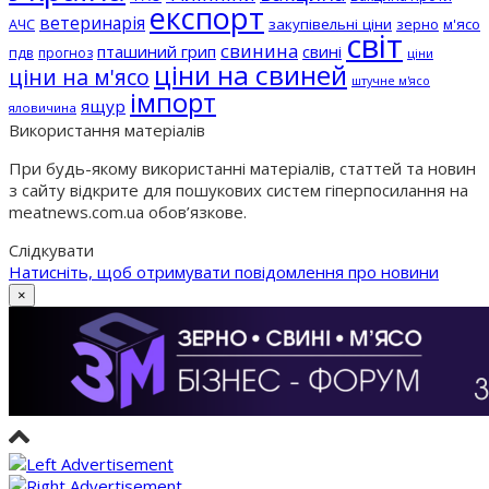
експорт
ветеринарія
АЧС
закупівельні ціни
зерно
м'ясо
світ
свинина
пташиний грип
свині
пдв
прогноз
ціни
ціни на свиней
ціни на м'ясо
штучне м'ясо
імпорт
ящур
яловичина
Використання матеріалів
При будь-якому використанні матеріалів, статтей та новин
з сайту відкрите для пошукових систем гіперпосилання на
meatnews.com.ua обов’язкове.
Слідкувати
Натисніть, щоб отримувати повідомлення про новини
×