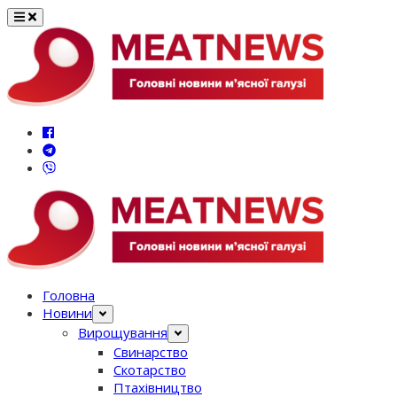
Перейти
до
вмісту
Головна
Новини
Вирощування
Свинарство
Скотарство
Птахівництво