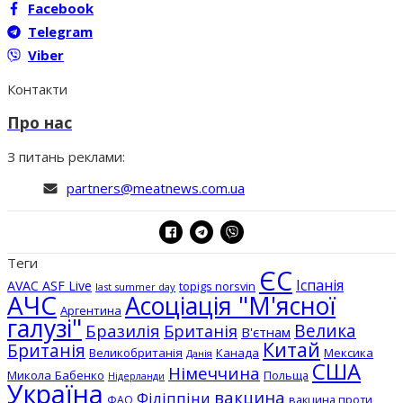
Facebook
Telegram
Viber
Контакти
Про нас
З питань реклами:
partners@meatnews.com.ua
Теги
ЄС
Іспанія
AVAC ASF Live
topigs norsvin
last summer day
АЧС
Асоціація "М'ясної
Аргентина
галузі"
Бразилія
Велика
Британія
В'єтнам
Китай
Британія
Великобританія
Канада
Мексика
Данія
США
Німеччина
Микола Бабенко
Польща
Нідерланди
Україна
вакцина
Філіппіни
вакцина проти
ФАО