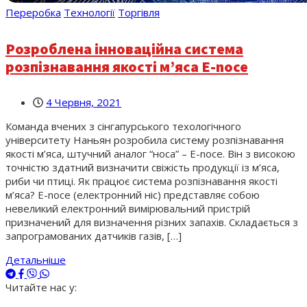
Переробка
Технології
Торгівля
Розроблена інноваційна система
розпізнавання якості м’яса E-noce
4 Червня, 2021
Команда вчених з сінгапурського техологічного
університету Наньян розробила систему розпізнавання
якості м’яса, штучний аналог “носа” – E-noce. Він з високою
точністю здатний визначити свіжість продукції із м’яса,
риби чи птиці. Як працює система розпізнавання якості
м’яса? E-noce (електронний ніс) представляє собою
невеликий електронний вимірювальний пристрій
призначений для визначення різних запахів. Складається з
запрограмованих датчиків газів, […]
Детальніше
Читайте нас у: