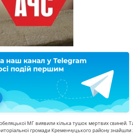
Кобеляцької МГ виявили кілька тушок мертвих свиней. Т
риторіальної громади Кременчуцького району знайшли з