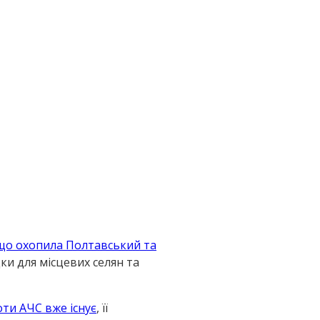
 що охопила Полтавський та
ки для місцевих селян та
ти АЧС вже існує
, її