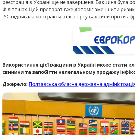
реєстрація в Україні ще не завершена. Вакцина була р
Філіппінах. Цей препарат вже допоміг зменшити ризики 
JSC підписала контракти з експорту вакцини проти афр
Використання цієї вакцини в Україні може стати к
свинини та запобігти нелегальному продажу інфіко
Джерело:
Полтавська обласна державна адміністраці