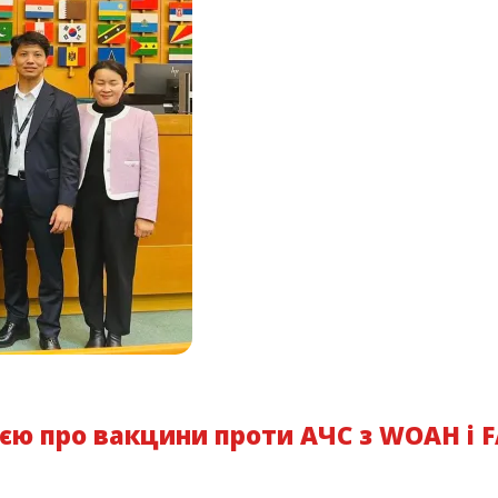
єю про вакцини проти АЧС з WOAH і 