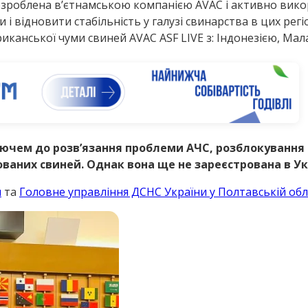
озроблена в’єтнамською компанією AVAC і активно викор
і відновити стабільність у галузі свинарства в цих регі
иканської чуми свиней AVAC ASF LIVE з: Індонезією, Мал
лючем до розв’язання проблеми АЧС, розблокування 
ваних свиней. Однак вона ще не зареєстрована в Укр
я
та
Головне управління ДСНС України у Полтавській обла