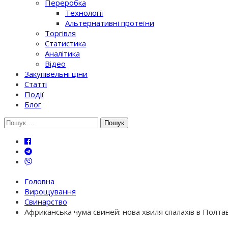
Переробка
Технології
Альтернативні протеїни
Торгівля
Статистика
Аналітика
Відео
Закупівельні ціни
Статті
Події
Блог
Шукати:
Головна
Вирощування
Свинарство
Африканська чума свиней: нова хвиля спалахів в Полтав