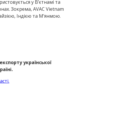
истовується у В’єтнамі та
онах. Зокрема, AVAC Vietnam
айзією, Індією та М’янмою.
експорту української
аїні.
сті.