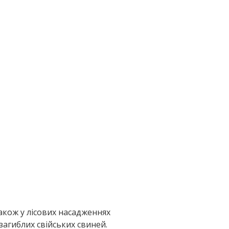
акож у лісових насадженнях
агиблих свійських свиней.