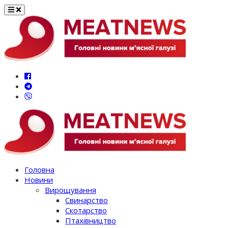
Перейти
до
вмісту
Головна
Новини
Вирощування
Свинарство
Скотарство
Птахівництво