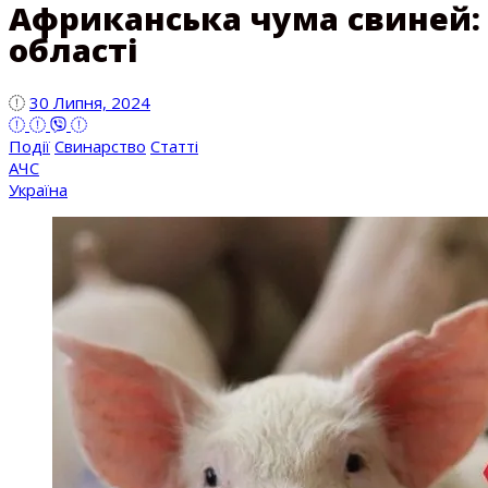
Африканська чума свиней: 
області
30 Липня, 2024
Події
Свинарство
Статті
АЧС
Україна