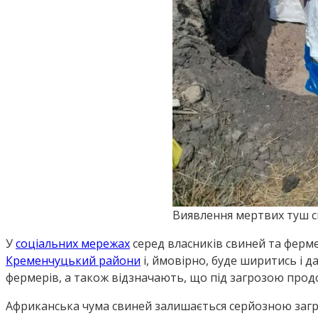
Виявлення мертвих туш 
У
соціальних мережах
серед власників свиней та ферме
Кременчуцький райони
і, ймовірно, буде ширитись і д
фермерів, а також відзначають, що під загрозою прод
Африканська чума свиней залишається серйозною загро