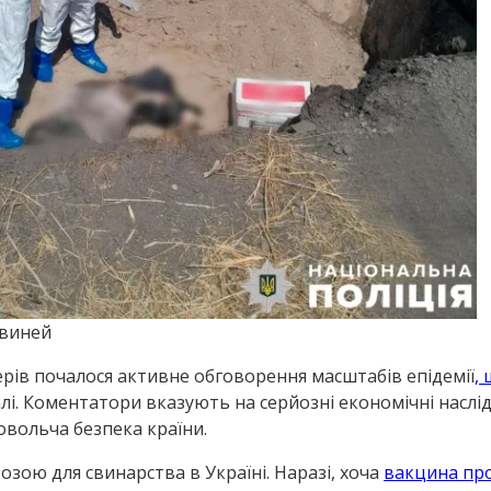
свиней
рів почалося активне обговорення масштабів епідемії
,
алі. Коментатори вказують на серйозні економічні наслід
овольча безпека країни.
зою для свинарства в Україні. Наразі, хоча
вакцина про