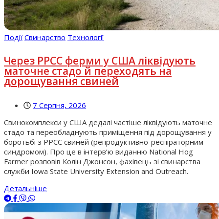
Події
Свинарство
Технології
Через РРСС ферми у США ліквідують
маточне стадо й переходять на
дорощування свиней
7 Серпня, 2026
Свинокомплекси у США дедалі частіше ліквідують маточне
стадо та переобладнують приміщення під дорощування у
боротьбі з РРСС свиней (репродуктивно-респіраторним
синдромом). Про це в інтерв’ю виданню National Hog
Farmer розповів Колін Джонсон, фахівець зі свинарства
служби Iowa State University Extension and Outreach.
Детальніше