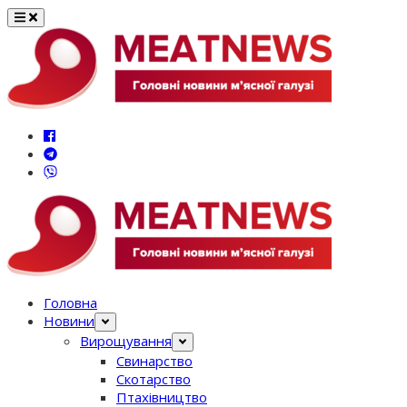
Перейти
до
вмісту
Головна
Новини
Вирощування
Свинарство
Скотарство
Птахівництво