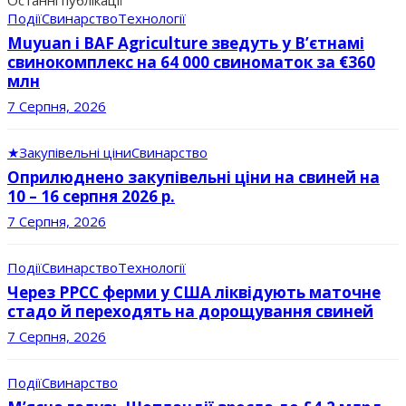
Події
Свинарство
Технології
Muyuan і BAF Agriculture зведуть у В’єтнамі
свинокомплекс на 64 000 свиноматок за €360
млн
7 Серпня, 2026
★
Закупівельні ціни
Свинарство
Оприлюднено закупівельні ціни на свиней на
10 – 16 серпня 2026 р.
7 Серпня, 2026
Події
Свинарство
Технології
Через РРСС ферми у США ліквідують маточне
стадо й переходять на дорощування свиней
7 Серпня, 2026
Події
Свинарство