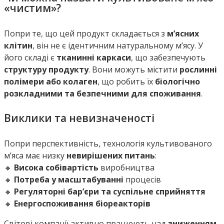
«чистим»?
Попри те, що цей продукт складається з
м’ясних
клітин
, він не є ідентичним натуральному м’ясу. У
його складі є
тканинні каркаси
, що забезпечують
структуру продукту
. Вони можуть містити
рослинні
полімери або колаген
, що робить їх
біологічно
розкладними та безпечними для споживання
.
Виклики та невизначеності
Попри перспективність, технологія культивованого
м’яса має низку
невирішених питань
:
🔸
Висока собівартість
виробництва
🔸
Потреба у масштабуванні
процесів
🔸
Регуляторні бар’єри та суспільне сприйняття
🔸
Енергоспоживання біореакторів
Світові компанії активно працюють над
зниженням