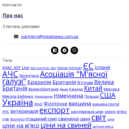
Контакти
Про нас
З питань реклами:
partners@meatnews.com.ua
Теги
ЄС
Іспанія
AVAC ASF Live
topigs norsvin
last summer day
АЧС
Асоціація "М'ясної
Аргентина
галузі"
Бразилія
Велика
Британія
В'єтнам
Китай
Британія
Великобританія
Канада
Мексика
Данія
США
Німеччина
Микола Бабенко
Польща
Нідерланди
Україна
вакцина
Філіппіни
вакцина проти
ФАО
експорт
ветеринарія
АЧС
закупівельні ціни
зерно
м'ясо
світ
свинина
пташиний грип
свині
пдв
прогноз
ціни
ціни на свиней
ціни на м'ясо
штучне м'ясо