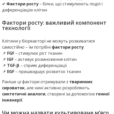
✔
Фактори росту
– білки, що стимулюють поділ і
диференціацію клітин
Фактори росту: важливий компонент
технології
Клітини у біореакторі не можуть розвиватися
самостійно – їм потрібні
фактори росту
:
📌
FGF
– стимулює ріст тканин
📌
IGF
– активує розмноження клітин
📌
TGF-β
– сприяє диференціації
📌
EGF
– пришвидшує розвиток тканин
Раніше ці фактори отримували з
тваринних
сироваток
, але нині активно розробляють
синтетичні аналоги
, створені за допомогою
генної
інженерії
.
Чи можна назвати культивоване м’ясо