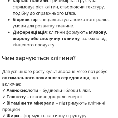
Каркас тканини
: тривимірна структура
спрямовує ріст клітин, створюючи текстуру,
подібну до справжнього м’яса.
Біореактор
: спеціальна установка контролює
умови для розвитку тканини.
Диференціація
: клітини формують
м’язову,
жирову або сполучну тканину
, залежно від
кінцевого продукту.
Чим харчуються клітини?
Для успішного росту культивоване м’ясо потребує
оптимального поживного середовища
, що
включає:
✔
Амінокислоти
– будівельні блоки білків
✔
Глюкозу
– основне джерело енергії
✔
Вітаміни та мінерали
– підтримують клітинні
процеси
✔
Жири
– формують клітинну структуру