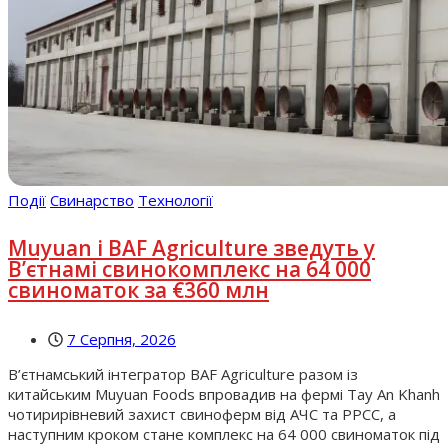
Події
Свинарство
Технології
Muyuan і BAF Agriculture зведуть у
В’єтнамі свинокомплекс на 64 000
свиноматок за €360 млн
7 Серпня, 2026
В’єтнамський інтегратор BAF Agriculture разом із
китайським Muyuan Foods впровадив на фермі Tay An Khanh
чотирирівневий захист свиноферм від АЧС та РРСС, а
наступним кроком стане комплекс на 64 000 свиноматок під