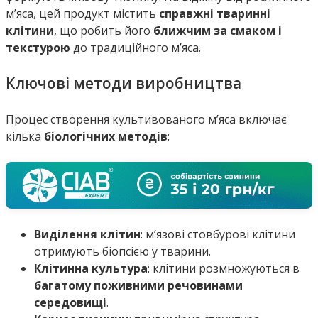
м’яса, цей продукт містить
справжні тваринні
клітини
, що робить його
ближчим за смаком і
текстурою
до традиційного м’яса.
Ключові методи виробництва
Процес створення культивованого м’яса включає
кілька
біологічних методів
:
Виділення клітин
: м’язові стовбурові клітини
отримують біопсією у тварини.
Клітинна культура
: клітини розмножуються в
багатому поживними речовинами
середовищі
.