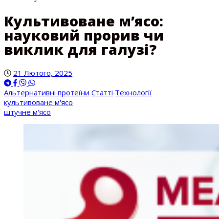
Культивоване м’ясо:
науковий прорив чи
виклик для галузі?
21 Лютого, 2025
Альтернативні протеїни
Статті
Технології
культивоване м'ясо
штучне м'ясо