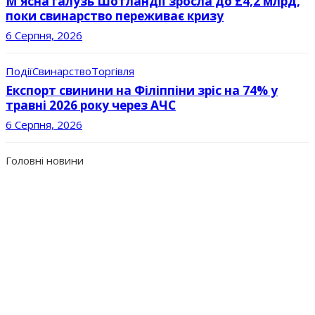
М’ясна галузь Шотландії зросла до £4,2 млрд,
поки свинарство переживає кризу
6 Серпня, 2026
Події
Свинарство
Торгівля
Експорт свинини на Філіппіни зріс на 74% у
травні 2026 року через АЧС
6 Серпня, 2026
Головні новини