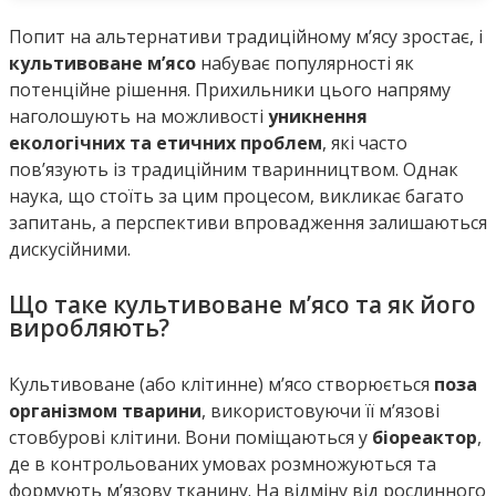
Попит на альтернативи традиційному м’ясу зростає, і
культивоване м’ясо
набуває популярності як
потенційне рішення. Прихильники цього напряму
наголошують на можливості
уникнення
екологічних та етичних проблем
, які часто
пов’язують із традиційним тваринництвом. Однак
наука, що стоїть за цим процесом, викликає багато
запитань, а перспективи впровадження залишаються
дискусійними.
Що таке культивоване м’ясо та як його
виробляють?
Культивоване (або клітинне) м’ясо створюється
поза
організмом тварини
, використовуючи її м’язові
стовбурові клітини. Вони поміщаються у
біореактор
,
де в контрольованих умовах розмножуються та
формують м’язову тканину. На відміну від рослинного