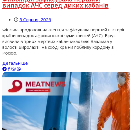
випадок АЧС серед диких кабанів
5 Серпня, 2026
Фінська продовольча агенція зафіксувала перший в історії
країни випадок африканської чуми свиней (АЧС). Вірус
виявили в трьох мертвих кабанчиках біля Ваалімаа у
волості Виролахті, на сході країни поблизу кордону з
Росією.
Детальніше