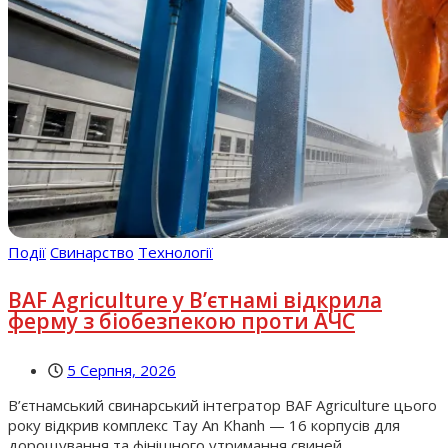
Події
Свинарство
Технології
BAF Agriculture у В’єтнамі відкрила
ферму з біобезпекою проти АЧС
5 Серпня, 2026
В’єтнамський свинарський інтегратор BAF Agriculture цього
року відкрив комплекс Tay An Khanh — 16 корпусів для
дорощування та фінішного утримання свиней,