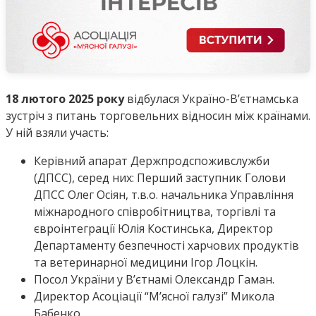
18 лютого 2025 року
відбулася Україно-В’єтнамська
зустріч з питань торговельних відносин між країнами.
У ній взяли участь:
Керівний апарат Держпродспоживслужби
(ДПСС), серед них: Перший заступник Голови
ДПСС Олег Осіян, т.в.о. начальника Управління
міжнародного співробітництва, торгівлі та
євроінтеграції Юлія Костинська, Директор
Департаменту безпечності харчових продуктів
та ветеринарної медицини Ігор Лоцкін.
Посол України у В’єтнамі Олександр Гаман.
Директор Асоціації “М’ясної галузі” Микола
Бабенко.