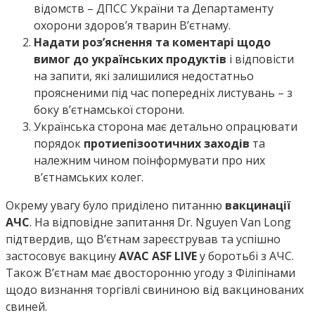
відомств – ДПСС України та Департаменту
охорони здоров’я тварин В’єтнаму.
Надати роз’яснення та коментарі щодо
вимог до українських продуктів
і відповісти
на запити, які залишилися недостатньо
проясненими під час попередніх листувань – з
боку в’єтнамської сторони.
Українська сторона має детально опрацювати
порядок
протиепізоотичних заходів
та
належним чином поінформувати про них
в’єтнамських колег.
Окрему увагу було приділено питанню
вакцинації
АЧС
. На відповідне запитання Dr. Nguyen Van Long
підтвердив, що В’єтнам зареєстрував та успішно
застосовує вакцину
AVAC ASF LIVE
у боротьбі з АЧС.
Також Вʼєтнам має двосторонню угоду з Філіпінами
щодо визнання торгівлі свининою від вакцинованих
свиней.