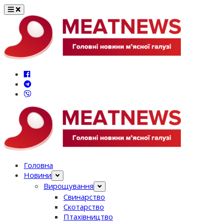
Перейти
до
вмісту
Головна
Новини
Вирощування
Свинарство
Скотарство
Птахівництво