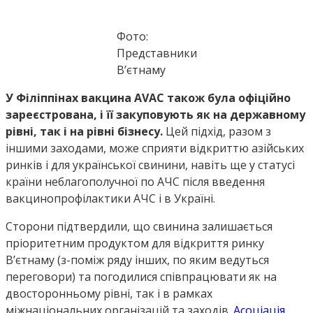
Фото:
Представники
В’єтнаму
У Філіппінах вакцина AVAC також була офіційно
зареєстрована, і її закуповують як на державному
рівні, так і на рівні бізнесу.
Цей підхід, разом з
іншими заходами, може сприяти відкриттю азійських
ринків і для української свинини, навіть ще у статусі
країни неблагополучної по АЧС після введення
вакцинопрофілактики АЧС і в Україні.
Сторони підтвердили, що свинина залишається
пріоритетним продуктом для відкриття ринку
В’єтнаму (з-поміж ряду інших, по яким ведуться
переговори) та погодилися співпрацювати як на
двосторонньому рівні, так і в рамках
міжнаціональних організацій та заходів.
Асоціація