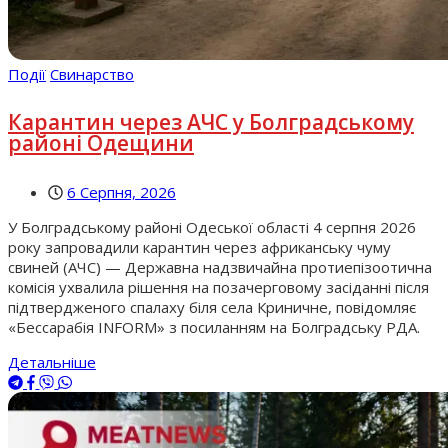
Події
Свинарство
Карантин через АЧС у Болградському
районі Одещини
6 Серпня, 2026
У Болградському районі Одеської області 4 серпня 2026
року запровадили карантин через африканську чуму
свиней (АЧС) — Державна надзвичайна протиепізоотична
комісія ухвалила рішення на позачерговому засіданні після
підтвердженого спалаху біля села Криничне, повідомляє
«Бессарабія INFORM» з посиланням на Болградську РДА.
Детальніше