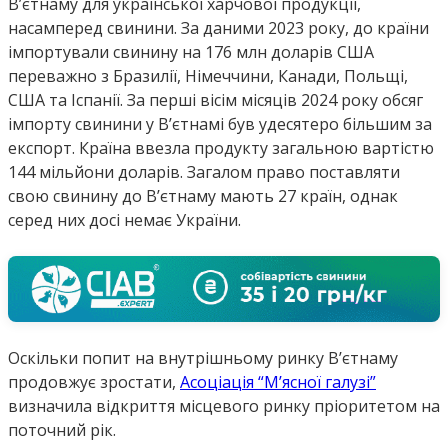
В’єтнаму для української харчової продукції,
насамперед свинини. За даними 2023 року, до країни
імпортували свинину на 176 млн доларів США
переважно з Бразилії, Німеччини, Канади, Польщі,
США та Іспанії. За перші вісім місяців 2024 року обсяг
імпорту свинини у В’єтнамі був удесятеро більшим за
експорт. Країна ввезла продукту загальною вартістю
144 мільйони доларів. Загалом право поставляти
свою свинину до В’єтнаму мають 27 країн, однак
серед них досі немає України.
Оскільки попит на внутрішньому ринку В’єтнаму
продовжує зростати,
Асоціація “М’ясної галузі”
визначила відкриття місцевого ринку пріоритетом на
поточний рік.