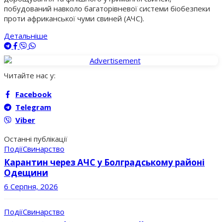
побудований навколо багаторівневої системи біобезпеки
проти африканської чуми свиней (АЧС).
Детальніше
Читайте нас у:
Facebook
Telegram
Viber
Останні публікації
Події
Свинарство
Карантин через АЧС у Болградському районі
Одещини
6 Серпня, 2026
Події
Свинарство