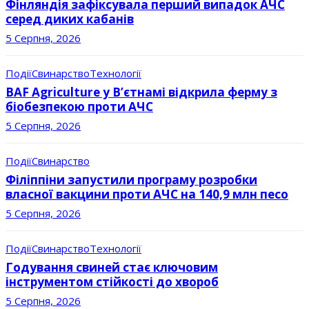
Фінляндія зафіксувала перший випадок АЧС
серед диких кабанів
5 Серпня, 2026
Події
Свинарство
Технології
BAF Agriculture у В’єтнамі відкрила ферму з
біобезпекою проти АЧС
5 Серпня, 2026
Події
Свинарство
Філіппіни запустили програму розробки
власної вакцини проти АЧС на 140,9 млн песо
5 Серпня, 2026
Події
Свинарство
Технології
Годування свиней стає ключовим
інструментом стійкості до хвороб
5 Серпня, 2026