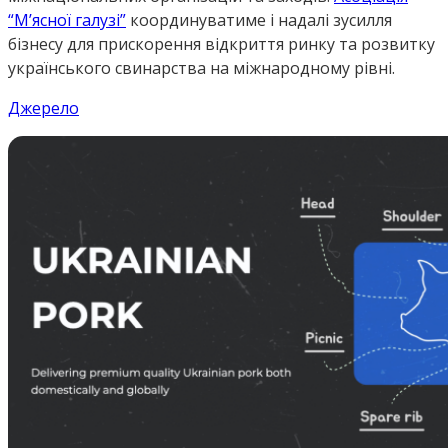
“М’ясної галузі”
координуватиме і надалі зусилля
бізнесу для прискорення відкриття ринку та розвитку
українського свинарства на міжнародному рівні.
Джерело