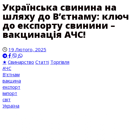
Українська свинина на
шляху до В’єтнаму: ключ
до експорту свинини –
вакцинація АЧС!
19 Лютого, 2025
★
Свинарство
Статті
Торгівля
АЧС
В'єтнам
вакцина
експорт
імпорт
світ
Україна