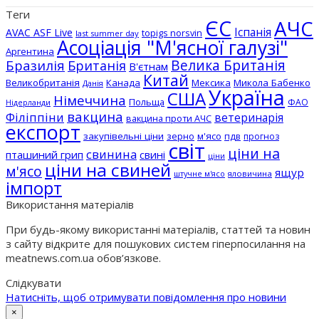
Теги
ЄС
АЧС
Іспанія
AVAC ASF Live
topigs norsvin
last summer day
Асоціація "М'ясної галузі"
Аргентина
Бразилія
Велика Британія
Британія
В'єтнам
Китай
Великобританія
Канада
Мексика
Микола Бабенко
Данія
Україна
США
Німеччина
Польща
ФАО
Нідерланди
вакцина
Філіппіни
ветеринарія
вакцина проти АЧС
експорт
закупівельні ціни
зерно
м'ясо
пдв
прогноз
світ
ціни на
свинина
пташиний грип
свині
ціни
ціни на свиней
м'ясо
ящур
штучне м'ясо
яловичина
імпорт
Використання матеріалів
При будь-якому використанні матеріалів, статтей та новин
з сайту відкрите для пошукових систем гіперпосилання на
meatnews.com.ua обов’язкове.
Слідкувати
Натисніть, щоб отримувати повідомлення про новини
×