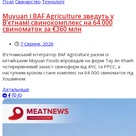
Події
Свинарство
Технології
Muyuan і BAF Agriculture зведуть у
В’єтнамі свинокомплекс на 64 000
свиноматок за €360 млн
7 Серпня, 2026
В’єтнамський інтегратор BAF Agriculture разом із
китайським Muyuan Foods впровадив на фермі Tay An Khanh
чотирирівневий захист свиноферм від АЧС та РРСС, а
наступним кроком стане комплекс на 64 000 свиноматок під
Хошіміном.
Детальніше