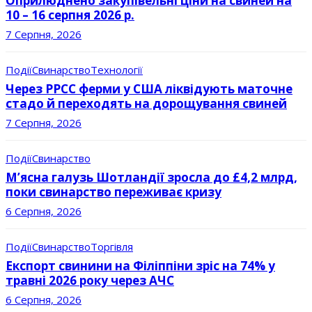
Оприлюднено закупівельні ціни на свиней на
10 – 16 серпня 2026 р.
7 Серпня, 2026
Події
Свинарство
Технології
Через РРСС ферми у США ліквідують маточне
стадо й переходять на дорощування свиней
7 Серпня, 2026
Події
Свинарство
М’ясна галузь Шотландії зросла до £4,2 млрд,
поки свинарство переживає кризу
6 Серпня, 2026
Події
Свинарство
Торгівля
Експорт свинини на Філіппіни зріс на 74% у
травні 2026 року через АЧС
6 Серпня, 2026