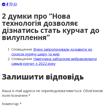
2 думки про “
Нова
технологія дозволяє
дізнатись стать курчат до
вилуплення
”
Сповіщення:
Вчені запропонували додавати до
сосисок курячу шкіру та жир
Сповіщення:
Німеччина забороняє вибраковувати
самців курчат з 2022 року
Залишити відповідь
Ваша e-mail адреса не оприлюднюватиметься.
Обов’язкові
поля позначені
*
Коментар
*