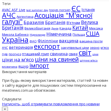
Теги
ЄС
Іспанія
AVAC ASF Live
topigs norsvin
last summer day
АЧС
Асоціація "М'ясної
Аргентина
галузі"
Бразилія
Велика
Британія
В'єтнам
Китай
Британія
Великобританія
Канада
Мексика
Данія
США
Німеччина
Микола Бабенко
Польща
Нідерланди
Україна
вакцина
Філіппіни
вакцина проти
ФАО
експорт
ветеринарія
АЧС
закупівельні ціни
зерно
м'ясо
світ
свинина
пташиний грип
свині
пдв
прогноз
ціни
ціни на свиней
ціни на м'ясо
штучне м'ясо
імпорт
ящур
яловичина
Використання матеріалів
При будь-якому використанні матеріалів, статтей та новин
з сайту відкрите для пошукових систем гіперпосилання на
meatnews.com.ua обов’язкове.
Слідкувати
Натисніть, щоб отримувати повідомлення про новини
×