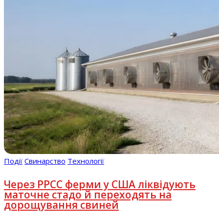
Події
Свинарство
Технології
Через РРСС ферми у США ліквідують
маточне стадо й переходять на
дорощування свиней