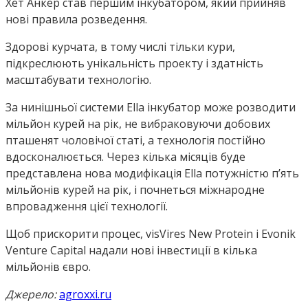
Хет Анкер став першим інкубатором, який прийняв
нові правила розведення.
Здорові курчата, в тому числі тільки кури,
підкреслюють унікальність проекту і здатність
масштабувати технологію.
За нинішньої системи Ella інкубатор може розводити
мільйон курей на рік, не вибраковуючи добових
пташенят чоловічої статі, а технологія постійно
вдосконалюється. Через кілька місяців буде
представлена нова модифікація Ella потужністю п’ять
мільйонів курей на рік, і почнеться міжнародне
впровадження цієї технології.
Щоб прискорити процес, visVires New Protein і Evonik
Venture Capital надали нові інвестиції в кілька
мільйонів євро.
Джерело:
agroxxi.ru