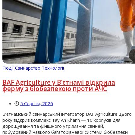
Події
Свинарство
Технології
BAF Agriculture у В’єтнамі відкрила
ферму з біобезпекою проти АЧС
5 Серпня, 2026
В’єтнамський свинарський інтегратор BAF Agriculture цього
року відкрив комплекс Tay An Khanh — 16 корпусів для
дорощування та фінішного утримання свиней,
побудований навколо багаторівневої системи біобезпеки