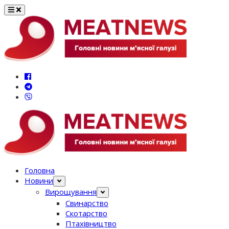
Перейти
до
вмісту
Головна
Новини
Вирощування
Свинарство
Скотарство
Птахівництво