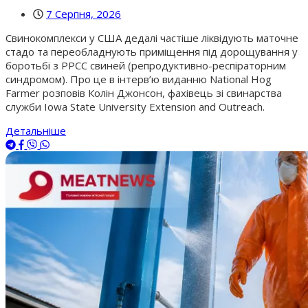
7 Серпня, 2026
Свинокомплекси у США дедалі частіше ліквідують маточне
стадо та переобладнують приміщення під дорощування у
боротьбі з РРСС свиней (репродуктивно-респіраторним
синдромом). Про це в інтерв’ю виданню National Hog
Farmer розповів Колін Джонсон, фахівець зі свинарства
служби Iowa State University Extension and Outreach.
Детальніше