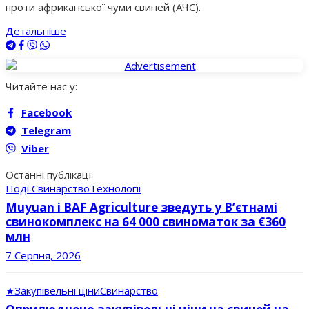
проти африканської чуми свиней (АЧС).
Детальніше
Читайте нас у:
Facebook
Telegram
Viber
Останні публікації
Події
Свинарство
Технології
Muyuan і BAF Agriculture зведуть у В’єтнамі
свинокомплекс на 64 000 свиноматок за €360
млн
7 Серпня, 2026
★
Закупівельні ціни
Свинарство