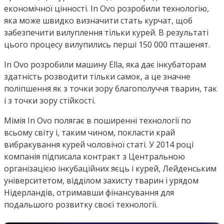
економічної цінності. In Ovo розробили технологію,
яка може швидко визначити стать курчат, щоб
забезпечити вилуплення тільки курей. В результаті
цього процесу вилупились перші 150 000 пташенят.
In Ovo розробили машину Ella, яка дає інкубаторам
здатність розводити тільки самок, а це значне
поліпшення як з точки зору благополуччя тварин, так
і з точки зору стійкості.
Мімія In Ovo полягає в поширенні технології по
всьому світу і, таким чином, покласти край
вибракування курей чоловічої статі. У 2014 році
компанія підписала контракт з Центральною
організацією інкубаційних яєць і курей, Лейденським
університетом, відділом захисту тварин і урядом
Нідерландів, отримавши фінансування для
подальшого розвитку своєї технології.