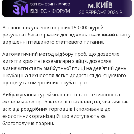
Успішне вилуплення перших 150 000 курей –
результат багаторічних досліджень і важливий етап у
вирішенні пташиного статтевого питання.
Автоматичний метод відбору проб, що дозволяє
витягти крихітні екземпляри з яйця, дозволяє
визначити стать майбутньої птиці на дев’ятий день
інкубації, а технологія легко додається до існуючого
процесу в комерційних інкубаторах.
Вибракування курей чоловічої статі є етичною та
економічною проблемою в птахівництві, яка зачіпає
всіх від роздрібних торговців і споживачів до
екологічних організацій, що виступають за
благополуччя тварин.