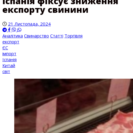
Іспанія фіксує зниження
експорту свинини
21 Листопада, 2024
Аналітика
Свинарство
Статті
Торгівля
експорт
ЄС
імпорт
Іспанія
Китай
світ