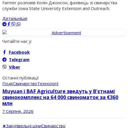
Farmer розповів Колін Джонсон, фахівець зі свинарства
служби Iowa State University Extension and Outreach.
Детальніше
Читайте нас у:
Facebook
Telegram
Viber
Останні публікації
Події
Свинарство
Технології
Muyuan і BAF Agriculture зведуть у В’єтнамі
свинокомплекс на 64 000 свиноматок за €360
млн
7 Серпня, 2026
★
Закупівельні ціни
Свинарство