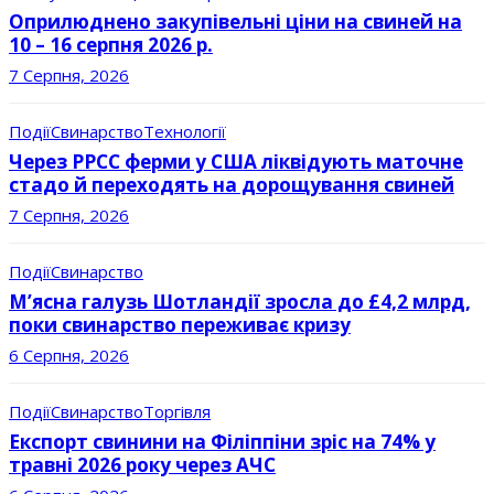
Оприлюднено закупівельні ціни на свиней на
10 – 16 серпня 2026 р.
7 Серпня, 2026
Події
Свинарство
Технології
Через РРСС ферми у США ліквідують маточне
стадо й переходять на дорощування свиней
7 Серпня, 2026
Події
Свинарство
М’ясна галузь Шотландії зросла до £4,2 млрд,
поки свинарство переживає кризу
6 Серпня, 2026
Події
Свинарство
Торгівля
Експорт свинини на Філіппіни зріс на 74% у
травні 2026 року через АЧС