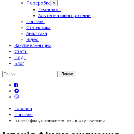
Переробка
Технології
Альтернативні протеїни
Торгівля
Статистика
Аналітика
Відео
Закупівельні ціни
Статті
Події
Блог
Шукати:
Головна
Торгівля
Іспанія фіксує зниження експорту свинини