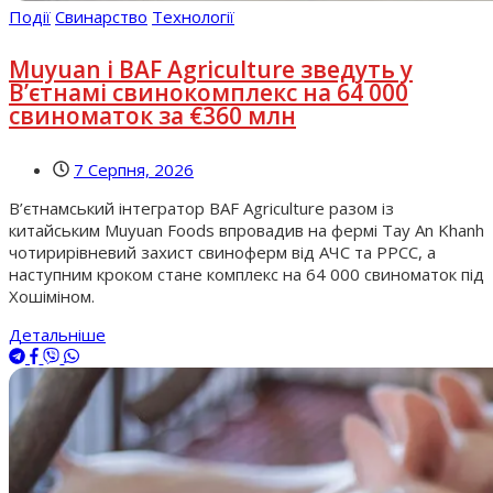
Події
Свинарство
Технології
Muyuan і BAF Agriculture зведуть у
В’єтнамі свинокомплекс на 64 000
свиноматок за €360 млн
7 Серпня, 2026
В’єтнамський інтегратор BAF Agriculture разом із
китайським Muyuan Foods впровадив на фермі Tay An Khanh
чотирирівневий захист свиноферм від АЧС та РРСС, а
наступним кроком стане комплекс на 64 000 свиноматок під
Хошіміном.
Детальніше