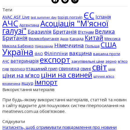
Теги
ЄС
Іспанія
AVAC ASF Live
topigs norsvin
last summer day
АЧС
Асоціація "М'ясної
Аргентина
галузі"
Бразилія
Велика
Британія
В'єтнам
Китай
Британія
Великобританія
Канада
Мексика
Данія
США
Німеччина
Микола Бабенко
Польща
Нідерланди
Україна
вакцина
Філіппіни
вакцина проти
ФАО
експорт
ветеринарія
АЧС
закупівельні ціни
зерно
м'ясо
світ
свинина
пташиний грип
свині
пдв
прогноз
ціни
ціни на свиней
ціни на м'ясо
штучне м'ясо
імпорт
ящур
яловичина
Використання матеріалів
При будь-якому використанні матеріалів, статтей та новин
з сайту відкрите для пошукових систем гіперпосилання на
meatnews.com.ua обов’язкове.
Слідкувати
Натисніть, щоб отримувати повідомлення про новини