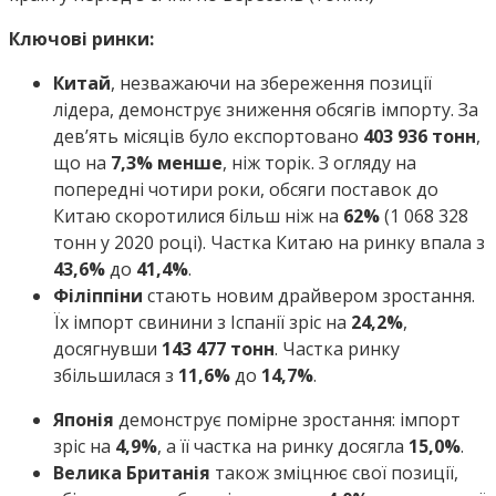
Ключові ринки:
Китай
, незважаючи на збереження позиції
лідера, демонструє зниження обсягів імпорту. За
дев’ять місяців було експортовано
403 936 тонн
,
що на
7,3% менше
, ніж торік. З огляду на
попередні чотири роки, обсяги поставок до
Китаю скоротилися більш ніж на
62%
(1 068 328
тонн у 2020 році). Частка Китаю на ринку впала з
43,6%
до
41,4%
.
Філіппіни
стають новим драйвером зростання.
Їх імпорт свинини з Іспанії зріс на
24,2%
,
досягнувши
143 477 тонн
. Частка ринку
збільшилася з
11,6%
до
14,7%
.
Японія
демонструє помірне зростання: імпорт
зріс на
4,9%
, а її частка на ринку досягла
15,0%
.
Велика Британія
також зміцнює свої позиції,