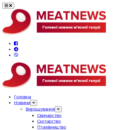
Перейти
до
вмісту
Головна
Новини
Вирощування
Свинарство
Скотарство
Птахівництво