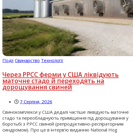
Події
Свинарство
Технології
Через РРСС ферми у США ліквідують
маточне стадо й переходять на
дорощування свиней
7 Серпня, 2026
Свинокомплекси у США дедалі частіше ліквідують маточне
стадо та переобладнують приміщення під дорощування у
боротьбі з РРСС свиней (репродуктивно-респіраторним
синдромом). Про це в інтерв’ю виданню National Hog