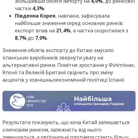
збільшивши обсяги імпорту на
4,0%
, до ринкової
частки
4,3%
.
Південна Корея
, навпаки, зафіксувала
найбільше зниження серед основних ринків:
експорт впав на
21,4%
, а частка скоротилася з
8,7%
до
7,0%
.
Зниження обсягів експорту до Китаю змусило
іспанських виробників звернути увагу на
альтернативні ринки. Помітне зростання у Філіппінах,
Японії та Великій Британії свідчить про зміну
акцентів у зовнішньоекономічній політиці Іспанії.
Результати показують, що хоча Китай залишається
ключовим ринком, залежність від нього
зменшується, а регіональні партнери стають більш