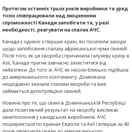
Протягом останніх трьох років виробники та уряд
тісно співпрацювали над зміцненням
спроможності Канади запобігати та, у разі
необхідності, реагувати на спалах АЧС.
Канада є однією з перших країн, які посилили заходи
щодо запобігання спалаху африканської чуми свиней.
Після того, як ця хвороба спричинила галузеву кризу в
Азії, Канада прагне завчасно захиститися від
небезпеки. До того ж, АЧС як ніколи близько підійшла
до американського континенту. Домінікана
нещодавно зазнала спалахи хвороби та вже
займається депопуляцією свиней.
Новина про те, що свині в Домініканській Республіці
дали позитивний результат на хворобу викликає
занепокоєння у канадських виробників. АЧС
поширюється по країнах Європи та Азії і вперше за 40
років перетнула океан до американського