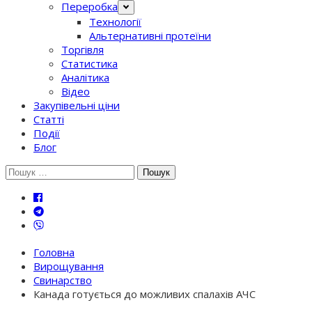
Переробка
Технології
Альтернативні протеїни
Торгівля
Статистика
Аналітика
Відео
Закупівельні ціни
Статті
Події
Блог
Шукати:
Головна
Вирощування
Свинарство
Канада готується до можливих спалахів АЧС