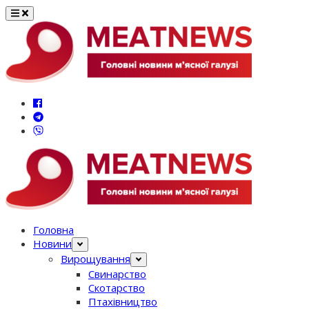
Перейти
до
вмісту
Головна
Новини
Вирощування
Свинарство
Скотарство
Птахівництво