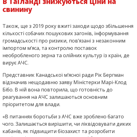
В Таїланді знижуються ціни на
свинину
Також, ще з 2019 року вжиті заходи щодо збільшення
кількості собачих пошукових загонів, інформування
громадськості про ризики, пов’язані з незаконним
імпортом м’яса, та контролю поставок
необробленого зерна та олійних культур із країн, де
вирує АЧС.
Представник Канадської м’ясної ради Рік Бергман
відзначив нещодавню заяву Міністерки Марі-Клод
Бібо. В ній вона повторила, що готовність до
реагування на АЧС залишаються основним
пріоритетом для влади.
«В питаннях боротьби з АЧС вже зроблено багато
чого. Залишається вирішити, чи ліквідовувати диких
кабанів, як підвищити біозахист та розробити