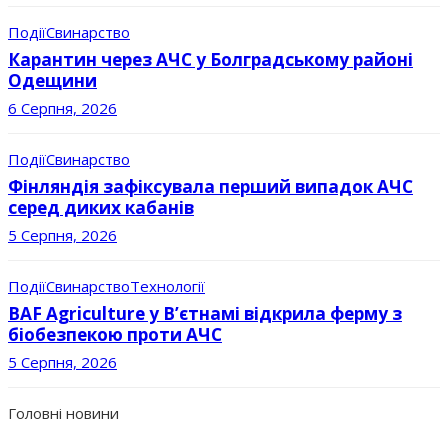
Події
Свинарство
Карантин через АЧС у Болградському районі
Одещини
6 Серпня, 2026
Події
Свинарство
Фінляндія зафіксувала перший випадок АЧС
серед диких кабанів
5 Серпня, 2026
Події
Свинарство
Технології
BAF Agriculture у В’єтнамі відкрила ферму з
біобезпекою проти АЧС
5 Серпня, 2026
Головні новини