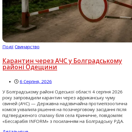
Події
Свинарство
Карантин через АЧС у Болградському
районі Одещини
6 Серпня, 2026
У Болградському районі Одеської області 4 серпня 2026
року запровадили карантин через африканську чуму
свиней (АЧС) — Державна надзвичайна протиепізоотична
комісія ухвалила рішення на позачерговому засіданні після
підтвердженого спалаху біля села Криничне, повідомляє
«Бессарабія INFORM» з посиланням на Болградську РДА.
Детальніше