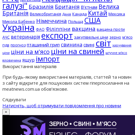
галузі"
Бразилія
Велика
Британія
В'єтнам
Китай
Британія
Великобританія
Канада
Мексика
Данія
США
Німеччина
Микола Бабенко
Польща
Україна
вакцина
Філіппіни
вакцина проти
ФАО
експорт
ветеринарія
АЧС
закупівельні ціни
зерно
м'ясо
світ
свинина
пташиний грип
свині
пдв
прогноз
харчування
ціни на свиней
ціни на м'ясо
ціни
штучне м'ясо
імпорт
ящур
яловичина
Використання матеріалів
При будь-якому використанні матеріалів, статтей та новин
з сайту відкрите для пошукових систем гіперпосилання на
meatnews.com.ua обов’язкове.
Слідкувати
Натисніть, щоб отримувати повідомлення про новини
×