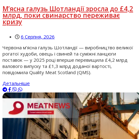
М’ясна галузь Шотландії зросла до £4,2
млрд, поки свинарство переживає
кризу
6 Серпня, 2026
Червона м’ясна галузь Шотландії — виробництво великої
рогатої худоби, овець і свиней та суміжні ланцюги
поставок — у 2025 році вперше перевищила £4,2 млрд
валового випуску та £1,3 млрд доданої вартості,
повідомила Quality Meat Scotland (QMS).
Детальніше