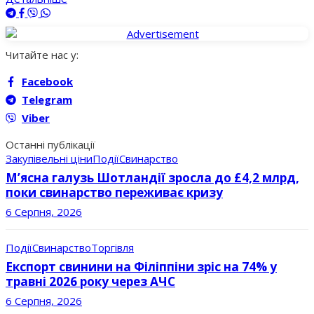
Читайте нас у:
Facebook
Telegram
Viber
Останні публікації
Закупівельні ціни
Події
Свинарство
М’ясна галузь Шотландії зросла до £4,2 млрд,
поки свинарство переживає кризу
6 Серпня, 2026
Події
Свинарство
Торгівля
Експорт свинини на Філіппіни зріс на 74% у
травні 2026 року через АЧС
6 Серпня, 2026