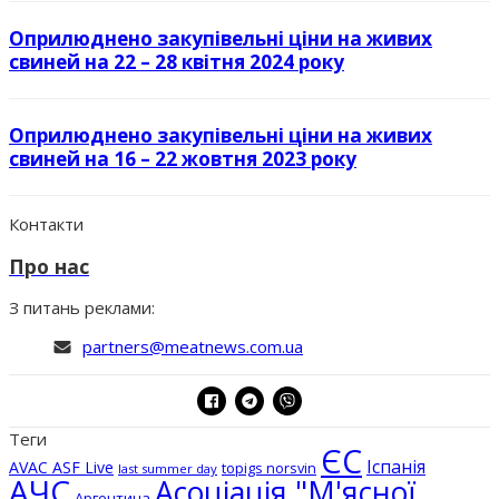
Оприлюднено закупівельні ціни на живих
свиней на 22 – 28 квітня 2024 року
Оприлюднено закупівельні ціни на живих
свиней на 16 – 22 жовтня 2023 року
Контакти
Про нас
З питань реклами:
partners@meatnews.com.ua
Теги
ЄС
Іспанія
AVAC ASF Live
topigs norsvin
last summer day
АЧС
Асоціація "М'ясної
Аргентина