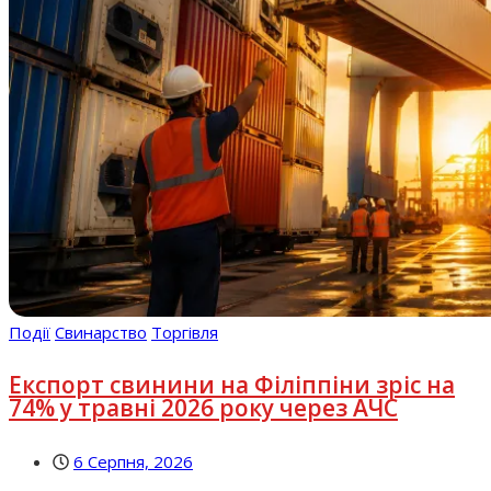
Події
Свинарство
Торгівля
Експорт свинини на Філіппіни зріс на
74% у травні 2026 року через АЧС
6 Серпня, 2026