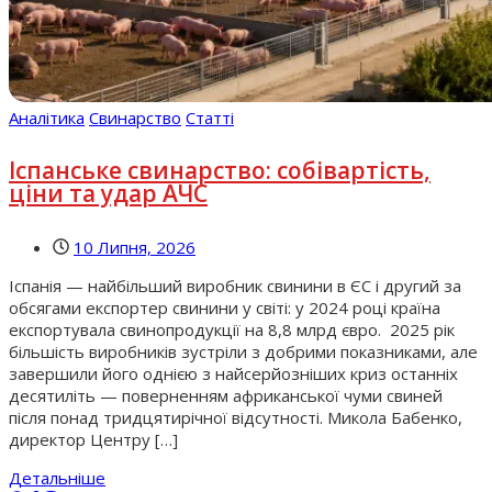
Аналітика
Свинарство
Статті
Іспанське свинарство: собівартість,
ціни та удар АЧС
10 Липня, 2026
Іспанія — найбільший виробник свинини в ЄС і другий за
обсягами експортер свинини у світі: у 2024 році країна
експортувала свинопродукції на 8,8 млрд євро. 2025 рік
більшість виробників зустріли з добрими показниками, але
завершили його однією з найсерйозніших криз останніх
десятиліть — поверненням африканської чуми свиней
після понад тридцятирічної відсутності. Микола Бабенко,
директор Центру […]
Детальніше