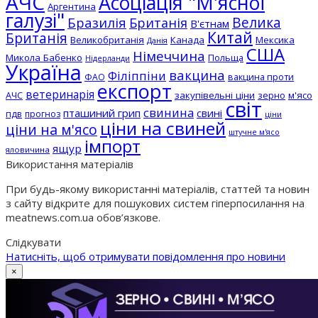
АЧС
Асоціація "М'ясної
Аргентина
галузі"
Бразилія
Велика
Британія
В'єтнам
Китай
Британія
Великобританія
Канада
Мексика
Данія
США
Німеччина
Микола Бабенко
Польща
Нідерланди
Україна
вакцина
Філіппіни
вакцина проти
ФАО
експорт
ветеринарія
АЧС
закупівельні ціни
зерно
м'ясо
світ
свинина
пташиний грип
свині
пдв
прогноз
ціни
ціни на свиней
ціни на м'ясо
штучне м'ясо
імпорт
ящур
яловичина
Використання матеріалів
При будь-якому використанні матеріалів, статтей та новин
з сайту відкрите для пошукових систем гіперпосилання на
meatnews.com.ua обов’язкове.
Слідкувати
Натисніть, щоб отримувати повідомлення про новини
×