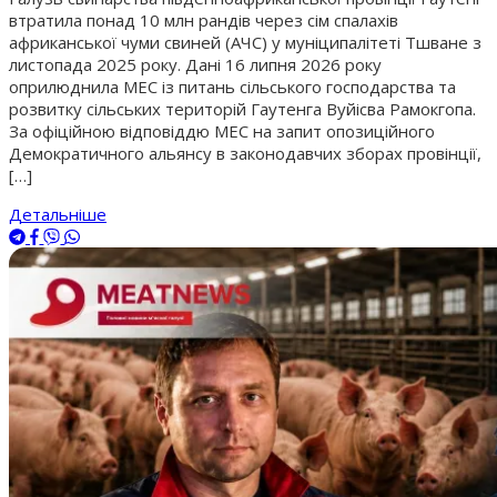
втратила понад 10 млн рандів через сім спалахів
африканської чуми свиней (АЧС) у муніципалітеті Тшване з
листопада 2025 року. Дані 16 липня 2026 року
оприлюднила MEC із питань сільського господарства та
розвитку сільських територій Гаутенга Вуйісва Рамокгопа.
За офіційною відповіддю MEC на запит опозиційного
Демократичного альянсу в законодавчих зборах провінції,
[…]
Детальніше