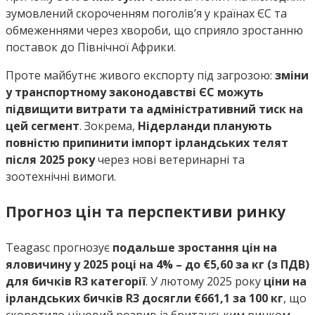
зумовлений скороченням поголів’я у країнах ЄС та
обмеженнями через хвороби, що сприяло зростанню
поставок до Північної Африки.
Проте майбутнє живого експорту під загрозою:
зміни
у транспортному законодавстві ЄС можуть
підвищити витрати та адміністративний тиск на
цей сегмент
. Зокрема,
Нідерланди планують
повністю припинити імпорт ірландських телят
після 2025 року
через нові ветеринарні та
зоотехнічні вимоги.
Прогноз цін та перспективи ринку
Teagasc прогнозує
подальше зростання цін на
яловичину у 2025 році на 4% – до €5,60 за кг (з ПДВ)
для бичків R3 категорії
. У лютому 2025 року
ціни на
ірландських бичків R3 досягли €661,1 за 100 кг
, що
скоротило ціновий розрив із британським ринком.