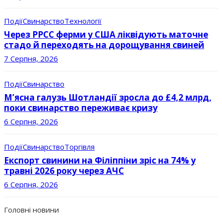
Події
Свинарство
Технології
Через РРСС ферми у США ліквідують маточне
стадо й переходять на дорощування свиней
7 Серпня, 2026
Події
Свинарство
М’ясна галузь Шотландії зросла до £4,2 млрд,
поки свинарство переживає кризу
6 Серпня, 2026
Події
Свинарство
Торгівля
Експорт свинини на Філіппіни зріс на 74% у
травні 2026 року через АЧС
6 Серпня, 2026
Головні новини