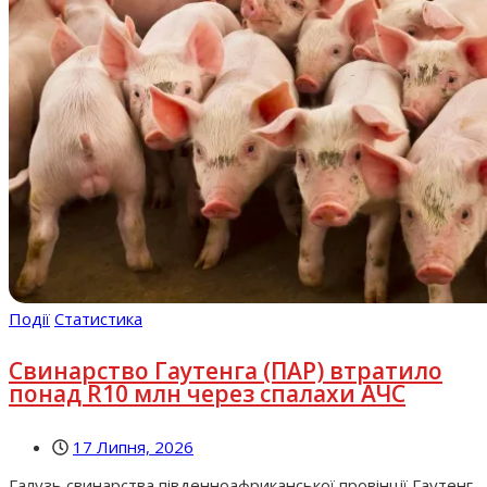
Події
Статистика
Свинарство Гаутенга (ПАР) втратило
понад R10 млн через спалахи АЧС
17 Липня, 2026
Галузь свинарства південноафриканської провінції Гаутенг