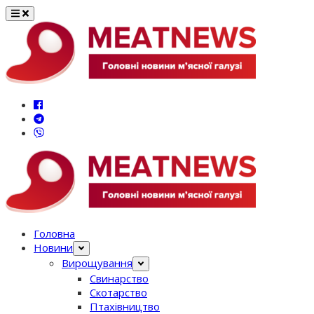
Перейти
до
вмісту
Головна
Новини
Вирощування
Свинарство
Скотарство
Птахівництво