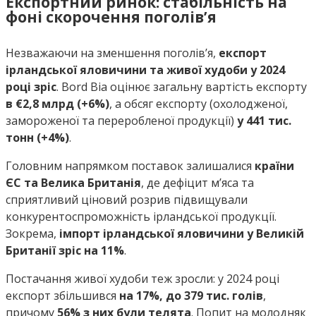
Експортний ринок: стабільність на
фоні скорочення поголів’я
Незважаючи на зменшення поголів’я,
експорт
ірландської яловичини та живої худоби у 2024
році зріс
. Bord Bia оцінює загальну вартість експорту
в €2,8 млрд (+6%)
, а обсяг експорту (охолодженої,
замороженої та переробленої продукції)
у 441 тис.
тонн (+4%)
.
Головним напрямком поставок залишалися
країни
ЄС та Велика Британія
, де дефіцит м’яса та
сприятливий ціновий розрив підвищували
конкурентоспроможність ірландської продукції.
Зокрема,
імпорт ірландської яловичини у Великій
Британії зріс на 11%
.
Постачання живої худоби теж зросли: у 2024 році
експорт збільшився
на 17%, до 379 тис. голів
,
причому
56% з них були телята
. Попит на молодняк