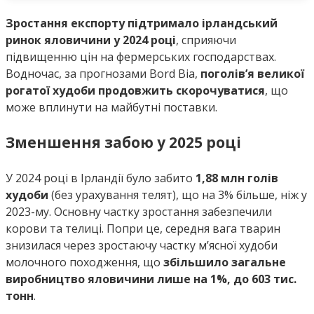
Зростання експорту підтримало ірландський
ринок яловичини у 2024 році
, сприяючи
підвищенню цін на фермерських господарствах.
Водночас, за прогнозами Bord Bia,
поголів’я великої
рогатої худоби продовжить скорочуватися
, що
може вплинути на майбутні поставки.
Зменшення забою у 2025 році
У 2024 році в Ірландії було забито
1,88 млн голів
худоби
(без урахування телят), що на 3% більше, ніж у
2023-му. Основну частку зростання забезпечили
корови та телиці. Попри це, середня вага тварин
знизилася через зростаючу частку м’ясної худоби
молочного походження, що
збільшило загальне
виробництво яловичини лише на 1%, до 603 тис.
тонн
.