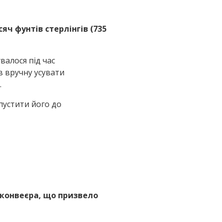
яч фунтів стерлінгів (735
валося під час
 вручну усувати
.
пустити його до
м конвеєра, що призвело