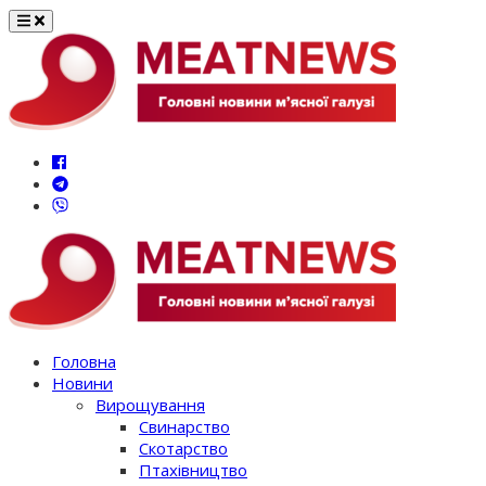
Перейти
до
вмісту
Головна
Новини
Вирощування
Свинарство
Скотарство
Птахівництво