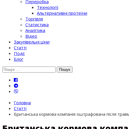
Переробка
Технології
Альтернативні протеїни
Торгівля
Статистика
Аналітика
Відео
Закупівельні ціни
Статті
Події
Блог
Шукати:
Головна
Статті
Британська кормова компанія оштрафована після трав
Британська кормова компа