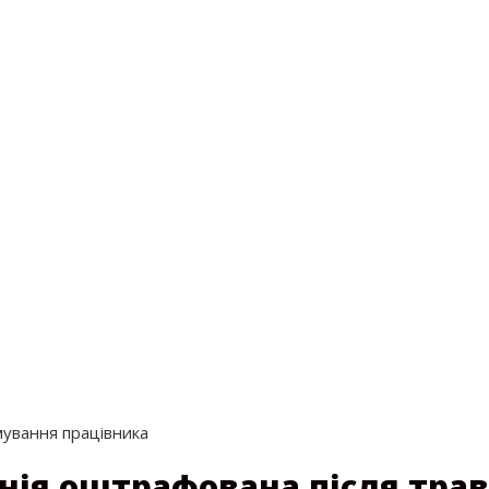
мування працівника
нія оштрафована після тра