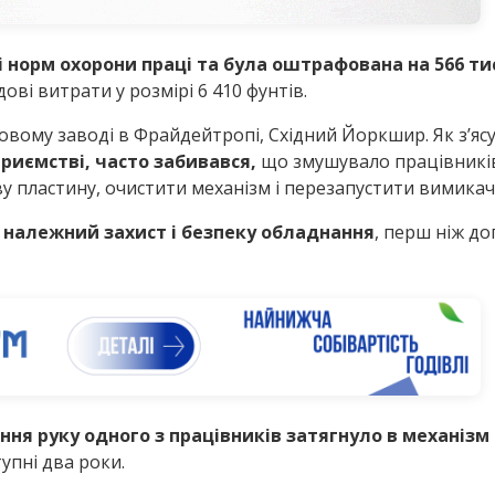
 норм охорони праці та була оштрафована на 566 тис
ові витрати у розмірі 6 410 фунтів.
вому заводі в Фрайдейтропі, Східний Йоркшир. Як з’ясу
риємстві, часто забивався,
що змушувало працівників
у пластину, очистити механізм і перезапустити вимикач
 належний захист і безпеку обладнання
, перш ніж до
ання руку одного з працівників затягнуло в механіз
упні два роки.