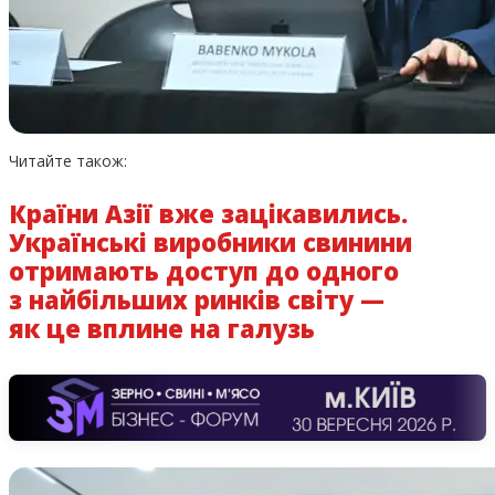
Читайте також:
Країни Азії вже зацікавились.
Українські виробники свинини
отримають доступ до одного
з найбільших ринків світу —
як це вплине на галузь