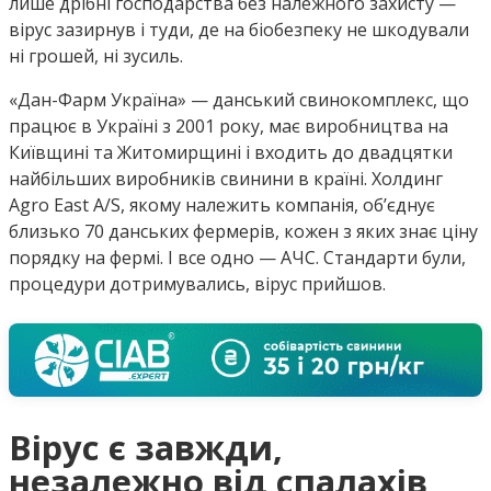
лише дрібні господарства без належного захисту —
вірус зазирнув і туди, де на біобезпеку не шкодували
ні грошей, ні зусиль.
«Дан-Фарм Україна» — данський свинокомплекс, що
працює в Україні з 2001 року, має виробництва на
Київщині та Житомирщині і входить до двадцятки
найбільших виробників свинини в країні. Холдинг
Agro East A/S, якому належить компанія, об’єднує
близько 70 данських фермерів, кожен з яких знає ціну
порядку на фермі. І все одно — АЧС. Стандарти були,
процедури дотримувались, вірус прийшов.
Вірус є завжди,
незалежно від спалахів