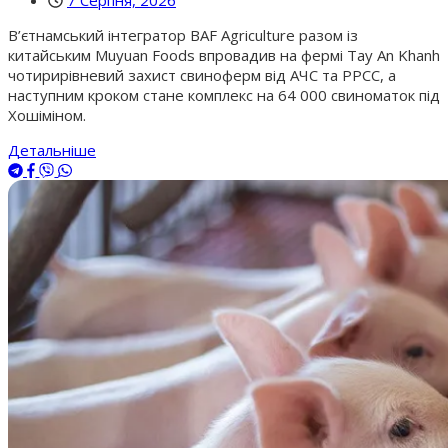
В’єтнамський інтегратор BAF Agriculture разом із
китайським Muyuan Foods впровадив на фермі Tay An Khanh
чотирирівневий захист свиноферм від АЧС та РРСС, а
наступним кроком стане комплекс на 64 000 свиноматок під
Хошіміном.
Детальніше