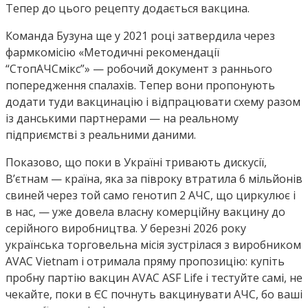
Тепер до цього рецепту додається вакцина.
Команда Бузуна ще у 2021 році затвердила через
фармкомісію «Методичні рекомендації
“СтопАЧСмікс”» — робочий документ з раннього
попередження спалахів. Тепер вони пропонують
додати туди вакцинацію і відпрацювати схему разом
із данськими партнерами — на реальному
підприємстві з реальними даними.
Показово, що поки в Україні тривають дискусії,
В’єтнам — країна, яка за півроку втратила 6 мільйонів
свиней через той само генотип 2 АЧС, що циркулює і
в нас, — уже довела власну комерційну вакцину до
серійного виробництва. У березні 2026 року
українська торговельна місія зустрілася з виробником
AVAC Vietnam і отримала пряму пропозицію: купіть
пробну партію вакцин AVAC ASF Life і тестуйте самі, не
чекайте, поки в ЄС почнуть вакцинувати АЧC, бо ваші