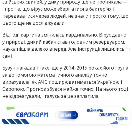
свійських свиней, у дику природу ще не проникала —
і про те, що вірус може зберігатися в бактеріях і
передаватися через людей, не знали просто тому, що
цього ще не досліджували.
Відтоді картина змінилась кардинально. Вірус давно
у природі, дикий кабан став головним резервуаром,
наука пішла далеко вперед. Але інструкції лишились ті
самі.
Бузун нагадав і таке: ще у 2014–2015 роках його група
за допомогою математичного аналізу точно
вирахувала, як АЧС поширюватиметься Україною і
Європою. Прогноз збувся майже точно. На нього тоді
не відреагували, і галузь за це заплатила.