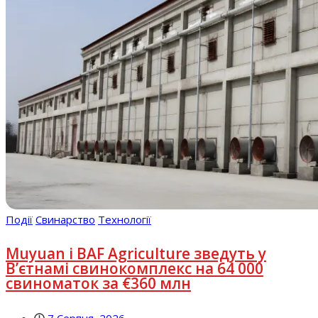
Події
Свинарство
Технології
Muyuan і BAF Agriculture зведуть у
В’єтнамі свинокомплекс на 64 000
свиноматок за €360 млн
7 Серпня, 2026