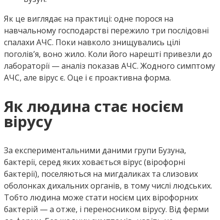
Як це виглядає на практиці: одне порося на
навчальному господарстві пережило три послідовні
спалахи АЧС. Поки навколо знищувались цілі
поголів’я, воно жило. Коли його нарешті привезли до
лабораторії — аналіз показав АЧС. Жодного симптому
АЧС, але вірус є. Оце і є проактивна форма.
Як людина стає носієм
вірусу
За експериментальними даними групи Бузуна,
бактерії, серед яких ховається вірус (вірофорні
бактерії), поселяються на мигдаликах та слизових
оболонках дихальних органів, в тому числі людських.
Тобто людина може стати носієм цих вірофорних
бактерій — а отже, і переносником вірусу. Від ферми