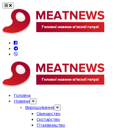
Перейти
до
вмісту
Головна
Новини
Вирощування
Свинарство
Скотарство
Птахівництво