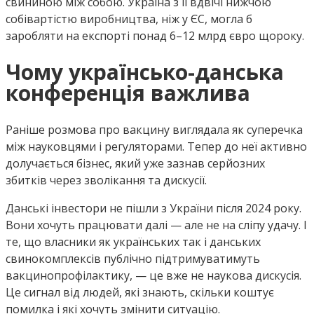
свининою між собою. Україна з її вдвічі нижчою
собівартістю виробництва, ніж у ЄС, могла б
заробляти на експорті понад 6–12 млрд євро щороку.
Чому українсько-данська
конференція важлива
Раніше розмова про вакцину виглядала як суперечка
між науковцями і регуляторами. Тепер до неї активно
долучається бізнес, який уже зазнав серйозних
збитків через зволікання та дискусії.
Данські інвестори не пішли з України після 2024 року.
Вони хочуть працювати далі — але не на сліпу удачу. І
те, що власники як українських так і данських
свинокомплексів публічно підтримуватимуть
вакцинопрофілактику, — це вже не наукова дискусія.
Це сигнал від людей, які знають, скільки коштує
помилка і які хочуть змінити ситуацію.