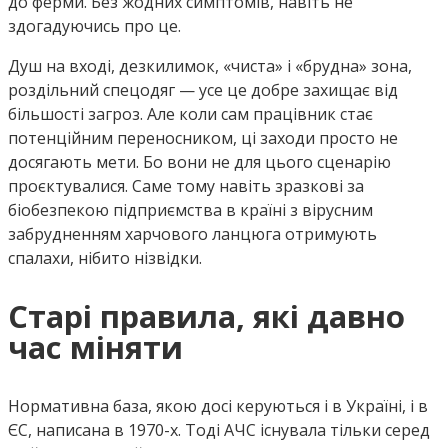
до ферми. Без жодних симптомів, навіть не
здогадуючись про це.
Душ на вході, дезкилимок, «чиста» і «брудна» зона,
роздільний спецодяг — усе це добре захищає від
більшості загроз. Але коли сам працівник стає
потенційним переносником, ці заходи просто не
досягають мети. Бо вони не для цього сценарію
проєктувалися. Саме тому навіть зразкові за
біобезпекою підприємства в країні з вірусним
забрудненням харчового ланцюга отримують
спалахи, нібито нізвідки.
Старі правила, які давно
час міняти
Нормативна база, якою досі керуються і в Україні, і в
ЄС, написана в 1970-х. Тоді АЧС існувала тільки серед