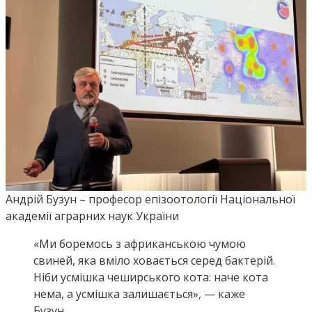
Андрій Бузун – професор епізоотології Національної
академії аграрних наук України
«Ми боремось з африканською чумою
свиней, яка вміло ховається серед бактерій.
Ніби усмішка чеширського кота: наче кота
нема, а усмішка залишається», — каже
Бузун.