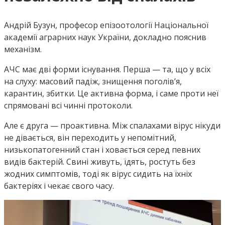
Андрій Бузун, професор епізоотології Національної
академії аграрних наук України, докладно пояснив
механізм.
АЧС має дві форми існування. Перша — та, що у всіх
на слуху: масовий падіж, знищення поголів’я,
карантин, збитки. Це активна форма, і саме проти неї
спрямовані всі чинні протоколи.
Але є друга — проактивна. Між спалахами вірус нікуди
не дівається, він переходить у непомітний,
низькопатогенний стан і ховається серед певних
видів бактерій. Свині живуть, їдять, ростуть без
жодних симптомів, тоді як вірус сидить на їхніх
бактеріях і чекає свого часу.