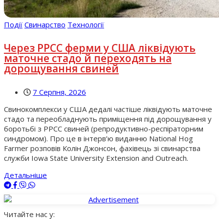
Події
Свинарство
Технології
Через РРСС ферми у США ліквідують
маточне стадо й переходять на
дорощування свиней
7 Серпня, 2026
Свинокомплекси у США дедалі частіше ліквідують маточне
стадо та переобладнують приміщення під дорощування у
боротьбі з РРСС свиней (репродуктивно-респіраторним
синдромом). Про це в інтерв’ю виданню National Hog
Farmer розповів Колін Джонсон, фахівець зі свинарства
служби Iowa State University Extension and Outreach.
Детальніше
Читайте нас у: