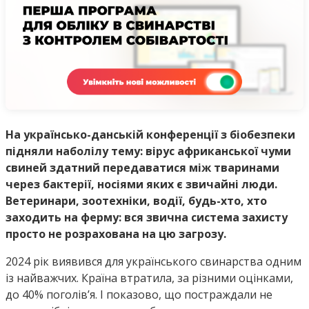
На українсько-данській конференції з біобезпеки
підняли наболілу тему: вірус африканської чуми
свиней здатний передаватися між тваринами
через бактерії, носіями яких є звичайні люди.
Ветеринари, зоотехніки, водії, будь-хто, хто
заходить на ферму: вся звична система захисту
просто не розрахована на цю загрозу.
2024 рік виявився для українського свинарства одним
із найважчих. Країна втратила, за різними оцінками,
до 40% поголів’я. І показово, що постраждали не