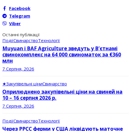
Facebook
Telegram
Viber
Останні публікації
Події
Свинарство
Технології
Muyuan і BAF Agriculture зведуть у В’єтнамі
свинокомплекс на 64 000 свиноматок за €360
млн
7 Серпня, 2026
★
Закупівельні ціни
Свинарство
Оприлюднено закупівельні ціни на свиней на
10 – 16 серпня 2026 р.
7 Серпня, 2026
Події
Свинарство
Технології
Через РРСС ферми у США ліквідують маточне