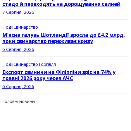
стадо й переходять на дорощування свиней
7 Серпня, 2026
Події
Свинарство
М’ясна галузь Шотландії зросла до £4,2 млрд,
поки свинарство переживає кризу
6 Серпня, 2026
Події
Свинарство
Торгівля
Експорт свинини на Філіппіни зріс на 74% у
травні 2026 року через АЧС
6 Серпня, 2026
Головні новини