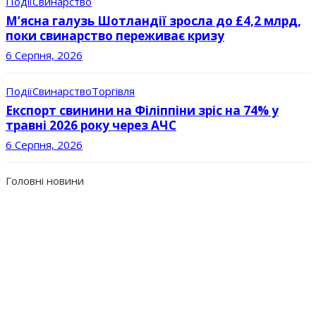
Події
Свинарство
М’ясна галузь Шотландії зросла до £4,2 млрд,
поки свинарство переживає кризу
6 Серпня, 2026
Події
Свинарство
Торгівля
Експорт свинини на Філіппіни зріс на 74% у
травні 2026 року через АЧС
6 Серпня, 2026
Головні новини