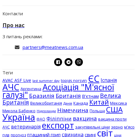
Контакти
Про нас
З питань реклами:
partners@meatnews.com.ua
Теги
ЄС
Іспанія
AVAC ASF Live
topigs norsvin
last summer day
АЧС
Асоціація "М'ясної
Аргентина
галузі"
Бразилія
Велика
Британія
В'єтнам
Китай
Британія
Великобританія
Канада
Мексика
Данія
США
Німеччина
Микола Бабенко
Польща
Нідерланди
Україна
вакцина
Філіппіни
вакцина проти
ФАО
експорт
ветеринарія
АЧС
закупівельні ціни
зерно
м'ясо
світ
свинина
пташиний грип
свині
пдв
прогноз
ціни