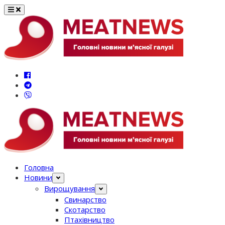
Перейти
до
вмісту
Головна
Новини
Вирощування
Свинарство
Скотарство
Птахівництво