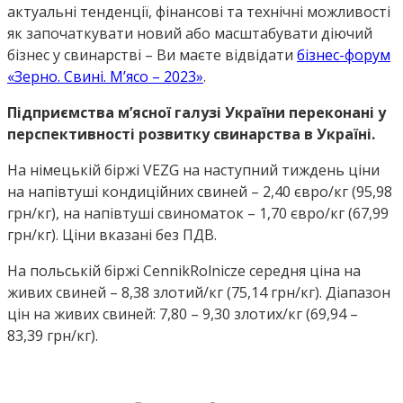
актуальні тенденції, фінансові та технічні можливості
як започаткувати новий або масштабувати діючий
бізнес у свинарстві – Ви маєте відвідати
бізнес-форум
«Зерно. Свині. М’ясо – 2023»
.
Підприємства мʼясної галузі України переконані у
перспективності розвитку свинарства в Україні.
На німецькій біржі VEZG на наступний тиждень ціни
на напівтуші кондиційних свиней – 2,40 євро/кг (95,98
грн/кг), на напівтуші свиноматок – 1,70 євро/кг (67,99
грн/кг). Ціни вказані без ПДВ.
На польській біржі CennikRolnicze середня ціна на
живих свиней – 8,38 злотий/кг (75,14 грн/кг). Діапазон
цін на живих свиней: 7,80 – 9,30 злотих/кг (69,94 –
83,39 грн/кг).