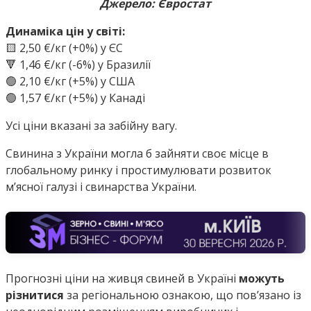
Джерело: Євростат
Динаміка цін у світі:
🟨 2,50 €/кг (+0%) у ЄС
🔻 1,46 €/кг (-6%) у Бразилії
🟢 2,10 €/кг (+5%) у США
🟢 1,57 €/кг (+5%) у Канаді
Усі ціни вказані за забійну вагу.
Свинина з України могла б зайняти своє місце в
глобальному ринку і простимулювати розвиток
мʼясної галузі і свинарства України.
Прогнозні ціни на живця свиней в Україні
можуть
різнитися
за регіональною ознакою, що пов’язано із