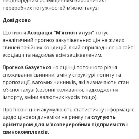
неоднорідним розміщенням виробничих і
переробних потужностей м’ясної галузі.
Довідково
Щотижня
Асоціація “М’ясної галузі”
готує
аналітичний прогноз закупівельних цін на живих
свиней забійних кондицій, який оприлюднює на сайті
асоціації та надсилає всім зацікавленим.
Прогноз базується
на оцінці поточного рівня
споживання свинини, змін у структурі попиту та
пропозиції, вагомих чинників, які визначають стан
м’ясної галузі (сезонні коливання, надходження
імпорту, зміни валютних курсів тощо).
Прогнозні ціни акумулюють статистичну інформацію
щодо цінової динаміки на ринку та
слугують
орієнтиром для м’ясопереробних підприємств і
свинокомплексів.