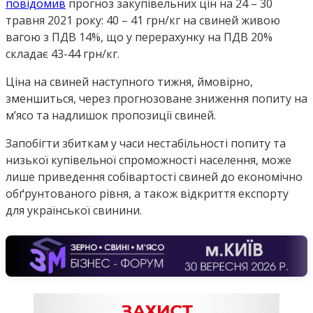
повідомив
прогноз закупівельних цін на 24 – 30
травня 2021 року: 40 – 41 грн/кг на свиней живою
вагою з ПДВ 14%, що у перерахунку на ПДВ 20%
складає 43-44 грн/кг.
Ціна на свиней наступного тижня, ймовірно,
зменшиться, через прогнозоване зниження попиту на
м’ясо та надлишок пропозиції свиней.
Запобігти збиткам у часи нестабільності попиту та
низької купівельної спроможності населення, може
лише приведення собівартості свиней до економічно
обґрунтованого рівня, а також відкриття експорту
для української свинини.