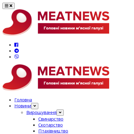
Перейти
до
вмісту
Головна
Новини
Вирощування
Свинарство
Скотарство
Птахівництво