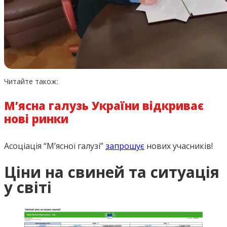
Читайте також:
М’ясна галузь України відкриває
нові ринки
Асоціація “М’ясної галузі”
запрошує
нових учасників!
Ціни на свиней та ситуація
у світі