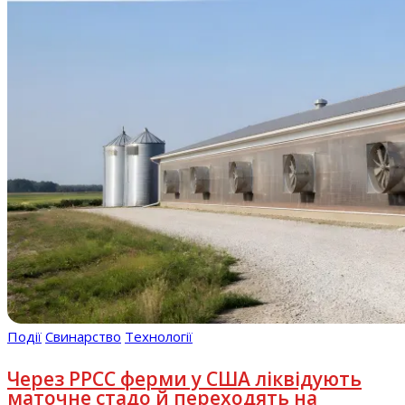
Події
Свинарство
Технології
Через РРСС ферми у США ліквідують
маточне стадо й переходять на