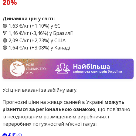
20%
Динаміка цін у світі:
🟢 1,63 €/кг (+1,10%) у ЄС
🔻 1,46 €/кг (-3,46%) у Бразилії
🟢 2,09 €/кг (+2,73%) у США
🟢 1,64 €/кг (+3,08%) у Канаді
Усі ціни вказані за забійну вагу.
Прогнозні ціни на живця свиней в Україні
можуть
різнитися за регіональною ознакою
, що пов’язано
із неоднорідним розміщенням виробничих і
переробних потужностей м’ясної галузі.