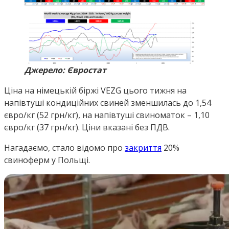
Джерело: Євростат
Ціна на німецькій біржі VEZG цього тижня на
напівтуші кондиційних свиней зменшилась до 1,54
євро/кг (52 грн/кг), на напівтуші свиноматок – 1,10
євро/кг (37 грн/кг). Ціни вказані без ПДВ.
Нагадаємо, стало відомо про
закриття
20%
свиноферм у Польщі.