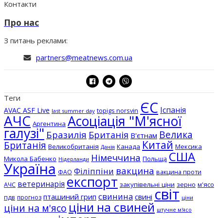
Контакти
Про нас
З питань реклами:
partners@meatnews.com.ua
Теги
ЄС
Іспанія
AVAC ASF Live
topigs norsvin
last summer day
АЧС
Асоціація "М'ясної
Аргентина
галузі"
Бразилія
Велика
Британія
В'єтнам
Китай
Британія
Великобританія
Канада
Мексика
Данія
США
Німеччина
Микола Бабенко
Польща
Нідерланди
Україна
вакцина
Філіппіни
вакцина проти
ФАО
експорт
ветеринарія
АЧС
закупівельні ціни
зерно
м'ясо
світ
свинина
пташиний грип
свині
пдв
прогноз
ціни
ціни на свиней
ціни на м'ясо
штучне м'ясо