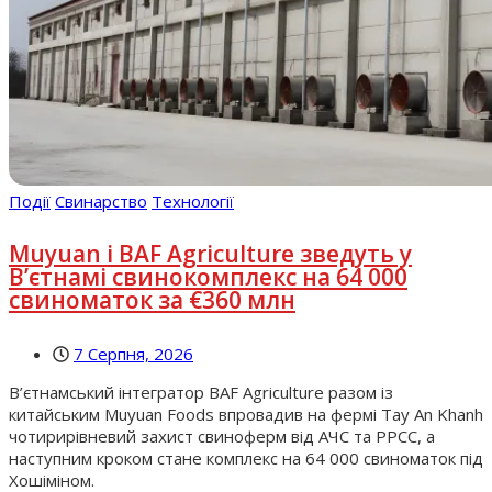
Події
Свинарство
Технології
Muyuan і BAF Agriculture зведуть у
В’єтнамі свинокомплекс на 64 000
свиноматок за €360 млн
7 Серпня, 2026
В’єтнамський інтегратор BAF Agriculture разом із
китайським Muyuan Foods впровадив на фермі Tay An Khanh
чотирирівневий захист свиноферм від АЧС та РРСС, а
наступним кроком стане комплекс на 64 000 свиноматок під
Хошіміном.