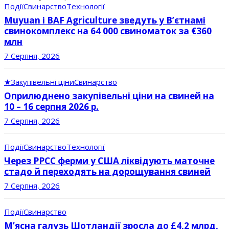
Події
Свинарство
Технології
Muyuan і BAF Agriculture зведуть у В’єтнамі
свинокомплекс на 64 000 свиноматок за €360
млн
7 Серпня, 2026
★
Закупівельні ціни
Свинарство
Оприлюднено закупівельні ціни на свиней на
10 – 16 серпня 2026 р.
7 Серпня, 2026
Події
Свинарство
Технології
Через РРСС ферми у США ліквідують маточне
стадо й переходять на дорощування свиней
7 Серпня, 2026
Події
Свинарство
М’ясна галузь Шотландії зросла до £4,2 млрд,