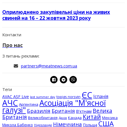
Оприлюднено закупівельні ціни на живих
свиней на 16 – 22 жовтня 2023 року
Контакти
Про нас
З питань реклами:
partners@meatnews.com.ua
Теги
ЄС
Іспанія
AVAC ASF Live
topigs norsvin
last summer day
АЧС
Асоціація "М'ясної
Аргентина
галузі"
Бразилія
Велика
Британія
В'єтнам
Китай
Британія
Великобританія
Канада
Мексика
Данія
США
Німеччина
Микола Бабенко
Польща
Нідерланди