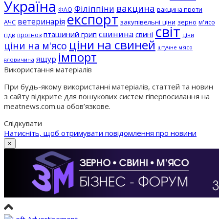
Україна
вакцина
Філіппіни
вакцина проти
ФАО
експорт
ветеринарія
АЧС
закупівельні ціни
зерно
м'ясо
світ
свинина
пташиний грип
свині
пдв
прогноз
ціни
ціни на свиней
ціни на м'ясо
штучне м'ясо
імпорт
ящур
яловичина
Використання матеріалів
При будь-якому використанні матеріалів, статтей та новин
з сайту відкрите для пошукових систем гіперпосилання на
meatnews.com.ua обов’язкове.
Слідкувати
Натисніть, щоб отримувати повідомлення про новини
×