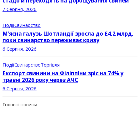
стадо й переходять на дорощування свиней
7 Серпня, 2026
Події
Свинарство
М’ясна галузь Шотландії зросла до £4,2 млрд,
поки свинарство переживає кризу
6 Серпня, 2026
Події
Свинарство
Торгівля
Експорт свинини на Філіппіни зріс на 74% у
травні 2026 року через АЧС
6 Серпня, 2026
Головні новини