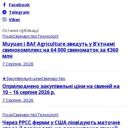
Facebook
Telegram
Viber
Останні публікації
Події
Свинарство
Технології
Muyuan і BAF Agriculture зведуть у В’єтнамі
свинокомплекс на 64 000 свиноматок за €360
млн
7 Серпня, 2026
★
Закупівельні ціни
Свинарство
Оприлюднено закупівельні ціни на свиней на
10 – 16 серпня 2026 р.
7 Серпня, 2026
Події
Свинарство
Технології
Через РРСС ферми у США ліквідують маточне