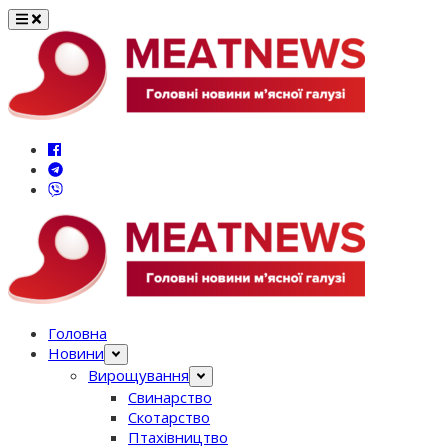
Перейти
до
вмісту
Головна
Новини
Вирощування
Свинарство
Скотарство
Птахівництво