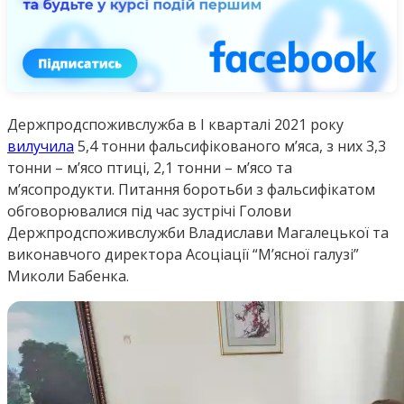
Держпродспоживслужба в I кварталі 2021 року
вилучила
5,4 тонни фальсифікованого м’яса, з них 3,3
тонни – м’ясо птиці, 2,1 тонни – м’ясо та
м’ясопродукти. Питання боротьби з фальсифікатом
обговорювалися під час зустрічі Голови
Держпродспоживслужби Владислави Магалецької та
виконавчого директора Асоціації “М’ясної галузі”
Миколи Бабенка.