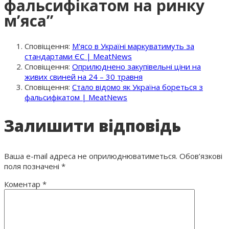
фальсифікатом на ринку
м’яса
”
Сповіщення:
М'ясо в Україні маркуватимуть за
стандартами ЄС | MeatNews
Сповіщення:
Оприлюднено закупівельні ціни на
живих свиней на 24 – 30 травня
Сповіщення:
Стало відомо як Україна бореться з
фальсифікатом | MeatNews
Залишити відповідь
Ваша e-mail адреса не оприлюднюватиметься.
Обов’язкові
поля позначені
*
Коментар
*