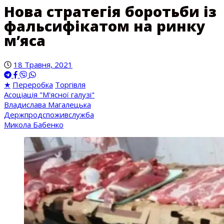
Нова стратегія боротьби із
фальсифікатом на ринку
м’яса
18 Травня, 2021
★
Переробка
Торгівля
Асоціація "М'ясної галузі"
Владислава Магалецька
Держпродспоживслужба
Микола Бабенко