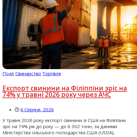
Події
Свинарство
Торгівля
Експорт свинини на Філіппіни зріс на
74% у травні 2026 року через АЧС
6 Серпня, 2026
У травні 2026 року експорт свинини зі США на Філіппіни
зріс на 74% рік до року — до 6 302 тонн, за даними
Міністерства сільського господарства США (USDA),