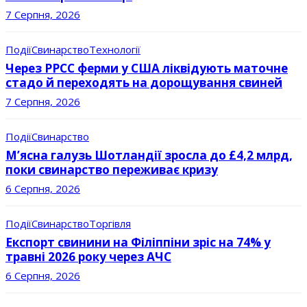
7 Серпня, 2026
Події
Свинарство
Технології
Через РРСС ферми у США ліквідують маточне
стадо й переходять на дорощування свиней
7 Серпня, 2026
Події
Свинарство
М’ясна галузь Шотландії зросла до £4,2 млрд,
поки свинарство переживає кризу
6 Серпня, 2026
Події
Свинарство
Торгівля
Експорт свинини на Філіппіни зріс на 74% у
травні 2026 року через АЧС
6 Серпня, 2026