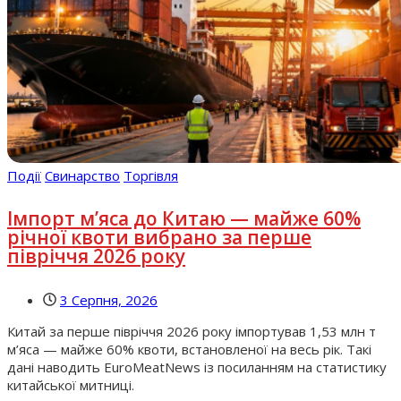
Події
Свинарство
Торгівля
Імпорт м’яса до Китаю — майже 60%
річної квоти вибрано за перше
півріччя 2026 року
3 Серпня, 2026
Китай за перше півріччя 2026 року імпортував 1,53 млн т
м’яса — майже 60% квоти, встановленої на весь рік. Такі
дані наводить EuroMeatNews із посиланням на статистику
китайської митниці.