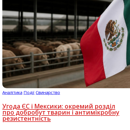
Аналітика
Події
Свинарство
Угода ЄС і Мексики: окремий розділ
про добробут тварин і антимікробну
резистентність