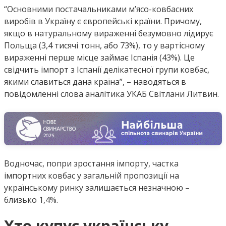
“Основними постачальниками м’ясо-ковбасних
виробів в Україну є європейські країни. Причому,
якщо в натуральному вираженні безумовно лідирує
Польща (3,4 тисячі тонн, або 73%), то у вартісному
вираженні перше місце займає Іспанія (43%). Це
свідчить імпорт з Іспанії делікатесної групи ковбас,
якими славиться дана країна”, – наводяться в
повідомленні слова аналітика УКАБ Світлани Литвин.
Водночас, попри зростання імпорту, частка
імпортних ковбас у загальній пропозиції на
українському ринку залишається незначною –
близько 1,4%.
Хто купує українську