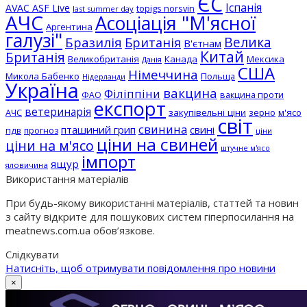
ЄС
Іспанія
AVAC ASF Live
topigs norsvin
last summer day
АЧС
Асоціація "М'ясної
Аргентина
галузі"
Бразилія
Велика
Британія
В'єтнам
Китай
Британія
Великобританія
Канада
Мексика
Данія
США
Німеччина
Микола Бабенко
Польща
Нідерланди
Україна
вакцина
Філіппіни
вакцина проти
ФАО
експорт
ветеринарія
АЧС
закупівельні ціни
зерно
м'ясо
світ
свинина
пташиний грип
свині
пдв
прогноз
ціни
ціни на свиней
ціни на м'ясо
штучне м'ясо
імпорт
ящур
яловичина
Використання матеріалів
При будь-якому використанні матеріалів, статтей та новин
з сайту відкрите для пошукових систем гіперпосилання на
meatnews.com.ua обов’язкове.
Слідкувати
Натисніть, щоб отримувати повідомлення про новини
×