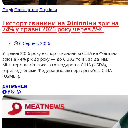
Події
Свинарство
Торгівля
Експорт свинини на Філіппіни зріс на
74% у травні 2026 року через АЧС
6 Серпня, 2026
У травні 2026 року експорт свинини зі США на Філіппіни
зріс на 74% рік до року — до 6 302 тонн, за даними
Міністерства сільського господарства США (USDA),
оприлюдненими Федерацією експортерів м’яса США
(USMEF).
Детальніше