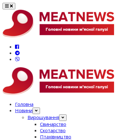
Перейти
до
вмісту
Головна
Новини
Вирощування
Свинарство
Скотарство
Птахівництво