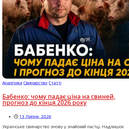
Аналітика
Свинарство
Статті
Бабенко: чому падає ціна на свиней,
прогноз до кінця 2026 року
13 Липня, 2026
Українське свинарство знову у знайомій пастці. Надлишок