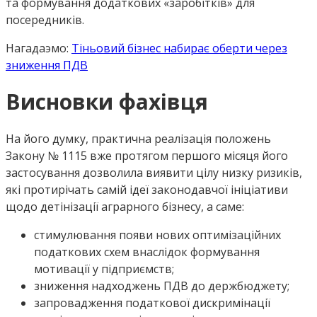
та формування додаткових «заробітків» для
посередників.
Нагадаэмо:
Тіньовий бізнес набирає оберти через
зниження ПДВ
Висновки фахівця
На його думку, практична реалізація положень
Закону № 1115 вже протягом першого місяця його
застосування дозволила виявити цілу низку ризиків,
які протирічать самій ідеї законодавчої ініціативи
щодо детінізації аграрного бізнесу, а саме:
стимулювання появи нових оптимізаційних
податкових схем внаслідок формування
мотивації у підприємств;
зниження надходжень ПДВ до держбюджету;
запровадження податкової дискримінації