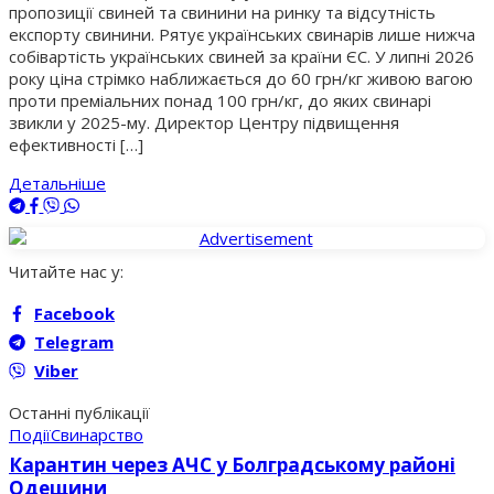
пропозиції свиней та свинини на ринку та відсутність
експорту свинини. Рятує українських свинарів лише нижча
собівартість українських свиней за країни ЄС. У липні 2026
року ціна стрімко наближається до 60 грн/кг живою вагою
проти преміальних понад 100 грн/кг, до яких свинарі
звикли у 2025-му. Директор Центру підвищення
ефективності […]
Детальніше
Читайте нас у:
Facebook
Telegram
Viber
Останні публікації
Події
Свинарство
Карантин через АЧС у Болградському районі
Одещини