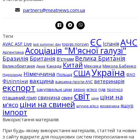
partners@meatnews.com.ua
Теги
ЄС
АЧС
Іспанія
AVAC ASF Live
topigs norsvin
last summer day
Асоціація "М'ясної галузі"
Аргентина
Бразилія
Велика Британія
Британія
В'єтнам
Китай
Великобританія
Канада
Мексика
Микола Бабенко
Данія
Україна
США
Німеччина
Польща
ФАО
Нідерланди
вакцина
Філіппіни
ветеринарія
вакцина проти АЧС
експорт
закупівельні ціни
зерно
м'ясо
пдв
прогноз
світ
ціни на
свинина
пташиний грип
свині
ціни
ціни на свиней
м'ясо
ящур
штучне м'ясо
яловичина
імпорт
Використання матеріалів
При будь-якому використанні матеріалів, статтей та новин
з сайту відкрите для пошукових систем гіперпосилання на