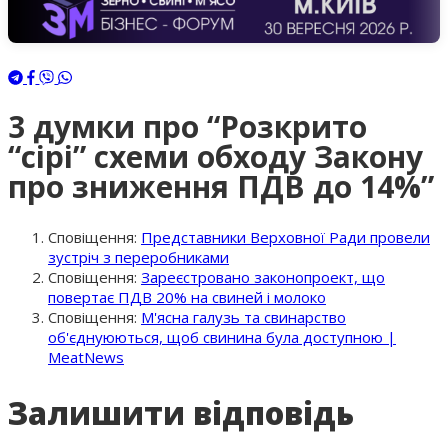
3 думки про “
Розкрито
“сірі” схеми обходу Закону
про зниження ПДВ до 14%
”
Сповіщення:
Представники Верховної Ради провели
зустріч з переробниками
Сповіщення:
Зареєстровано законопроект, що
повертає ПДВ 20% на свиней і молоко
Сповіщення:
М'ясна галузь та свинарство
об'єднуюються, щоб свинина була доступною |
MeatNews
Залишити відповідь