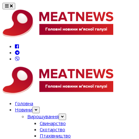
Перейти
до
вмісту
Головна
Новини
Вирощування
Свинарство
Скотарство
Птахівництво