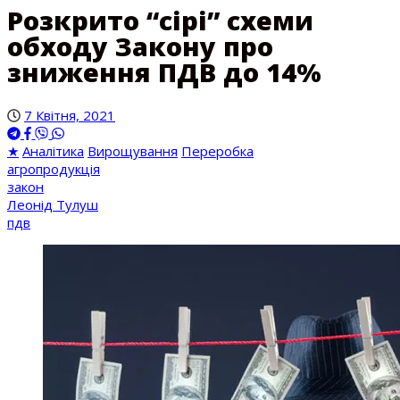
Розкрито “сірі” схеми
обходу Закону про
зниження ПДВ до 14%
7 Квітня, 2021
★
Аналітика
Вирощування
Переробка
агропродукція
закон
Леонід Тулуш
пдв