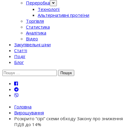
Переробка
Технології
Альтернативні протеїни
Торгівля
Статистика
Аналітика
Відео
Закупівельні ціни
Статті
Події
Блог
Шукати:
Головна
Вирощування
Розкрито “сірі” схеми обходу Закону про зниження
ПДВ до 14%