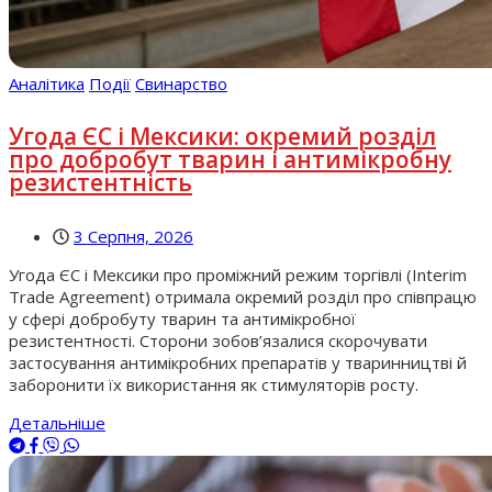
Аналітика
Події
Свинарство
Угода ЄС і Мексики: окремий розділ
про добробут тварин і антимікробну
резистентність
3 Серпня, 2026
Угода ЄС і Мексики про проміжний режим торгівлі (Interim
Trade Agreement) отримала окремий розділ про співпрацю
у сфері добробуту тварин та антимікробної
резистентності. Сторони зобов’язалися скорочувати
застосування антимікробних препаратів у тваринництві й
заборонити їх використання як стимуляторів росту.
Детальніше