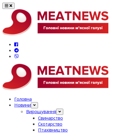
Перейти
до
вмісту
Головна
Новини
Вирощування
Свинарство
Скотарство
Птахівництво