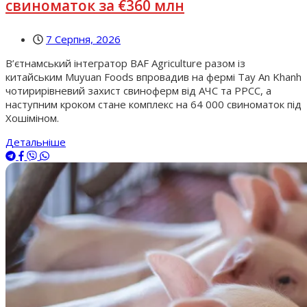
свиноматок за €360 млн
7 Серпня, 2026
В’єтнамський інтегратор BAF Agriculture разом із
китайським Muyuan Foods впровадив на фермі Tay An Khanh
чотирирівневий захист свиноферм від АЧС та РРСС, а
наступним кроком стане комплекс на 64 000 свиноматок під
Хошіміном.
Детальніше