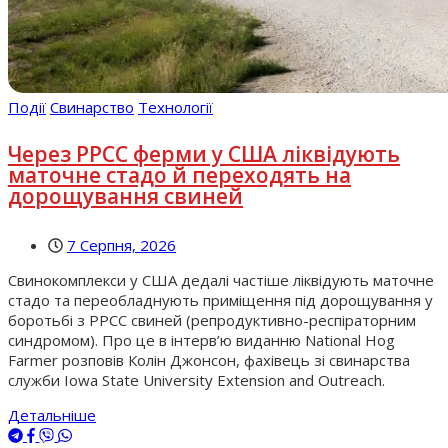
Події
Свинарство
Технології
Через РРСС ферми у США ліквідують
маточне стадо й переходять на
дорощування свиней
7 Серпня, 2026
Свинокомплекси у США дедалі частіше ліквідують маточне
стадо та переобладнують приміщення під дорощування у
боротьбі з РРСС свиней (репродуктивно-респіраторним
синдромом). Про це в інтерв’ю виданню National Hog
Farmer розповів Колін Джонсон, фахівець зі свинарства
служби Iowa State University Extension and Outreach.
Детальніше