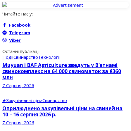
Читайте нас у:
Facebook
Telegram
Viber
Останні публікації
Події
Свинарство
Технології
Muyuan і BAF Agriculture зведуть у В’єтнамі
свинокомплекс на 64 000 свиноматок за €360
млн
7 Серпня, 2026
★
Закупівельні ціни
Свинарство
Оприлюднено закупівельні ціни на свиней на
10 – 16 серпня 2026 р.
7 Серпня, 2026