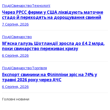
Події
Свинарство
Технології
Через РРСС ферми у США ліквідують маточне
стадо й переходять на дорощування свиней
7 Серпня, 2026
Події
Свинарство
М’ясна галузь Шотландії зросла до £4,2 млрд,
поки свинарство переживає кризу
6 Серпня, 2026
Події
Свинарство
Торгівля
Експорт свинини на Філіппіни зріс на 74% у
травні 2026 року через АЧС
6 Серпня, 2026
Головні новини