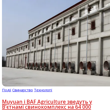
Події
Свинарство
Технології
Muyuan і BAF Agriculture зведуть у
В’єтнамі свинокомплекс на 64 000