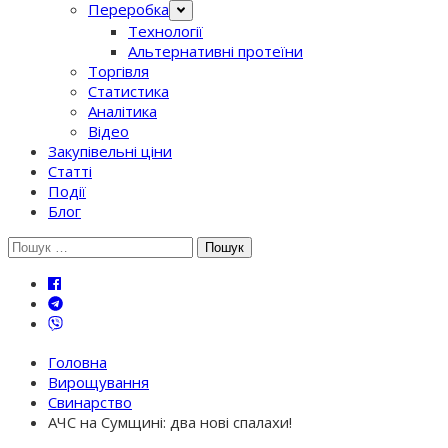
Переробка
Технології
Альтернативні протеїни
Торгівля
Статистика
Аналітика
Відео
Закупівельні ціни
Статті
Події
Блог
Шукати:
Головна
Вирощування
Свинарство
АЧС на Сумщині: два нові спалахи!