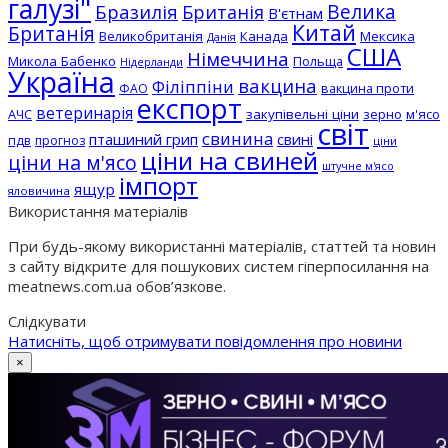
галузі"
Бразилія
Велика
Британія
В'єтнам
Китай
Британія
Великобританія
Канада
Мексика
Данія
США
Німеччина
Микола Бабенко
Польща
Нідерланди
Україна
вакцина
Філіппіни
вакцина проти
ФАО
експорт
ветеринарія
АЧС
закупівельні ціни
зерно
м'ясо
світ
свинина
пташиний грип
свині
пдв
прогноз
ціни
ціни на свиней
ціни на м'ясо
штучне м'ясо
імпорт
ящур
яловичина
Використання матеріалів
При будь-якому використанні матеріалів, статтей та новин
з сайту відкрите для пошукових систем гіперпосилання на
meatnews.com.ua обов’язкове.
Слідкувати
Натисніть, щоб отримувати повідомлення про новини
×