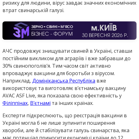
ризику для людини, вірус завдає значних економічних
втрат свинарській галузі.
АЧС продовжує знищувати свиней в Україні, ставши
постійним викликом для аграріїв і вже забравши до
30% свинопоголів’я. Тим часом світ активно
впроваджує вакцини для боротьби з вірусом.
Наприклад,
Домініканська Республіка
вже
використовує та виготовляє в’єтнамську вакцину
AVAC ASF Live, яка показала свою ефективність у
Філіппінах
,
В’єтнамі
та інших країнах.
Експерти підкреслюють, що реєстрація вакцини в
Україні могла б не лише зупинити поширення
хвороби, але й стабілізувати галузь свинарства, яка
має потенціал приносити економіці країни до 12