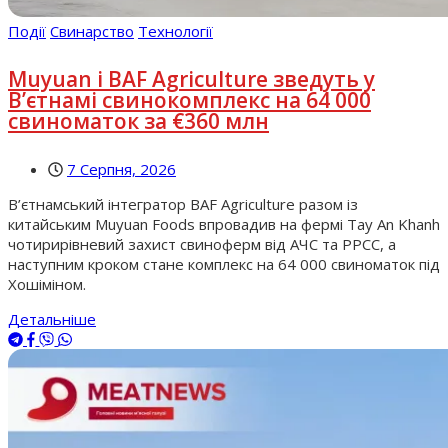
Події
Свинарство
Технології
Muyuan і BAF Agriculture зведуть у
В’єтнамі свинокомплекс на 64 000
свиноматок за €360 млн
7 Серпня, 2026
В’єтнамський інтегратор BAF Agriculture разом із
китайським Muyuan Foods впровадив на фермі Tay An Khanh
чотирирівневий захист свиноферм від АЧС та РРСС, а
наступним кроком стане комплекс на 64 000 свиноматок під
Хошіміном.
Детальніше