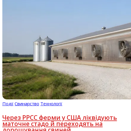
Події
Свинарство
Технології
Через РРСС ферми у США ліквідують
маточне стадо й переходять на
дорощування свиней