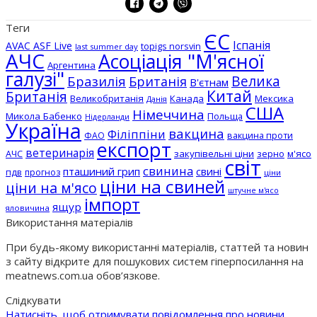
Теги
ЄС
Іспанія
AVAC ASF Live
topigs norsvin
last summer day
АЧС
Асоціація "М'ясної
Аргентина
галузі"
Бразилія
Велика
Британія
В'єтнам
Китай
Британія
Великобританія
Канада
Мексика
Данія
США
Німеччина
Микола Бабенко
Польща
Нідерланди
Україна
вакцина
Філіппіни
вакцина проти
ФАО
експорт
ветеринарія
АЧС
закупівельні ціни
зерно
м'ясо
світ
свинина
пташиний грип
свині
пдв
прогноз
ціни
ціни на свиней
ціни на м'ясо
штучне м'ясо
імпорт
ящур
яловичина
Використання матеріалів
При будь-якому використанні матеріалів, статтей та новин
з сайту відкрите для пошукових систем гіперпосилання на
meatnews.com.ua обов’язкове.
Слідкувати
Натисніть, щоб отримувати повідомлення про новини