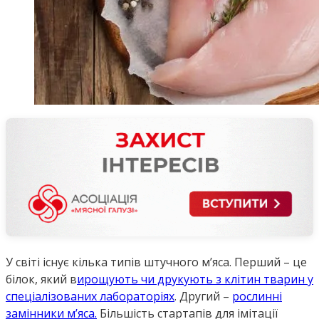
У світі існує кілька типів штучного м’яса. Перший – це
білок, який в
ирощують чи друкують з клітин тварин у
спеціалізованих лабораторіях
. Другий –
рослинні
замінники м’яса.
Більшість стартапів для імітації