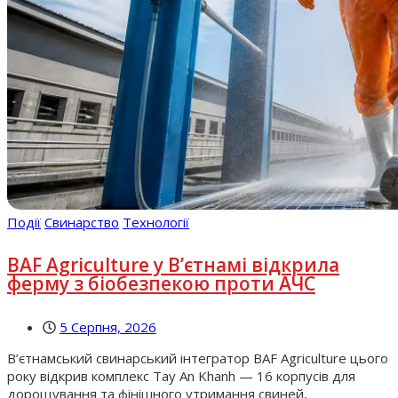
Події
Свинарство
Технології
BAF Agriculture у В’єтнамі відкрила
ферму з біобезпекою проти АЧС
5 Серпня, 2026
В’єтнамський свинарський інтегратор BAF Agriculture цього
року відкрив комплекс Tay An Khanh — 16 корпусів для
дорощування та фінішного утримання свиней,