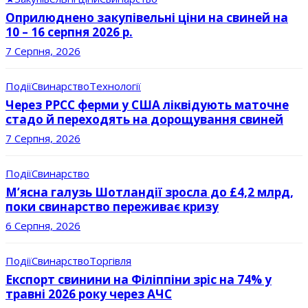
Оприлюднено закупівельні ціни на свиней на
10 – 16 серпня 2026 р.
7 Серпня, 2026
Події
Свинарство
Технології
Через РРСС ферми у США ліквідують маточне
стадо й переходять на дорощування свиней
7 Серпня, 2026
Події
Свинарство
М’ясна галузь Шотландії зросла до £4,2 млрд,
поки свинарство переживає кризу
6 Серпня, 2026
Події
Свинарство
Торгівля
Експорт свинини на Філіппіни зріс на 74% у
травні 2026 року через АЧС