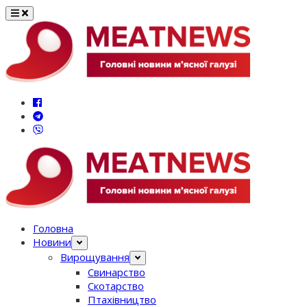
Перейти
до
вмісту
Головна
Новини
Вирощування
Свинарство
Скотарство
Птахівництво