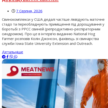
7 Серпня, 2026
Свинокомплекси у США дедалі частіше ліквідують маточне
стадо та переобладнують приміщення під дорощування у
боротьбі з РРСС свиней (репродуктивно-респіраторним
синдромом). Про це в інтерв’ю виданню National Hog
Farmer розповів Колін Джонсон, фахівець зі свинарства
служби Iowa State University Extension and Outreach.
Детальніше