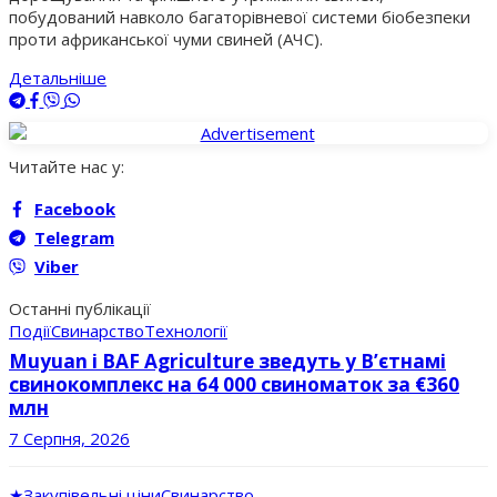
побудований навколо багаторівневої системи біобезпеки
проти африканської чуми свиней (АЧС).
Детальніше
Читайте нас у:
Facebook
Telegram
Viber
Останні публікації
Події
Свинарство
Технології
Muyuan і BAF Agriculture зведуть у В’єтнамі
свинокомплекс на 64 000 свиноматок за €360
млн
7 Серпня, 2026
★
Закупівельні ціни
Свинарство