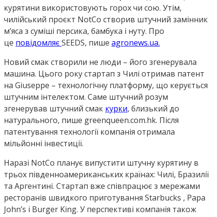
курятини використовують горох чи сою. Утім,
чилійський проєкт NotCo створив штучний замінник
м’яса з суміші персика, бамбука і нуту. Про
це
повідомляє
SEEDS, пише
agronews.ua.
Новий смак створили не люди – його згенерувала
машина. Цього року стартап з Чилі отримав патент
на Giuseppe – технологічну платформу, що керується
штучним інтелектом. Саме штучний розум
згенерував штучний смак
курки
, близький до
натурального, пише greenqueen.com.hk. Після
патентування технології компанія отримала
мільйонні інвестиції.
Наразі NotCo планує випустити штучну курятину в
трьох південноамериканських країнах: Чилі, Бразилії
та Аргентині. Стартап вже співпрацює з мережами
ресторанів швидкого приготування Starbucks , Papa
John’s і Burger King. У перспективі компанія також