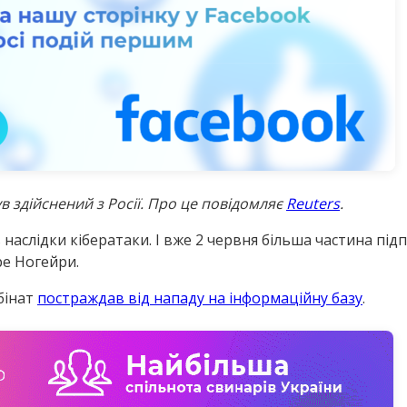
в здійснений з Росії. Про це повідомляє
Reuters
.
 наслідки кібератаки. І вже 2 червня більша частина пі
ре Ногейри.
бінат
постраждав від нападу на інформаційну базу
.