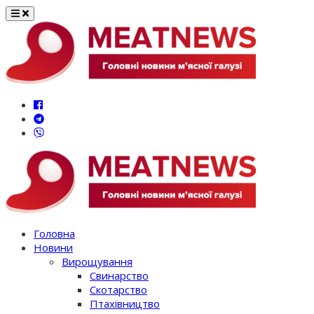
Перейти
до
вмісту
Головна
Новини
Вирощування
Свинарство
Скотарство
Птахівництво