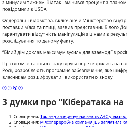
з минулим тижнем. Відтак і змінився процент з плано
повідомили в USDA.
Федеральні відомства, включаючи Міністерство внутр
поставки м’яса та птиці, заявив представник Білого 
гарантувати відсутність маніпуляцій з цінами в резуль
розслідування по даному факту.
“Білий дім доклав максимум зусиль для взаємодії з рос
Протягом останнього часу віруси перетворились на наг
Росії, розробляють програмне забезпечення, яке шифр
власникам розшифрувати і використати їх знову.
3 думки про “
Кібератака на 
Сповіщення:
Таїланд заперечує наявність АЧС у експо
Сповіщення:
М'ясопереробна компанія JBS заплатила ха