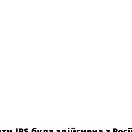
и JBS була здійснена з Росі