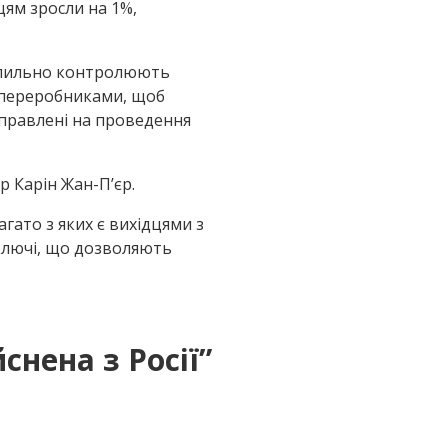
цям зросли на 1%,
и пильно контролюють
и переробниками, щоб
направлені на проведення
р Карін Жан-П’єр.
гато з яких є вихідцями з
 ключі, що дозволяють
снена з Росії
”