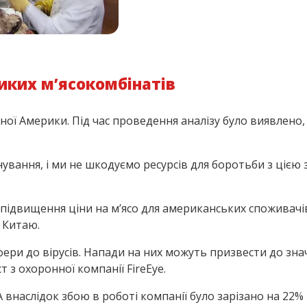
иких м’ясокомбінатів
ічної Америки. Під час проведення аналізу було виявлено
ання, і ми не шкодуємо ресурсів для боротьби з цією 
ідвищення ціни на м’ясо для американських споживачів 
 Китаю.
фери до вірусів. Напади на них можуть призвести до зна
т з охоронної компанії FireEye.
 внаслідок збою в роботі компанії було зарізано на 22%