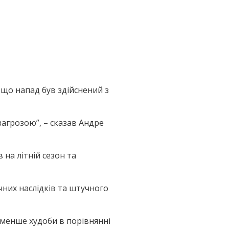
, що напад був здійснений з
загрозою”, – сказав Андре
на літній сезон та
чних наслідків та штучного
 менше худоби в порівнянні