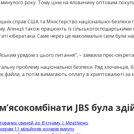
м минулого року. Тому ціни на яловичину оптовим покуп
ішніх справ США та Міністерство національної безпек
Дому. Агенції також працюють із сільськогосподарським
таті кібератаки. Саме через це максимальні сили були 
ійським урядом з цього питання”, – заявила прес-секрета
альну проблему національної безпеки. Ряд злочинців, ба
ує файли, а потім вимагають оплату в криптовалюті за
м’ясокомбінати JBS була здій
ртованих свиней до В’єтнаму | MeatNews
керам 11 мільйонів доларів викупу