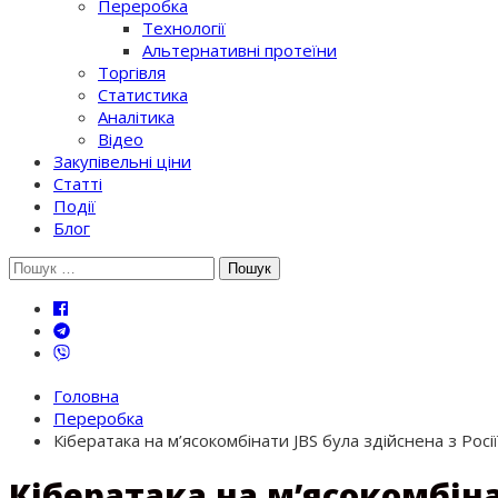
Переробка
Технології
Альтернативні протеїни
Торгівля
Статистика
Аналітика
Відео
Закупівельні ціни
Статті
Події
Блог
Шукати:
Головна
Переробка
Кібератака на м’ясокомбінати JBS була здійснена з Росії
Кібератака на м’ясокомбінат