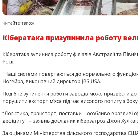
Читайте також:
Кібератака призупинила роботу вел
Кібератака зупинила роботу філіалів Австралії та Півн
Росії.
“Наші системи повертаються до нормального функціонув
Ногейра, виконавчий директор JBS USA.
Подібне зупинення роботи заводів може призвести до п
порушити експорт м’яса під час високого попиту з боку
“Логістика, транспорт, поставки – особливо вразливі с
дефіциту”, – заявив дослідник кіберзагроз Джон Хулквіс
За оцінками Міністерства сільського господарства США