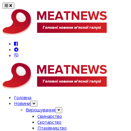
Перейти
до
вмісту
Головна
Новини
Вирощування
Свинарство
Скотарство
Птахівництво