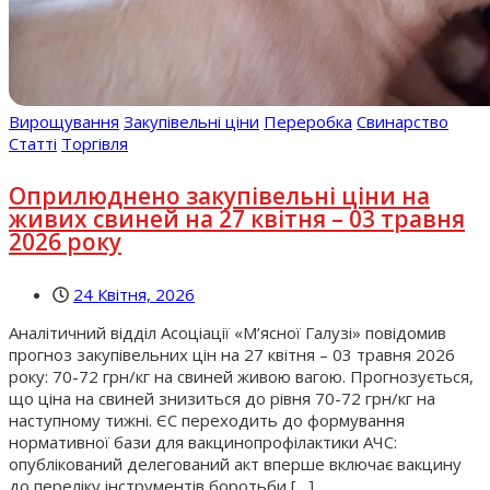
Вирощування
Закупівельні ціни
Переробка
Свинарство
Статті
Торгівля
Оприлюднено закупівельні ціни на
живих свиней на 27 квітня – 03 травня
2026 року
24 Квітня, 2026
Аналітичний відділ Асоціації «М’ясної Галузі» повідомив
прогноз закупівельних цін на 27 квітня – 03 травня 2026
року: 70-72 грн/кг на свиней живою вагою. Прогнозується,
що ціна на свиней знизиться до рівня 70-72 грн/кг на
наступному тижні. ЄС переходить до формування
нормативної бази для вакцинопрофілактики АЧС:
опублікований делегований акт вперше включає вакцину
до переліку інструментів боротьби […]