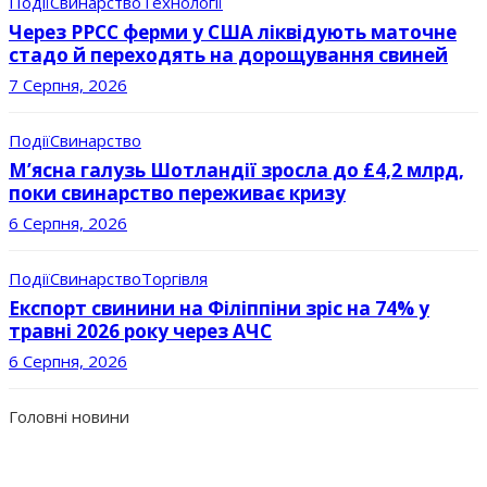
Події
Свинарство
Технології
Через РРСС ферми у США ліквідують маточне
стадо й переходять на дорощування свиней
7 Серпня, 2026
Події
Свинарство
М’ясна галузь Шотландії зросла до £4,2 млрд,
поки свинарство переживає кризу
6 Серпня, 2026
Події
Свинарство
Торгівля
Експорт свинини на Філіппіни зріс на 74% у
травні 2026 року через АЧС
6 Серпня, 2026
Головні новини