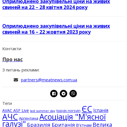
Оприлюднено закупівельні ціни на живих
свиней на 22 – 28 квітня 2024 року
Оприлюднено закупівельні ціни на живих
свиней на 16 – 22 жовтня 2023 року
Контакти
Про нас
З питань реклами:
partners@meatnews.com.ua
Теги
ЄС
Іспанія
AVAC ASF Live
topigs norsvin
last summer day
АЧС
Асоціація "М'ясної
Аргентина
галузі"
Бразилія
Велика
Британія
В'єтнам