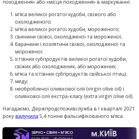
походження» або «місця походження» в маркуванні:
м’яса великої рогатої худоби, свіжого або
охолодженого;
м’яса великої рогатої худоби, мороженого;
свинини свіжої, охолодженої та мороженої;
баранини і козлятини свіжої, охолодженої та
мороженої;
їстівних субпродуктів великої рогатої худоби,
свіжих або охолоджених, або морожених;
м’яса та їстівних субпродуктів свійської птиці;
меду;
необробленої оливкової олії (virgin olive oil) і
оливкової олії екстра-класу (extra virgin olive oil).
Нагадаємо, Держпродспоживслужба в I кварталі 2021
року
вилучила
5,4 тонни фальсифікованого м’яса.