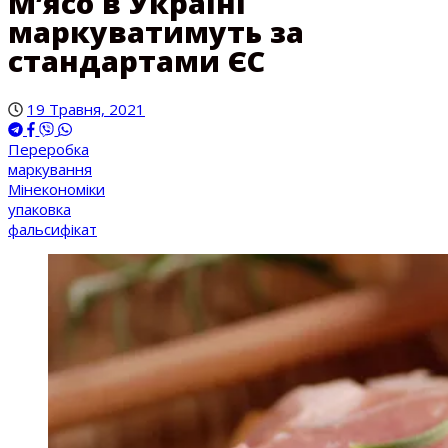
М’ясо в Україні
маркуватимуть за
стандартами ЄС
19 Травня, 2021
Переробка
маркування
Мінекономіки
упаковка
фальсифікат