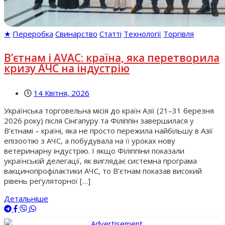
★
Переробка
Свинарство
Статті
Технології
Торгівля
В’єтнам і AVAC: країна, яка перетворила
кризу АЧС на індустрію
14 Квітня, 2026
Українська торговельна місія до країн Азії (21–31 березня
2026 року) після Сінгапуру та Філіппін завершилася у
В’єтнамі – країні, яка не просто пережила найбільшу в Азії
епізоотію з АЧС, а побудувала на її уроках нову
ветеринарну індустрію. І якщо Філіппіни показали
українській делегації, як виглядає системна програма
вакцинопрофілактики АЧС, то В’єтнам показав високий
рівень регуляторної […]
Детальніше