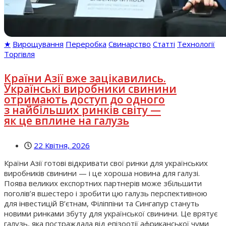
★
Вирощування
Переробка
Свинарство
Статті
Технології
Торгівля
Країни Азії вже зацікавились.
Українські виробники свинини
отримають доступ до одного
з найбільших ринків світу —
як це вплине на галузь
22 Квітня, 2026
Країни Азії готові відкривати свої ринки для українських
виробників свинини — і це хороша новина для галузі.
Поява великих експортних партнерів може збільшити
поголів’я вшестеро і зробити цю галузь перспективною
для інвестицій В’єтнам, Філіппіни та Сингапур стануть
новими ринками збуту для української свинини. Це врятує
галузь, яка постраждала від епізоотії африканської чуми