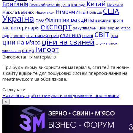
Китай
Британія
Великобританія
Канада
Мексика
Данія
США
Німеччина
Микола Бабенко
Польща
Нідерланди
Україна
вакцина
Філіппіни
вакцина проти
ФАО
експорт
ветеринарія
АЧС
закупівельні ціни
зерно
м'ясо
світ
свинина
пташиний грип
свині
пдв
прогноз
ціни
ціни на свиней
ціни на м'ясо
штучне м'ясо
імпорт
ящур
яловичина
Використання матеріалів
При будь-якому використанні матеріалів, статтей та новин
з сайту відкрите для пошукових систем гіперпосилання на
meatnews.com.ua обов’язкове.
Слідкувати
Натисніть, щоб отримувати повідомлення про новини
×