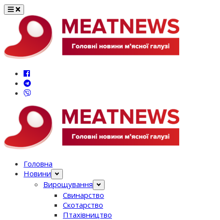
Перейти
до
вмісту
Головна
Новини
Вирощування
Свинарство
Скотарство
Птахівництво