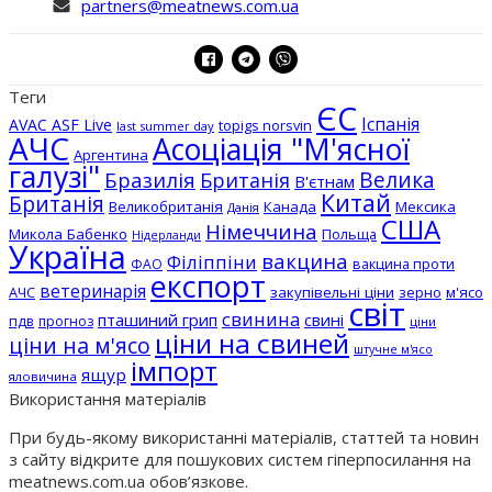
partners@meatnews.com.ua
Теги
ЄС
Іспанія
AVAC ASF Live
topigs norsvin
last summer day
АЧС
Асоціація "М'ясної
Аргентина
галузі"
Бразилія
Велика
Британія
В'єтнам
Китай
Британія
Великобританія
Канада
Мексика
Данія
США
Німеччина
Микола Бабенко
Польща
Нідерланди
Україна
вакцина
Філіппіни
вакцина проти
ФАО
експорт
ветеринарія
АЧС
закупівельні ціни
зерно
м'ясо
світ
свинина
пташиний грип
свині
пдв
прогноз
ціни
ціни на свиней
ціни на м'ясо
штучне м'ясо
імпорт
ящур
яловичина
Використання матеріалів
При будь-якому використанні матеріалів, статтей та новин
з сайту відкрите для пошукових систем гіперпосилання на
meatnews.com.ua обов’язкове.