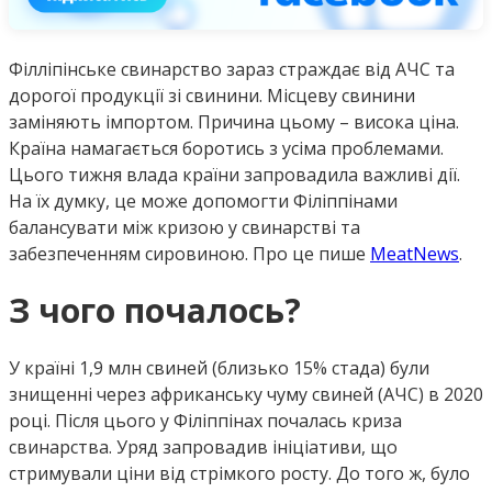
Філліпінське свинарство зараз страждає від АЧС та
дорогої продукції зі свинини. Місцеву свинини
заміняють імпортом. Причина цьому – висока ціна.
Країна намагається боротись з усіма проблемами.
Цього тижня влада країни запровадила важливі дії.
На їх думку, це може допомогти Філіппінами
балансувати між кризою у свинарстві та
забезпеченням сировиною. Про це пише
MeatNews
.
З чого почалось?
У країні 1,9 млн свиней (близько 15% стада) були
знищенні через африканську чуму свиней (АЧС) в 2020
році. Після цього у Філіппінах почалась криза
свинарства. Уряд запровадив ініціативи, що
стримували ціни від стрімкого росту. До того ж, було