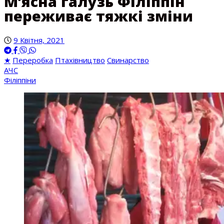
М’ясна галузь Філіппін
переживає тяжкі зміни
9 Квітня, 2021
★
Переробка
Птахівництво
Свинарство
АЧС
Філіппіни