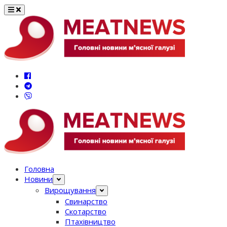
Перейти
до
вмісту
Головна
Новини
Вирощування
Свинарство
Скотарство
Птахівництво