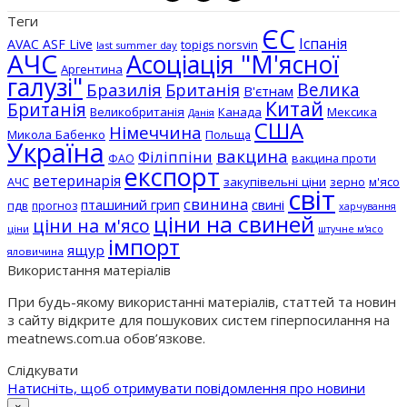
Теги
ЄС
Іспанія
AVAC ASF Live
topigs norsvin
last summer day
АЧС
Асоціація "М'ясної
Аргентина
галузі"
Бразилія
Велика
Британія
В'єтнам
Китай
Британія
Великобританія
Канада
Мексика
Данія
США
Німеччина
Микола Бабенко
Польща
Україна
вакцина
Філіппіни
вакцина проти
ФАО
експорт
ветеринарія
АЧС
закупівельні ціни
зерно
м'ясо
світ
свинина
пташиний грип
свині
пдв
прогноз
харчування
ціни на свиней
ціни на м'ясо
ціни
штучне м'ясо
імпорт
ящур
яловичина
Використання матеріалів
При будь-якому використанні матеріалів, статтей та новин
з сайту відкрите для пошукових систем гіперпосилання на
meatnews.com.ua обов’язкове.
Слідкувати
Натисніть, щоб отримувати повідомлення про новини