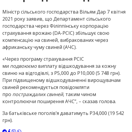
Міністр сільського господарства Вільям Дар 7 квітня
2021 року заявив, що Департамент сільського
господарства через Філіппінську корпорацію
страхування врожаю (DA-PCIC) збільшує свою
компенсацію на свиней, вибракованих через
африканську чуму свиней (АЧС).
«Через програму страхування PCIC
ми
подвоюємо
виплату відшкодування за кожну
свиню на відгодівлі, з P5,000 до P10,000 (5 748 грн).
При підвищеному відшкодуваненні вирощувачам
свиней рекомендується повідомляти
про
постраждалих свиней
, таким чином
контролюючи поширення АЧС”, – сказав голова.
За батьківське поголів’я даватимуть P34,000 (19 542
грн).