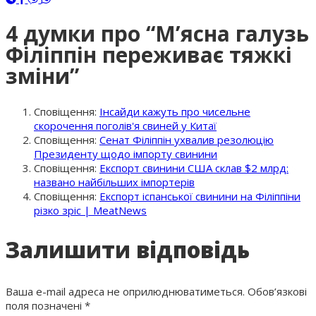
4 думки про “
М’ясна галузь
Філіппін переживає тяжкі
зміни
”
Сповіщення:
Інсайди кажуть про чисельне
скорочення поголів'я свиней у Китаї
Сповіщення:
Сенат Філіппін ухвалив резолюцію
Президенту щодо імпорту свинини
Сповіщення:
Експорт свинини США склав $2 млрд:
названо найбільших імпортерів
Сповіщення:
Експорт іспанської свинини на Філіппіни
різко зріс | MeatNews
Залишити відповідь
Ваша e-mail адреса не оприлюднюватиметься.
Обов’язкові
поля позначені
*