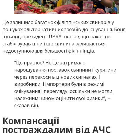
Це залишило багатьох філіппінських свинарів у
пошуках альтернативних засобів до існування. Бонг
Інсьонг, президент UBRA, сказав, що наказ не
стабілізував ціни і що свинина залишається
недоступною для більшості філіппінців.
“Це працює? Ні. Це затримало
нарощування поставок свинини і курятини
через перекоси в цінових сигналах. І
виробники, і імпортери були в режимі
очікування і перегляду, оскільки не могли
належним чином оцінити свої ризики”, –
сказав він.
Компансації
постраждалим від АЧС