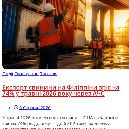
Події
Свинарство
Торгівля
Експорт свинини на Філіппіни зріс на
74% у травні 2026 року через АЧС
6 Серпня, 2026
У травні 2026 року експорт свинини зі США на Філіппіни
зріс на 74% рік до року — до 6 302 тонн, за даними
Міністерства сільського господарства США (USDA),