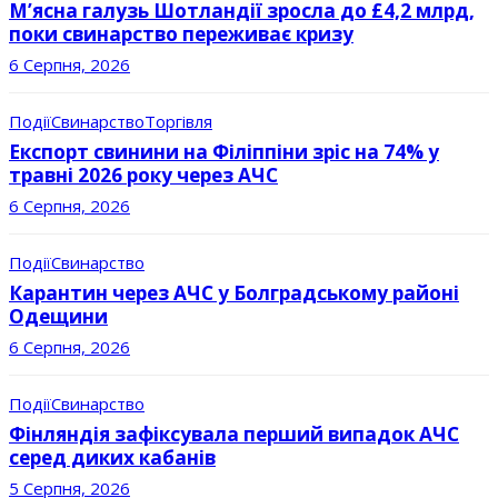
М’ясна галузь Шотландії зросла до £4,2 млрд,
поки свинарство переживає кризу
6 Серпня, 2026
Події
Свинарство
Торгівля
Експорт свинини на Філіппіни зріс на 74% у
травні 2026 року через АЧС
6 Серпня, 2026
Події
Свинарство
Карантин через АЧС у Болградському районі
Одещини
6 Серпня, 2026
Події
Свинарство
Фінляндія зафіксувала перший випадок АЧС
серед диких кабанів
5 Серпня, 2026