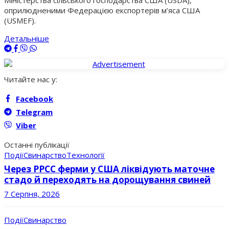
оприлюдненими Федерацією експортерів м’яса США
(USMEF).
Детальніше
Читайте нас у:
Facebook
Telegram
Viber
Останні публікації
Події
Свинарство
Технології
Через РРСС ферми у США ліквідують маточне
стадо й переходять на дорощування свиней
7 Серпня, 2026
Події
Свинарство