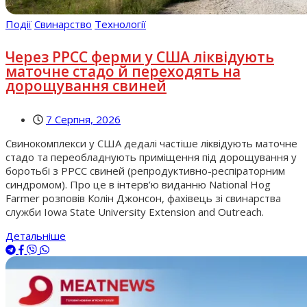
Події
Свинарство
Технології
Через РРСС ферми у США ліквідують
маточне стадо й переходять на
дорощування свиней
7 Серпня, 2026
Свинокомплекси у США дедалі частіше ліквідують маточне
стадо та переобладнують приміщення під дорощування у
боротьбі з РРСС свиней (репродуктивно-респіраторним
синдромом). Про це в інтерв’ю виданню National Hog
Farmer розповів Колін Джонсон, фахівець зі свинарства
служби Iowa State University Extension and Outreach.
Детальніше