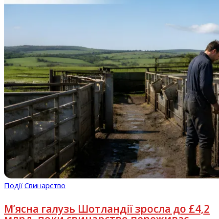
Події
Свинарство
М’ясна галузь Шотландії зросла до £4,2
млрд, поки свинарство переживає