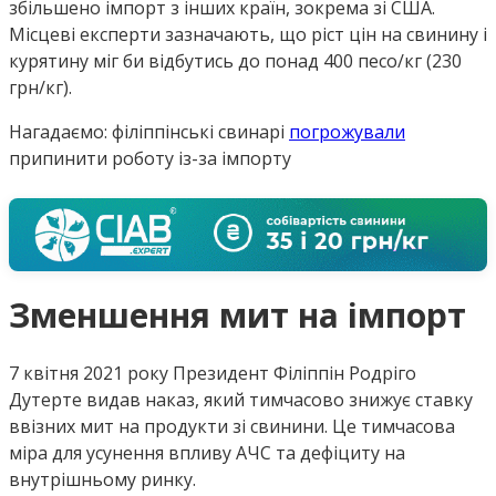
збільшено імпорт з інших країн, зокрема зі США.
Місцеві експерти зазначають, що ріст цін на свинину і
курятину міг би відбутись до понад 400 песо/кг (230
грн/кг).
Нагадаємо: філіппінські свинарі
погрожували
припинити роботу із-за імпорту
Зменшення мит на імпорт
7 квітня 2021 року Президент Філіппін Родріго
Дутерте видав наказ, який тимчасово знижує ставку
ввізних мит на продукти зі свинини. Це тимчасова
міра для усунення впливу АЧС та дефіциту на
внутрішньому ринку.