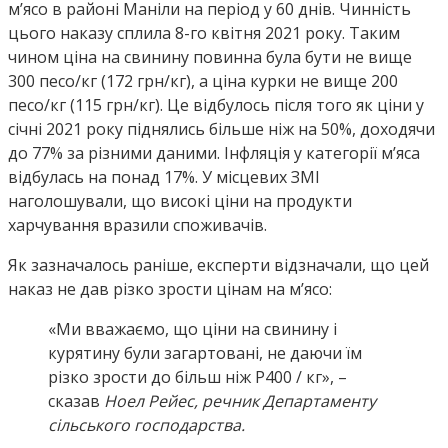
м’ясо в районі Маніли на період у 60 днів. Чинність
цього наказу сплила 8-го квітня 2021 року. Таким
чином ціна на свинину повинна була бути не вище
300 песо/кг (172 грн/кг), а ціна курки не вище 200
песо/кг (115 грн/кг). Це відбулось після того як ціни у
січні 2021 року піднялись більше ніж на 50%, доходячи
до 77% за різними даними. Інфляція у категорії м’яса
відбулась на понад 17%. У місцевих ЗМІ
наголошували, що високі ціни на продукти
харчування вразили споживачів.
Як зазначалось раніше, експерти відзначали, що цей
наказ не дав різко зрости цінам на м’ясо:
«Ми вважаємо, що ціни на свинину і
курятину були загартовані, не даючи їм
різко зрости до більш ніж P400 / кг», –
сказав
Ноел Рейес, речник Департаменту
сільського господарства.