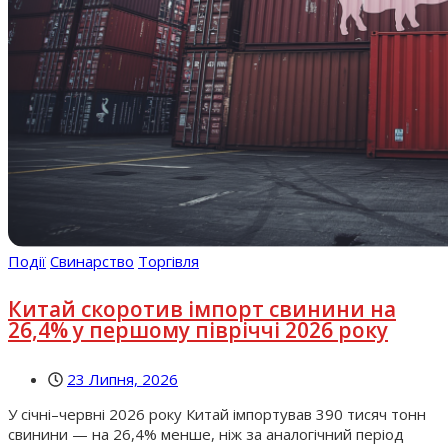
Події
Свинарство
Торгівля
Китай скоротив імпорт свинини на
26,4% у першому півріччі 2026 року
23 Липня, 2026
У січні–червні 2026 року Китай імпортував 390 тисяч тонн
свинини — на 26,4% менше, ніж за аналогічний період