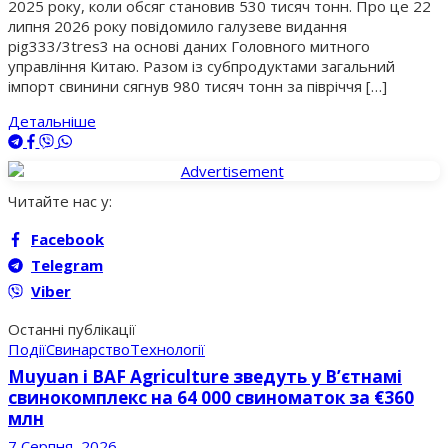
2025 року, коли обсяг становив 530 тисяч тонн. Про це 22
липня 2026 року повідомило галузеве видання
pig333/3tres3 на основі даних Головного митного
управління Китаю. Разом із субпродуктами загальний
імпорт свинини сягнув 980 тисяч тонн за півріччя […]
Детальніше
Читайте нас у:
Facebook
Telegram
Viber
Останні публікації
Події
Свинарство
Технології
Muyuan і BAF Agriculture зведуть у В’єтнамі
свинокомплекс на 64 000 свиноматок за €360
млн
7 Серпня, 2026