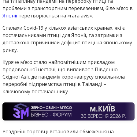
На тлі впливу пандемії на переробку птиці та
проблеми з транспортним перевезенням, біле м’ясо в
Японії
перетворюється на «rara avis».
Спалахи Covid-19 у кількох азіатських країнах, які є
постачальниками птиці для Японії, та затримки з
доставкою спричинили дефіцит птиці на японському
ринку.
Куряче м’ясо стало найпомітнішим прикладом
продовольчої нестачі, що випливає з Південно-
Східної Азії, де пандемія коронавірусу сповільнила
переробні підприємства птиці в Таїланді –
ключовому постачальнику.
Роздрібні торговці встановили обмеження на