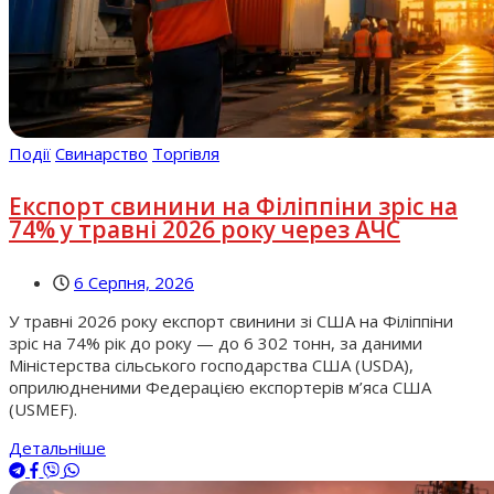
Події
Свинарство
Торгівля
Експорт свинини на Філіппіни зріс на
74% у травні 2026 року через АЧС
6 Серпня, 2026
У травні 2026 року експорт свинини зі США на Філіппіни
зріс на 74% рік до року — до 6 302 тонн, за даними
Міністерства сільського господарства США (USDA),
оприлюдненими Федерацією експортерів м’яса США
(USMEF).
Детальніше