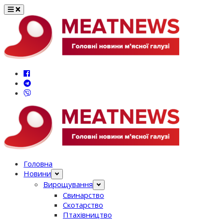
Перейти
до
вмісту
Головна
Новини
Вирощування
Свинарство
Скотарство
Птахівництво