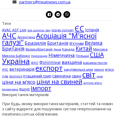
partners@meatnews.com.ua
Теги
ЄС
Іспанія
AVAC ASF Live
topigs norsvin
last summer day
АЧС
Асоціація "М'ясної
Аргентина
галузі"
Бразилія
Велика
Британія
В'єтнам
Китай
Британія
Великобританія
Канада
Мексика
Данія
США
Німеччина
Микола Бабенко
Польща
Нідерланди
Україна
вакцина
Філіппіни
вакцина проти
ФАО
експорт
ветеринарія
АЧС
закупівельні ціни
зерно
м'ясо
світ
свинина
пташиний грип
свині
пдв
прогноз
ціни
ціни на свиней
ціни на м'ясо
штучне м'ясо
імпорт
ящур
яловичина
Використання матеріалів
При будь-якому використанні матеріалів, статтей та новин
з сайту відкрите для пошукових систем гіперпосилання на
meatnews.com.ua обов’язкове.