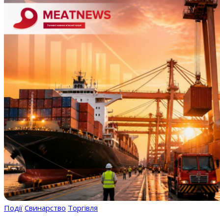
Події
Свинарство
Торгівля