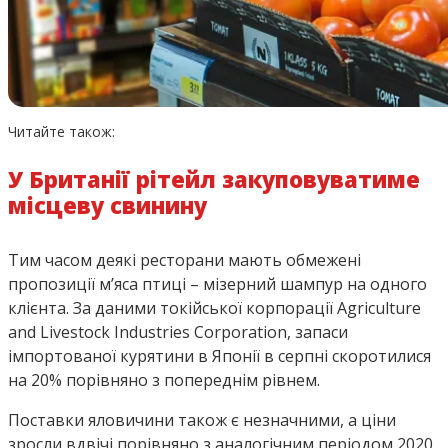
Читайте також:
У Британії рітейл закуповуватиме
місцеву свинину
Тим часом деякі ресторани мають обмежені
пропозиції м’яса птиці – мізерний шампур на одного
клієнта. За даними токійської корпорації Agriculture
and Livestock Industries Corporation, запаси
імпортованої курятини в Японії в серпні скоротилися
на 20% порівняно з попереднім рівнем.
Поставки яловичини також є незначними, а ціни
зросли вдвічі порівняно з аналогічним періодом 2020