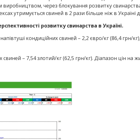
 виробництвом, через блокування розвитку свинарства в
ексах утримується свиней в 2 рази більше ніж в Україні д
ерспективності розвитку свинарства в Україні.
апівтуші кондиційних свиней – 2,2 євро/кг (86,4 грн/кг
свиней – 7,54 злотий/кг (62,5 грн/кг). Діапазон цін на жи