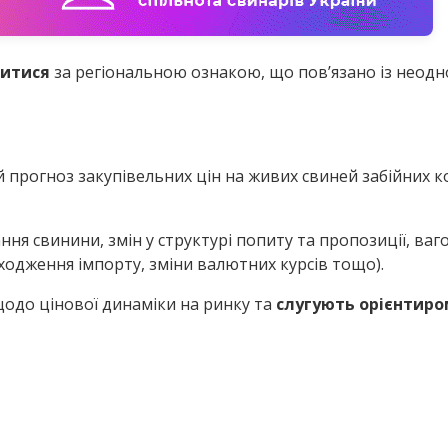
нитися
за регіональною ознакою, що пов’язано із неод
й прогноз закупівельних цін на живих свиней забійних 
ня свинини, змін у структурі попиту та пропозиції, ваго
дходження імпорту, зміни валютних курсів тощо).
одо цінової динаміки на ринку та
слугують орієнтиро