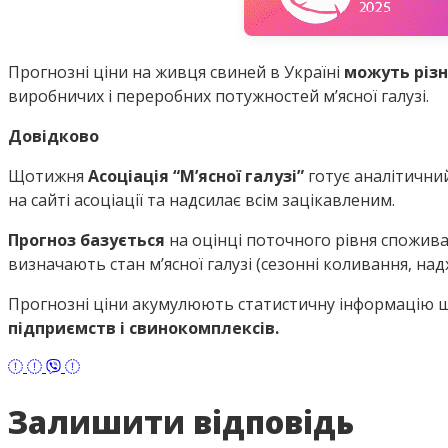
Прогнозні ціни на живця свиней в Україні
можуть різ
виробничих і переробних потужностей м’ясної галузі.
Довідково
Щотижня
Асоціація “М’ясної галузі”
готує аналітични
на сайті асоціації та надсилає всім зацікавленим.
Прогноз базується
на оцінці поточного рівня споживан
визначають стан м’ясної галузі (сезонні коливання, на
Прогнозні ціни акумулюють статистичну інформацію щ
підприємств і свинокомплексів.
Залишити відповідь