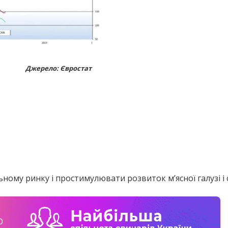
Джерело: Євростат
ьному ринку і простимулювати розвиток мʼясної галузі і