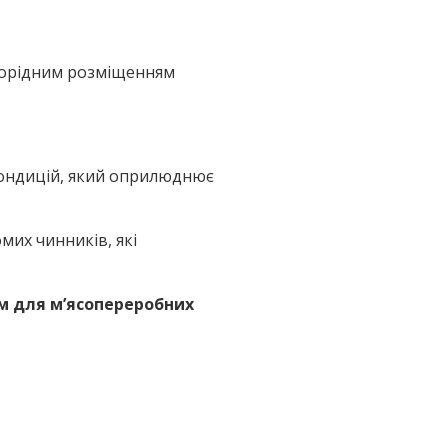
норідним розміщенням
кондицій, який оприлюднює
мих чинників, які
м для м’ясопереробних