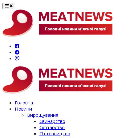
Перейти
до
вмісту
Головна
Новини
Вирощування
Свинарство
Скотарство
Птахівництво