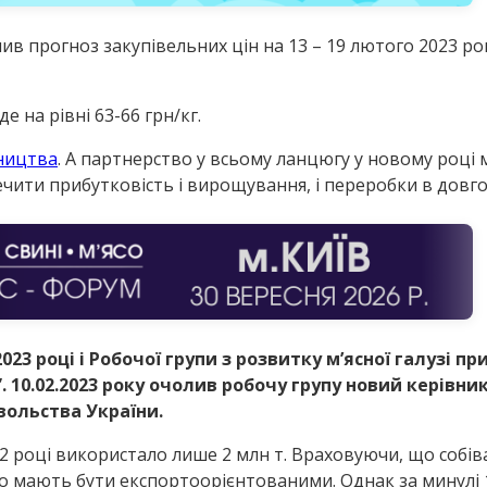
в прогноз закупівельних цін на 13 – 19 лютого 2023 рок
 на рівні 63-66 грн/кг.
нництва
. А партнерство у всьому ланцюгу у новому році 
чити прибутковість і вирощування, і переробки в довго
023 році і Робочої групи з розвитку мʼясної галузі п
”. 10.02.2023 року очолив робочу групу новий керівни
вольства України.
22 році використало лише 2 млн т. Враховуючи, що собі
ство мають бути експортоорієнтованими. Однак за минулі