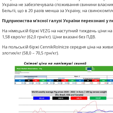
Україна не забезпечувала споживання свинини власним
Бельгії, що в 20 разів менша за Україну, на свинокомпл
Підприємства мʼясної галузі України переконані у п
На німецькій біржі VEZG на наступний тиждень ціни на н
1,58 євро/кг (62,0 грн/кг). Ціни вказані без ПДВ.
На польській біржі CennikRolnicze середня ціна на живих 
злотих/кг (58,0 – 70,5 грн/кг).