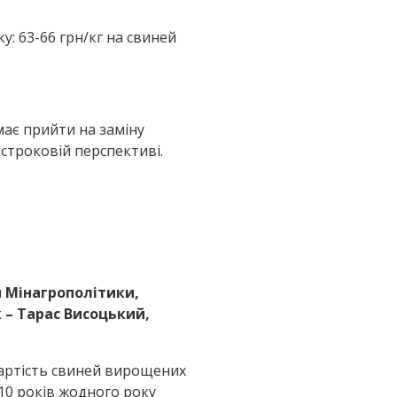
у: 63-66 грн/кг на свиней
має прийти на заміну
строковій перспективі.
ри Мінагрополітики,
к – Тарас Висоцький,
вартість свиней вирощених
 10 років жодного року