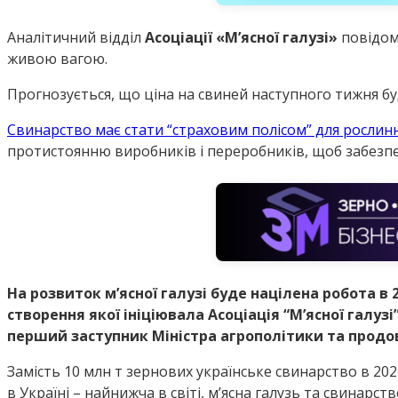
Аналітичний відділ
Асоціації «М’ясної галузі»
повідоми
живою вагою.
Прогнозується, що ціна на свиней наступного тижня буде
Свинарство має стати “страховим полісом” для росли
протистоянню виробників і переробників, щоб забезпе
На розвиток мʼясної галузі буде націлена робота в 2
створення якої ініціювала Асоціація “Мʼясної галузі
перший заступник Міністра агрополітики та продо
Замість 10 млн т зернових українське свинарство в 20
в Україні – найнижча в світі, мʼясна галузь та свинар