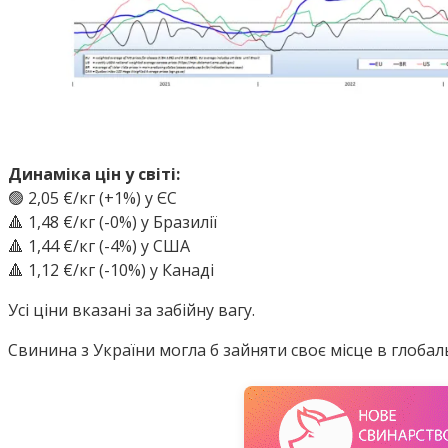
Динаміка цін у світі:
🟢 2,05 €/кг (+1%) у ЄС
🔺 1,48 €/кг (-0%) у Бразилії
🔺 1,44 €/кг (-4%) у США
🔺 1,12 €/кг (-10%) у Канаді
Усі ціни вказані за забійну вагу.
Свинина з України могла б зайняти своє місце в глобал