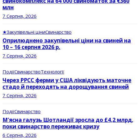
свинокомплекс на 64 000 свиноматок за €360
млн
7 Серпня, 2026
★
Закупівельні ціни
Свинарство
Оприлюднено закупівельні ціни на свиней на
10 – 16 серпня 2026 р.
7 Серпня, 2026
Події
Свинарство
Технології
Через РРСС ферми у США ліквідують маточне
стадо й переходять на дорощування свиней
7 Серпня, 2026
Події
Свинарство
М’ясна галузь Шотландії зросла до £4,2 млрд,
поки свинарство переживає кризу
6 Серпня, 2026