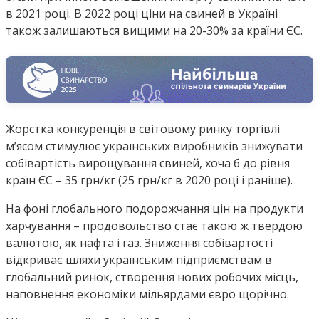
в 2021 році. В 2022 році ціни на свиней в Україні
також залишаються вищими на 20-30% за країни ЄС.
Жорстка конкуренція в світовому ринку торгівлі
мʼясом стимулює українських виробників знижувати
собівартість вирощування свиней, хоча б до рівня
країн ЄС – 35 грн/кг (25 грн/кг в 2020 році і раніше).
На фоні глобального подорожчання цін на продукти
харчування – продовольство стає такою ж твердою
валютою, як нафта і газ. Зниження собівартості
відкриває шляхи українським підприємствам в
глобальний ринок, створення нових робочих місць,
наповнення економіки мільярдами євро щорічно.