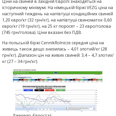
Ціни на свиней в Західній Європі знаходяться на
історичному мінімумі. На німецькій біржі VEZG ціна на
наступний тиждень на напівтуші кондиційних свиней
1,20 євро/кг (32 грн/кг), на напівтуші свиноматок 0,60
євро/кг (19 грн/кг), на 25 кг поросят – 23 євро/голова
(745 грн/голова). Ціни вказані без ПДВ.
На польській біржі CennikRolnicze середня ціна на
живець також дещо знизилась – 4,01 злотий/кг (28
грн/кг). Діапазон цін на живих свиней: 3,4 – 4,7 злотих/
кг (27 – 34 грн/кг).
Джерело: Євростат