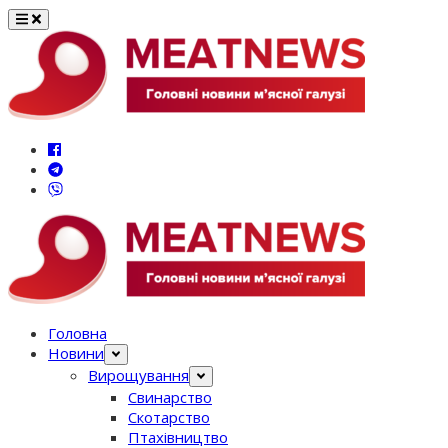
Перейти
до
вмісту
Головна
Новини
Вирощування
Свинарство
Скотарство
Птахівництво