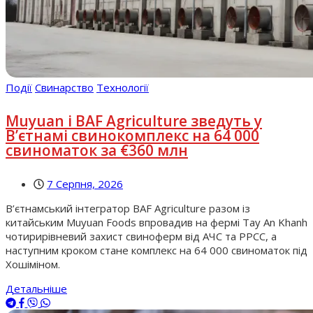
Події
Свинарство
Технології
Muyuan і BAF Agriculture зведуть у
В’єтнамі свинокомплекс на 64 000
свиноматок за €360 млн
7 Серпня, 2026
В’єтнамський інтегратор BAF Agriculture разом із
китайським Muyuan Foods впровадив на фермі Tay An Khanh
чотирирівневий захист свиноферм від АЧС та РРСС, а
наступним кроком стане комплекс на 64 000 свиноматок під
Хошіміном.
Детальніше