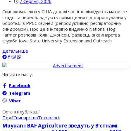
7 Серпня, 2026
Свинокомплекси у США дедалі частіше ліквідують маточне
стадо та переобладнують приміщення під дорощування у
боротьбі з РРСС свиней (репродуктивно-респіраторним
синдромом). Про це в інтерв’ю виданню National Hog
Farmer розповів Колін Джонсон, фахівець зі свинарства
служби Iowa State University Extension and Outreach.
Детальніше
Читайте нас у:
Facebook
Telegram
Viber
Останні публікації
Події
Свинарство
Технології
Muyuan і BAF Agriculture зведуть у В’єтнамі