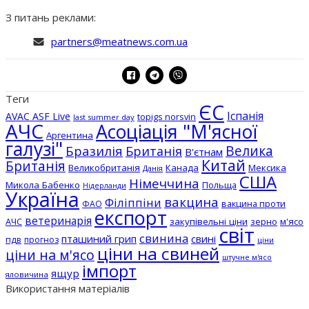
З питань реклами:
partners@meatnews.com.ua
Теги
ЄС
Іспанія
AVAC ASF Live
topigs norsvin
last summer day
АЧС
Асоціація "М'ясної
Аргентина
галузі"
Бразилія
Велика
Британія
В'єтнам
Китай
Британія
Великобританія
Канада
Мексика
Данія
США
Німеччина
Микола Бабенко
Польща
Нідерланди
Україна
вакцина
Філіппіни
вакцина проти
ФАО
експорт
ветеринарія
АЧС
закупівельні ціни
зерно
м'ясо
світ
свинина
пташиний грип
свині
пдв
прогноз
ціни
ціни на свиней
ціни на м'ясо
штучне м'ясо
імпорт
ящур
яловичина
Використання матеріалів