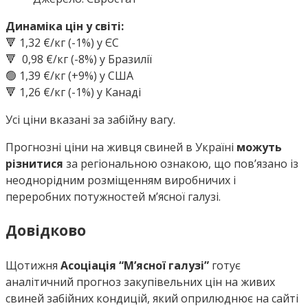
Динаміка цін у світі:
🔻 1,32 €/кг (-1%) у ЄС
🔻 0,98 €/кг (-8%) у Бразилії
🟢 1,39 €/кг (+9%) у США
🔻 1,26 €/кг (-1%) у Канаді
Усі ціни вказані за забійну вагу.
Прогнозні ціни на живця свиней в Україні
можуть
різнитися
за регіональною ознакою, що пов’язано із
неоднорідним розміщенням виробничих і
переробних потужностей м’ясної галузі.
Довідково
Щотижня
Асоціація “М’ясної галузі”
готує
аналітичний прогноз закупівельних цін на живих
свиней забійних кондицій, який оприлюднює на сайті