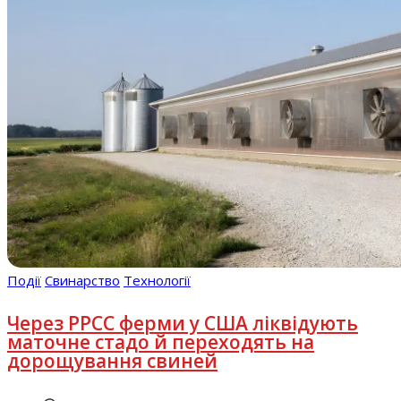
Події
Свинарство
Технології
Через РРСС ферми у США ліквідують
маточне стадо й переходять на
дорощування свиней