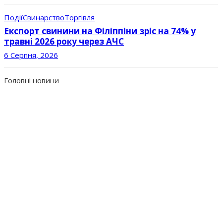
Події
Свинарство
Торгівля
Експорт свинини на Філіппіни зріс на 74% у
травні 2026 року через АЧС
6 Серпня, 2026
Головні новини