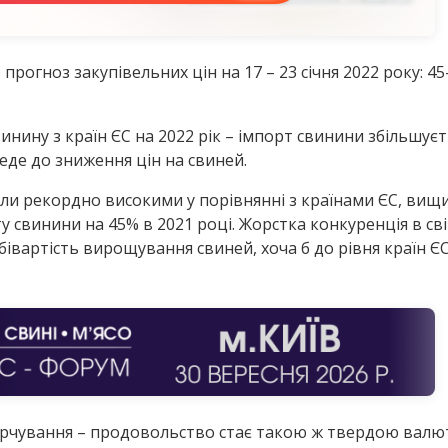
прогноз закупівельних цін на 17 – 23 січня 2022 року: 4
инину з країн ЄС на 2022 рік – імпорт свинини збільшуєть
еде до зниження цін на свиней.
ули рекордно високими у порівнянні з країнами ЄС, вищи
у свинини на 45% в 2021 році. Жорстка конкуренція в св
вартість вирощування свиней, хоча б до рівня країн ЄС –
рчування – продовольство стає такою ж твердою валюто