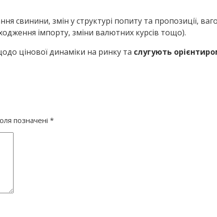
ня свинини, змін у структурі попиту та пропозиції, ваго
дходження імпорту, зміни валютних курсів тощо).
одо цінової динаміки на ринку та
слугують орієнтиро
поля позначені
*