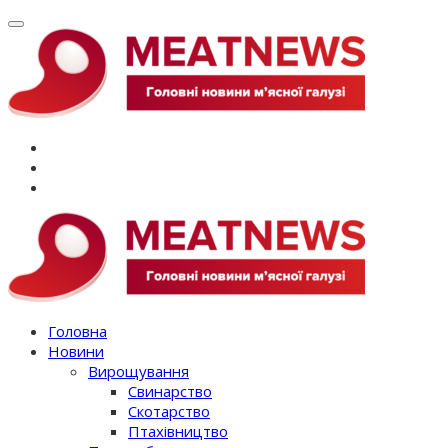
Перейти
до
вмісту
Головна
Новини
Вирощування
Свинарство
Скотарство
Птахівництво