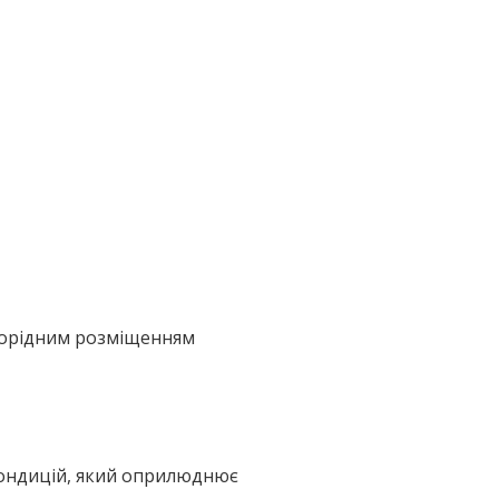
норідним розміщенням
кондицій, який оприлюднює