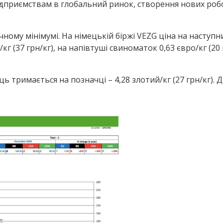
ідприємствам в глобальний ринок, створення нових роб
ичному мінімумі. На німецькій біржі VEZG ціна на наступ
г (37 грн/кг), на напівтуші свиноматок 0,63 євро/кг (20 г
ць тримається на позначці – 4,28 злотий/кг (27 грн/кг). 