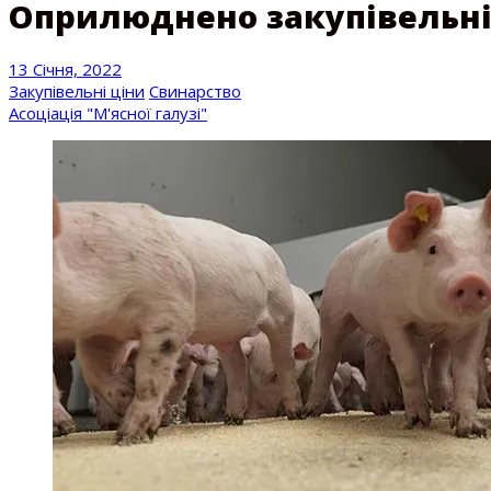
Оприлюднено закупівельні ц
13 Січня, 2022
Закупівельні ціни
Свинарство
Асоціація "М'ясної галузі"