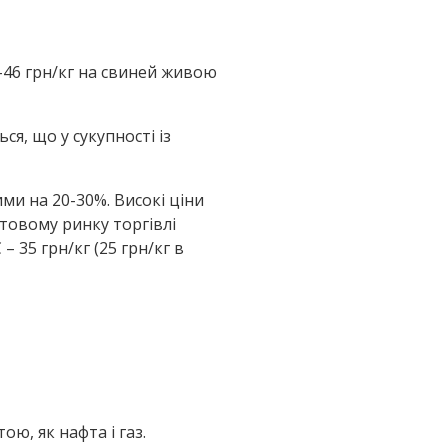
5-46 грн/кг на свиней живою
ся, що у сукупності із
ми на 20-30%. Високі ціни
ітовому ринку торгівлі
 35 грн/кг (25 грн/кг в
ю, як нафта і газ.