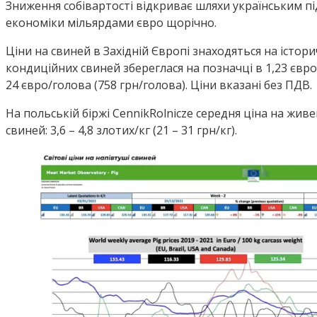
Зниження собівартості відкриває шляхи українським п
економіки мільярдами євро щорічно.
Ціни на свиней в Західній Європі знаходяться на істор
кондиційних свиней збереглася на позначці в 1,23 євро/к
24 євро/голова (758 грн/голова). Ціни вказані без ПДВ.
На польській біржі CennikRolnicze середня ціна на живе
свиней: 3,6 – 4,8 злотих/кг (21 – 31 грн/кг).