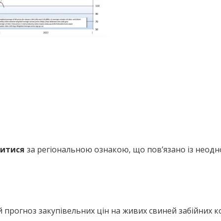
нитися
за регіональною ознакою, що пов’язано із неод
й прогноз закупівельних цін на живих свиней забійних 