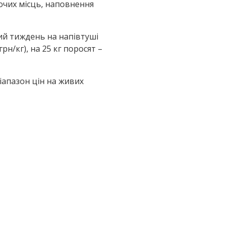
очих місць, наповнення
ний тиждень на напівтуші
рн/кг), на 25 кг поросят –
Діапазон цін на живих