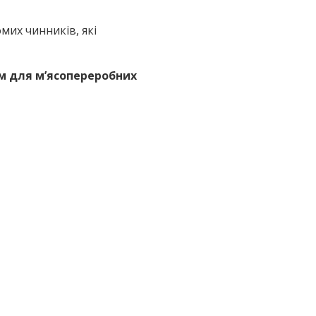
мих чинників, які
м для м’ясопереробних