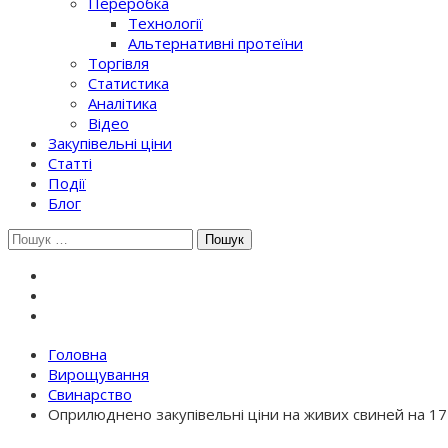
Переробка
Технології
Альтернативні протеїни
Торгівля
Статистика
Аналітика
Відео
Закупівельні ціни
Статті
Події
Блог
Шукати:
Головна
Вирощування
Свинарство
Оприлюднено закупівельні ціни на живих свиней на 17 