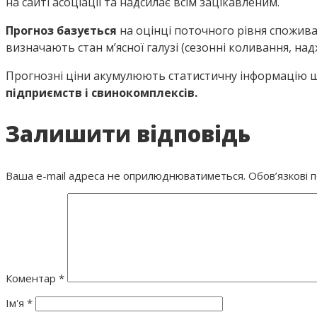
на сайті асоціації та надсилає всім зацікавленим.
Прогноз базується
на оцінці поточного рівня споживан
визначають стан м’ясної галузі (сезонні коливання, на
Прогнозні ціни акумулюють статистичну інформацію щ
підприємств і свинокомплексів.
Залишити відповідь
Ваша e-mail адреса не оприлюднюватиметься.
Обов’язкові 
Коментар
*
Ім'я
*