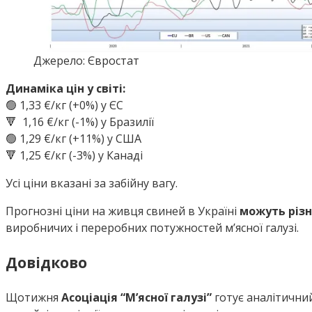
Джерело: Євростат
Динаміка цін у світі:
🟢 1,33 €/кг (+0%) у ЄС
🔻 1,16 €/кг (-1%) у Бразилії
🟢 1,29 €/кг (+11%) у США
🔻 1,25 €/кг (-3%) у Канаді
Усі ціни вказані за забійну вагу.
Прогнозні ціни на живця свиней в Україні
можуть різ
виробничих і переробних потужностей м’ясної галузі.
Довідково
Щотижня
Асоціація “М’ясної галузі”
готує аналітични