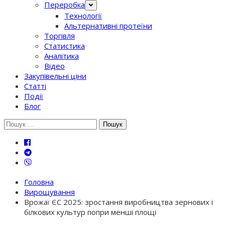
Переробка
Технології
Альтернативні протеїни
Торгівля
Статистика
Аналітика
Відео
Закупівельні ціни
Статті
Події
Блог
Шукати:
Головна
Вирощування
Врожаї ЄС 2025: зростання виробництва зернових і
білкових культур попри менші площі