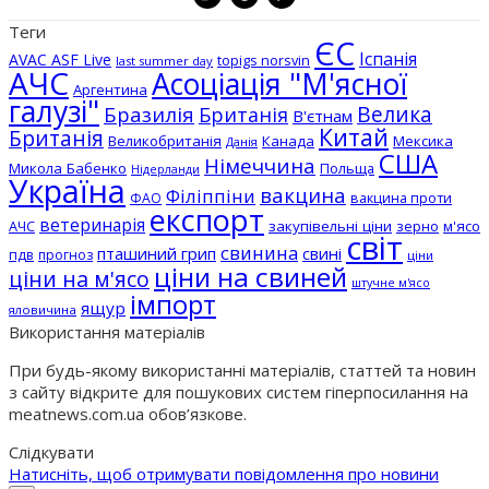
Теги
ЄС
Іспанія
AVAC ASF Live
topigs norsvin
last summer day
АЧС
Асоціація "М'ясної
Аргентина
галузі"
Бразилія
Велика
Британія
В'єтнам
Китай
Британія
Великобританія
Канада
Мексика
Данія
США
Німеччина
Микола Бабенко
Польща
Нідерланди
Україна
вакцина
Філіппіни
вакцина проти
ФАО
експорт
ветеринарія
АЧС
закупівельні ціни
зерно
м'ясо
світ
свинина
пташиний грип
свині
пдв
прогноз
ціни
ціни на свиней
ціни на м'ясо
штучне м'ясо
імпорт
ящур
яловичина
Використання матеріалів
При будь-якому використанні матеріалів, статтей та новин
з сайту відкрите для пошукових систем гіперпосилання на
meatnews.com.ua обов’язкове.
Слідкувати
Натисніть, щоб отримувати повідомлення про новини