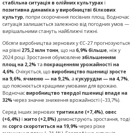
стабільна ситуація в олійних культурах
і
позитивна динаміка у виробництві білкових
культур
, попри скорочення посівних площ. Водночас
ситуація залишається залежною від погодних умов —
вирішальними стануть найближчі тижні.
Обсяги виробництва зернових у ЄС-27 прогнозуються
на рівні
275,2 млн тонн
, що на
6,9% більше
, ніж у
2024 році. Зростання обумовлене
збільшенням
площ на 2,2%
та
покращенням урожайності на
4,6%
. Очікується, що
виробництво пшениці зросте
на 9,6%
,
ячменю — на 9,2%
, а
кукурудзи — на 4,7%
,
що пояснюється кращими умовами для врожаю.
Водночас
виробництво твердої пшениці впаде на
32%
через значне зниження врожайності (–33,7%).
Серед інших зернових
тритикале (+7,4%)
,
овес
(+6,4%)
і
жито (+2,8%)
демонструють зростання, тоді
як
сорго скоротиться на 19,9%
через різке