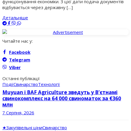
функціонування економіки. З цієї дати подача документів
відбувається через державну […]
Детальніше
Читайте нас у:
Facebook
Telegram
Viber
Останні публікації
Події
Свинарство
Технології
Muyuan і BAF Agriculture зведуть у В’єтнамі
свинокомплекс на 64 000 свиноматок за €360
млн
7 Серпня, 2026
★
Закупівельні ціни
Свинарство