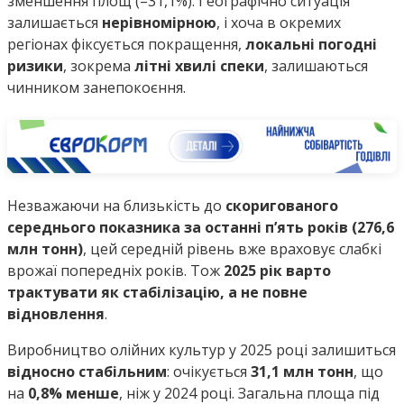
зменшення площ (–31,1%). Географічно ситуація
залишається
нерівномірною
, і хоча в окремих
регіонах фіксується покращення,
локальні погодні
ризики
, зокрема
літні хвилі спеки
, залишаються
чинником занепокоєння.
Незважаючи на близькість до
скоригованого
середнього показника за останні п’ять років (276,6
млн тонн)
, цей середній рівень вже враховує слабкі
врожаї попередніх років. Тож
2025 рік варто
трактувати як стабілізацію, а не повне
відновлення
.
Виробництво олійних культур у 2025 році залишиться
відносно стабільним
: очікується
31,1 млн тонн
, що
на
0,8% менше
, ніж у 2024 році. Загальна площа під