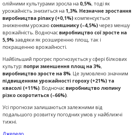
олійними культурами зросла на
0,5%
, тоді як
урожайність знизиться на
1,3%
.
Незначне зростання
виробництва ріпаку (+0,1%)
компенсується
зниженням урожаю
соняшнику (–4,5%)
через меншу
врожайність. Водночас
виробництво сої зросте на
5,9%
завдяки як розширенню площ, так і
покращенню врожайності.
Найбільший прогрес прогнозується у сфері білкових
культур:
попри зменшення площ на 3%
,
виробництво зросте на 8%
. Це зумовлено значним
підвищенням урожайності гороху (+21%) та
квасолі (+11%)
. Водночас
виробництво люпину
різко скоротиться (–66%)
.
Усі прогнози залишаються залежними від
подальшого розвитку погодних умов у найближчі
тижні.
Джерело