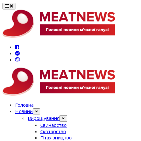
Перейти
до
вмісту
Головна
Новини
Вирощування
Свинарство
Скотарство
Птахівництво