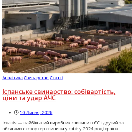
Аналітика
Свинарство
Статті
Іспанське свинарство: собівартість,
ціни та удар АЧС
10 Липня, 2026
Іспанія — найбільший виробник свинини в ЄС і другий за
обсягами експортер свинини у світі: у 2024 році країна