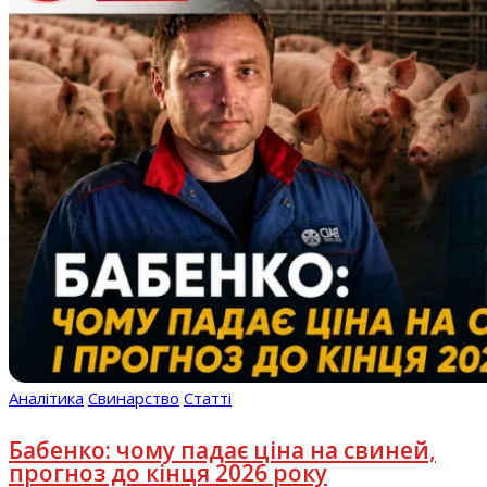
Аналітика
Свинарство
Статті
Бабенко: чому падає ціна на свиней,
прогноз до кінця 2026 року