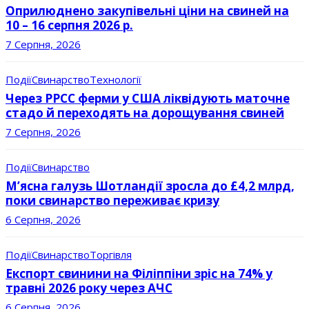
Оприлюднено закупівельні ціни на свиней на
10 – 16 серпня 2026 р.
7 Серпня, 2026
Події
Свинарство
Технології
Через РРСС ферми у США ліквідують маточне
стадо й переходять на дорощування свиней
7 Серпня, 2026
Події
Свинарство
М’ясна галузь Шотландії зросла до £4,2 млрд,
поки свинарство переживає кризу
6 Серпня, 2026
Події
Свинарство
Торгівля
Експорт свинини на Філіппіни зріс на 74% у
травні 2026 року через АЧС
6 Серпня, 2026