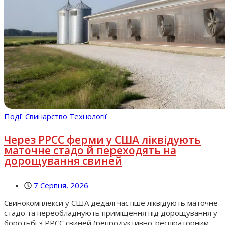
Події
Свинарство
Технології
Через РРСС ферми у США ліквідують
маточне стадо й переходять на
дорощування свиней
7 Серпня, 2026
Свинокомплекси у США дедалі частіше ліквідують маточне
стадо та переобладнують приміщення під дорощування у
боротьбі з РРСС свиней (репродуктивно-респіраторним