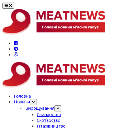
Перейти
до
вмісту
Головна
Новини
Вирощування
Свинарство
Скотарство
Птахівництво