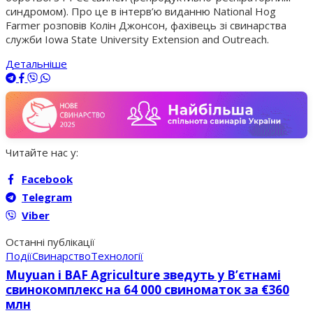
синдромом). Про це в інтерв’ю виданню National Hog
Farmer розповів Колін Джонсон, фахівець зі свинарства
служби Iowa State University Extension and Outreach.
Детальніше
Читайте нас у:
Facebook
Telegram
Viber
Останні публікації
Події
Свинарство
Технології
Muyuan і BAF Agriculture зведуть у В’єтнамі
свинокомплекс на 64 000 свиноматок за €360
млн