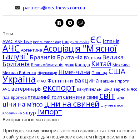
partners@meatnews.com.ua
Теги
ЄС
Іспанія
AVAC ASF Live
topigs norsvin
last summer day
АЧС
Асоціація "М'ясної
Аргентина
галузі"
Бразилія
Велика
Британія
В'єтнам
Китай
Британія
Великобританія
Канада
Мексика
Данія
США
Німеччина
Микола Бабенко
Польща
Нідерланди
Україна
вакцина
Філіппіни
вакцина проти
ФАО
експорт
ветеринарія
АЧС
закупівельні ціни
зерно
м'ясо
світ
свинина
пташиний грип
свині
пдв
прогноз
ціни
ціни на свиней
ціни на м'ясо
штучне м'ясо
імпорт
ящур
яловичина
Використання матеріалів
При будь-якому використанні матеріалів, статтей та новин
з сайту відкрите для пошукових систем гіперпосилання на