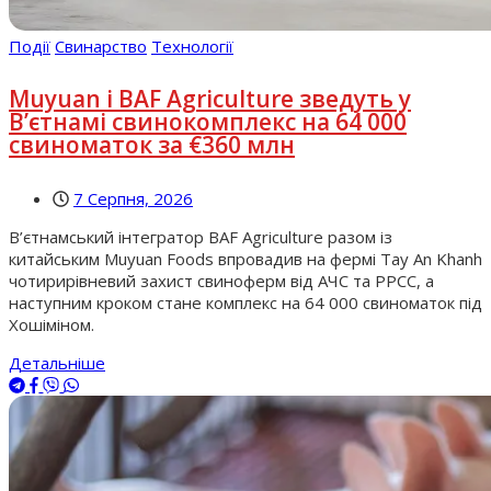
Події
Свинарство
Технології
Muyuan і BAF Agriculture зведуть у
В’єтнамі свинокомплекс на 64 000
свиноматок за €360 млн
7 Серпня, 2026
В’єтнамський інтегратор BAF Agriculture разом із
китайським Muyuan Foods впровадив на фермі Tay An Khanh
чотирирівневий захист свиноферм від АЧС та РРСС, а
наступним кроком стане комплекс на 64 000 свиноматок під
Хошіміном.
Детальніше