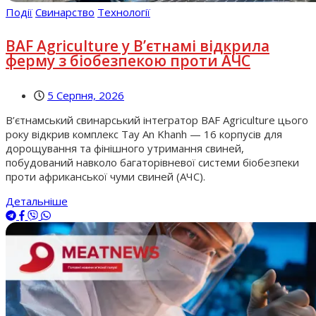
Події
Свинарство
Технології
BAF Agriculture у В’єтнамі відкрила
ферму з біобезпекою проти АЧС
5 Серпня, 2026
В’єтнамський свинарський інтегратор BAF Agriculture цього
року відкрив комплекс Tay An Khanh — 16 корпусів для
дорощування та фінішного утримання свиней,
побудований навколо багаторівневої системи біобезпеки
проти африканської чуми свиней (АЧС).
Детальніше