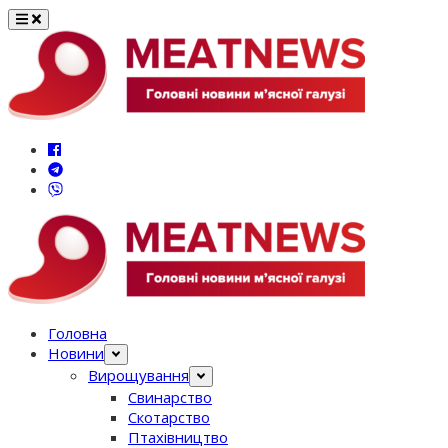
Перейти
до
вмісту
Головна
Новини
Вирощування
Свинарство
Скотарство
Птахівництво