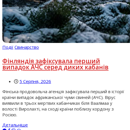
Події
Свинарство
Фінляндія зафіксувала перший
випадок АЧС серед диких кабанів
5 Серпня, 2026
Фінська продовольча агенція зафіксувала перший в історії
країни випадок африканської чуми свиней (АЧС). Вірус
виявили в трьох мертвих кабанчиках біля Ваалімаа у
волості Виролахті, на сході країни поблизу кордону з
Росією.
Детальніше