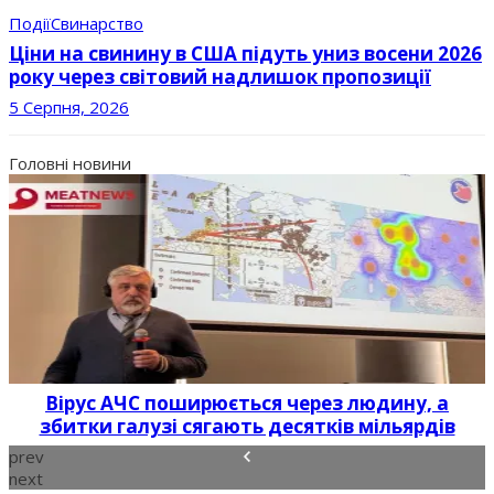
Події
Свинарство
Ціни на свинину в США підуть униз восени 2026
року через світовий надлишок пропозиції
5 Серпня, 2026
Головні новини
3
Вірус АЧС поширюється через людину, а
збитки галузі сягають десятків мільярдів
prev
next