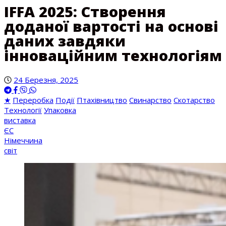
IFFA 2025: Створення
доданої вартості на основі
даних завдяки
інноваційним технологіям
24 Березня, 2025
★
Переробка
Події
Птахівництво
Свинарство
Скотарство
Технології
Упаковка
виставка
ЄС
Німеччина
світ