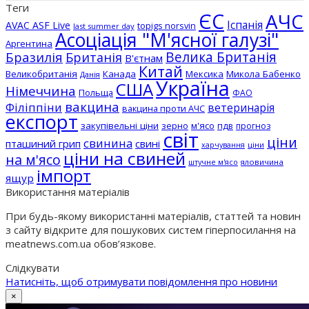
Теги
ЄС
АЧС
Іспанія
AVAC ASF Live
topigs norsvin
last summer day
Асоціація "М'ясної галузі"
Аргентина
Бразилія
Велика Британія
Британія
В'єтнам
Китай
Великобританія
Канада
Мексика
Микола Бабенко
Данія
Україна
США
Німеччина
Польща
ФАО
вакцина
Філіппіни
ветеринарія
вакцина проти АЧС
експорт
закупівельні ціни
зерно
м'ясо
пдв
прогноз
світ
ціни
свинина
пташиний грип
свині
ціни
харчування
ціни на свиней
на м'ясо
штучне м'ясо
яловичина
імпорт
ящур
Використання матеріалів
При будь-якому використанні матеріалів, статтей та новин
з сайту відкрите для пошукових систем гіперпосилання на
meatnews.com.ua обов’язкове.
Слідкувати
Натисніть, щоб отримувати повідомлення про новини
×