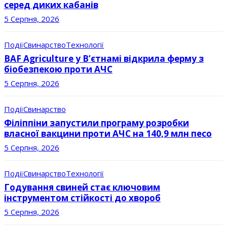
серед диких кабанів
5 Серпня, 2026
Події
Свинарство
Технології
BAF Agriculture у В’єтнамі відкрила ферму з
біобезпекою проти АЧС
5 Серпня, 2026
Події
Свинарство
Філіппіни запустили програму розробки
власної вакцини проти АЧС на 140,9 млн песо
5 Серпня, 2026
Події
Свинарство
Технології
Годування свиней стає ключовим
інструментом стійкості до хвороб
5 Серпня, 2026