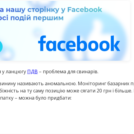
я у ланцюгу
ПДВ
– проблема для свинарів.
свинину називають аномальною. Моніторинг базарних пр
жність на ту саму позицію може сягати 20 грн і більше.
опатку – можна було придбати: