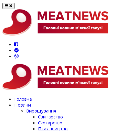
Перейти
до
вмісту
Головна
Новини
Вирощування
Свинарство
Скотарство
Птахівництво