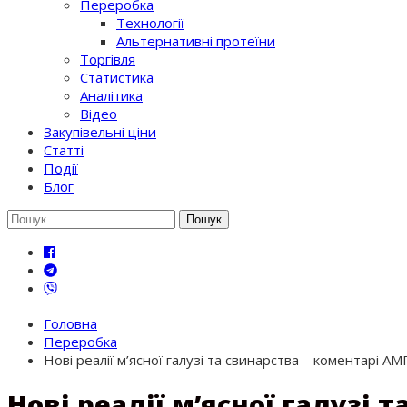
Переробка
Технології
Альтернативні протеїни
Торгівля
Статистика
Аналітика
Відео
Закупівельні ціни
Статті
Події
Блог
Шукати:
Головна
Переробка
Нові реалії м’ясної галузі та свинарства – коментарі АМ
Нові реалії м’ясної галузі 