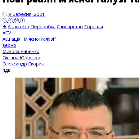
9 Вересня, 2021
★
Аналітика
Переробка
Свинарство
Торгівля
АСУ
Асціація "М'ясної галузі"
зерно
Микола Бабенко
Оксана Юрченко
Олександр Скорик
пдв