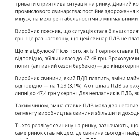
тривати сприятлива ситуація на ринку. Дивний к
промислового свинарства: постійне здороження ко
мінус», на межі рентабельності чи з мінімальними
Виробник пояснив, що ситуація стала більш сприя
грн. Ще раз наголошу, що цей свинар ПДВ не плат
Що ж відбулося? Після того, як із 1 серпня ставка 
відповідно, збільшилася до 47-48 грн. Враховуючи
попит (активний сезон барбекю) — до кінця серпн
Виробник свинини, який ПДВ платить, зміни майже 
відповідно — на 1,23 (3,1%). А от ціна з ПДВ за р
липні до 47,4 грн у серпні. Для неплатників ПДВ, я
Таким чином, зміна ставки ПДВ мала два негативн
сегменту виробництва свинини збільшити доходи
Ті, хто реалізує свинину на ринку, зазначають, щ
саме ринок став місцем, де свинина сьогодні найд