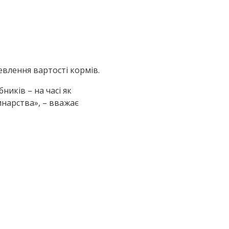
влення вартості кормів.
ників – на часі як
инарства», – вважає