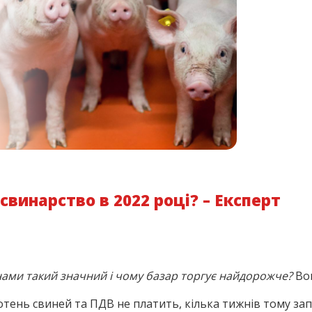
свинарство в 2022 році? – Експерт
нами такий значний і чому базар торгує найдорожче?
Вон
отень свиней та ПДВ не платить, кілька тижнів тому зап