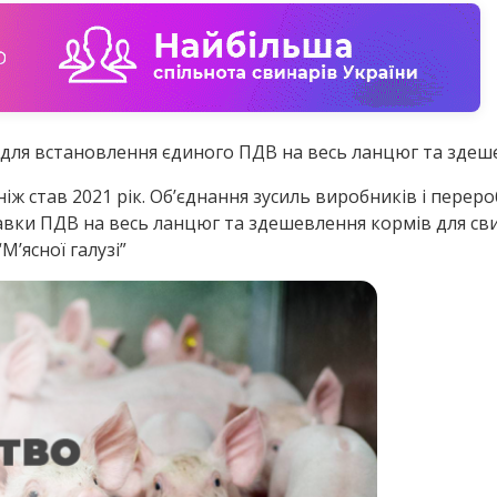
для встановлення єдиного ПДВ на весь ланцюг та здеше
іж став 2021 рік. Об’єднання зусиль виробників і перероб
тавки ПДВ на весь ланцюг та здешевлення кормів для св
М’ясної галузі”