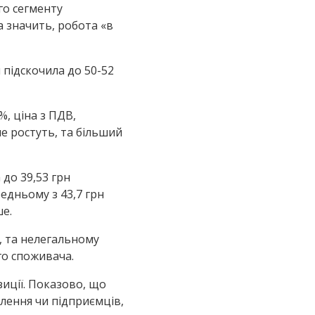
го сегменту
а значить, робота «в
 підскочила до 50-52
%, ціна з ПДВ,
ше ростуть, та більший
 до 39,53 грн
редньому з 43,7 грн
ше.
, та нелегальному
го споживача.
зиції. Показово, що
елення чи підприємців,