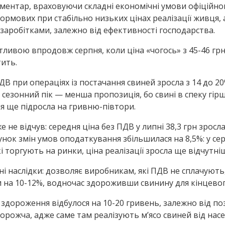
оментар, враховуючи складні економічні умови офіційно
рмових при стабільно низьких цінах реалізації живця, 
 заробітками, залежно від ефективності господарства.
тливою впродовж серпня, коли ціна «чогось» з 45-46 грн
ить.
ПДВ при операціях із постачання свиней зросла з 14 до 20
 сезонний пік — менша пропозиція, бо свині в спеку гір
я ще підросла на гривню-півтори.
не відчув: середня ціна без ПДВ у липні 38,3 грн зросла
ахунок змін умов оподаткування збільшилася на 8,5%: у се
кі торгують на ринки, ціна реалізації зросла ще відчутні
і наслідки: дозволяє виробникам, які ПДВ не сплачують
 на 10-12%, водночас здороживши свинину для кінцево
о здороження відбулося на 10-20 гривень, залежно від по
орожча, адже саме там реалізують м’ясо свиней від нас