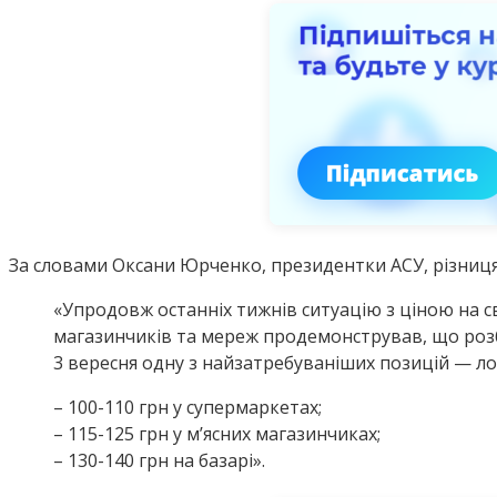
За словами Оксани Юрченко, президентки АСУ, різниц
«Упродовж останніх тижнів ситуацію з ціною на 
магазинчиків та мереж продемонстрував, що розбі
3 вересня одну з найзатребуваніших позицій — л
– 100-110 грн у супермаркетах;
– 115-125 грн у м’ясних магазинчиках;
– 130-140 грн на базарі».