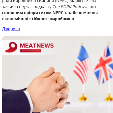
ради виробників свинини (NPPC) Марія С. Зієба
заявила під час подкасту
The PORK Podcast
, що
головним пріоритетом NPPC є забезпечення
економічної стійкості виробників
.
Джерело