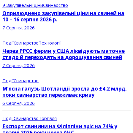
★
Закупівельні ціни
Свинарство
Оприлюднено закупівельні ціни на свиней на
10 – 16 серпня 2026 р.
7 Серпня, 2026
Події
Свинарство
Технології
Через РРСС ферми у США ліквідують маточне
стадо й переходять на дорощування свиней
7 Серпня, 2026
Події
Свинарство
М’ясна галузь Шотландії зросла до £4,2 млрд,
поки свинарство переживає кризу
6 Серпня, 2026
Події
Свинарство
Торгівля
Експорт свинини на Філіппіни зріс на 74% у
травні 2026 року через АЧС