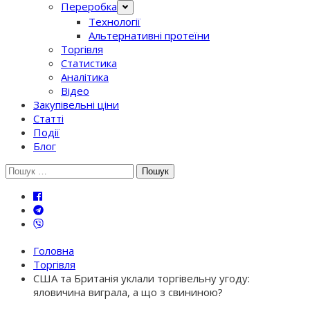
Переробка
Технології
Альтернативні протеїни
Торгівля
Статистика
Аналітика
Відео
Закупівельні ціни
Статті
Події
Блог
Шукати:
Головна
Торгівля
США та Британія уклали торгівельну угоду:
яловичина виграла, а що з свининою?