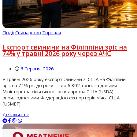
Події
Свинарство
Торгівля
Експорт свинини на Філіппіни зріс на
74% у травні 2026 року через АЧС
6 Серпня, 2026
У травні 2026 року експорт свинини зі США на Філіппіни
зріс на 74% рік до року — до 6 302 тонн, за даними
Міністерства сільського господарства США (USDA),
оприлюдненими Федерацією експортерів м’яса США
(USMEF).
Детальніше