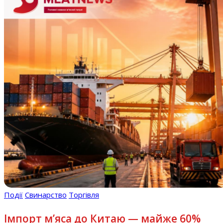
Події
Свинарство
Торгівля
Імпорт м’яса до Китаю — майже 60%