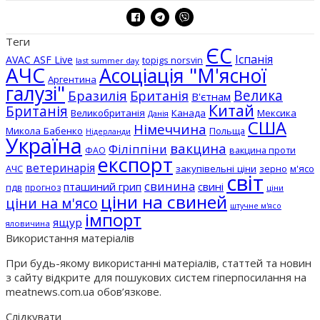
Теги
ЄС
Іспанія
AVAC ASF Live
topigs norsvin
last summer day
АЧС
Асоціація "М'ясної
Аргентина
галузі"
Бразилія
Велика
Британія
В'єтнам
Китай
Британія
Великобританія
Канада
Мексика
Данія
США
Німеччина
Микола Бабенко
Польща
Нідерланди
Україна
вакцина
Філіппіни
вакцина проти
ФАО
експорт
ветеринарія
АЧС
закупівельні ціни
зерно
м'ясо
світ
свинина
пташиний грип
свині
пдв
прогноз
ціни
ціни на свиней
ціни на м'ясо
штучне м'ясо
імпорт
ящур
яловичина
Використання матеріалів
При будь-якому використанні матеріалів, статтей та новин
з сайту відкрите для пошукових систем гіперпосилання на
meatnews.com.ua обов’язкове.
Слідкувати