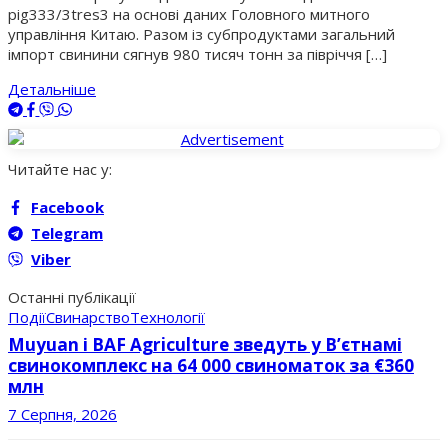
pig333/3tres3 на основі даних Головного митного
управління Китаю. Разом із субпродуктами загальний
імпорт свинини сягнув 980 тисяч тонн за півріччя […]
Детальніше
Читайте нас у:
Facebook
Telegram
Viber
Останні публікації
Події
Свинарство
Технології
Muyuan і BAF Agriculture зведуть у В’єтнамі
свинокомплекс на 64 000 свиноматок за €360
млн
7 Серпня, 2026