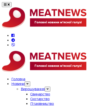
Перейти
до
вмісту
Головна
Новини
Вирощування
Свинарство
Скотарство
Птахівництво