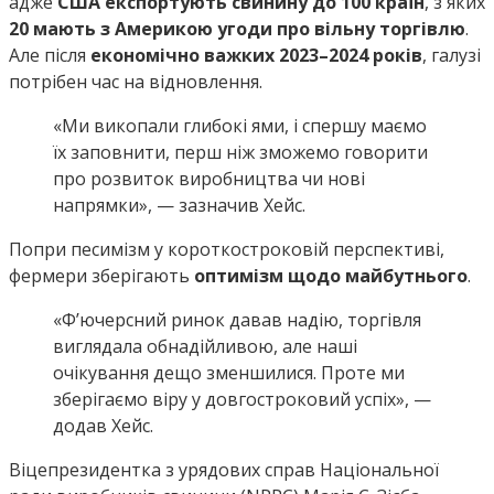
адже
США експортують свинину до 100 країн
, з яких
20 мають з Америкою угоди про вільну торгівлю
.
Але після
економічно важких 2023–2024 років
, галузі
потрібен час на відновлення.
«Ми викопали глибокі ями, і спершу маємо
їх заповнити, перш ніж зможемо говорити
про розвиток виробництва чи нові
напрямки», — зазначив Хейс.
Попри песимізм у короткостроковій перспективі,
фермери зберігають
оптимізм щодо майбутнього
.
«Ф’ючерсний ринок давав надію, торгівля
виглядала обнадійливою, але наші
очікування дещо зменшилися. Проте ми
зберігаємо віру у довгостроковий успіх», —
додав Хейс.
Віцепрезидентка з урядових справ Національної