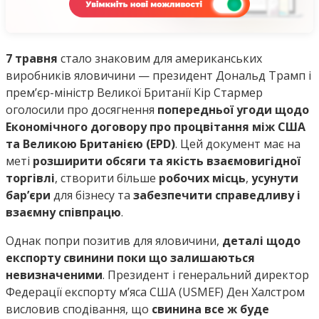
7 травня
стало знаковим для американських
виробників яловичини — президент Дональд Трамп і
прем’єр-міністр Великої Британії Кір Стармер
оголосили про досягнення
попередньої угоди щодо
Економічного договору про процвітання між США
та Великою Британією (EPD)
. Цей документ має на
меті
розширити обсяги та якість взаємовигідної
торгівлі
, створити більше
робочих місць
,
усунути
бар’єри
для бізнесу та
забезпечити справедливу і
взаємну співпрацю
.
Однак попри позитив для яловичини,
деталі щодо
експорту свинини поки що залишаються
невизначеними
. Президент і генеральний директор
Федерації експорту м’яса США (USMEF) Ден Халстром
висловив сподівання, що
свинина все ж буде