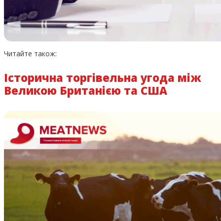
Читайте також:
Історична торгівельна угода між
Великою Британією та США