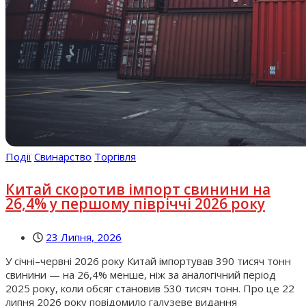
Події
Свинарство
Торгівля
Китай скоротив імпорт свинини на
26,4% у першому півріччі 2026 року
23 Липня, 2026
У січні–червні 2026 року Китай імпортував 390 тисяч тонн
свинини — на 26,4% менше, ніж за аналогічний період
2025 року, коли обсяг становив 530 тисяч тонн. Про це 22
липня 2026 року повідомило галузеве видання