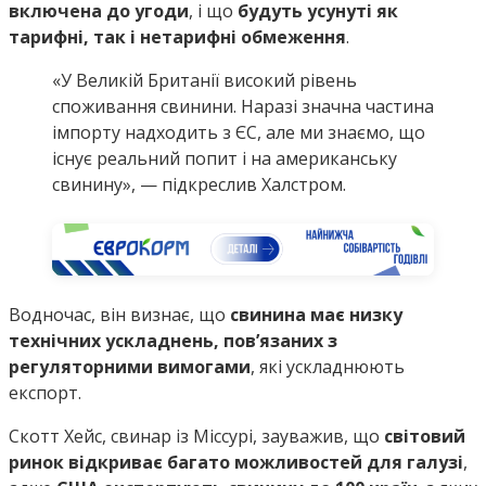
включена до угоди
, і що
будуть усунуті як
тарифні, так і нетарифні обмеження
.
«У Великій Британії високий рівень
споживання свинини. Наразі значна частина
імпорту надходить з ЄС, але ми знаємо, що
існує реальний попит і на американську
свинину», — підкреслив Халстром.
Водночас, він визнає, що
свинина має низку
технічних ускладнень, пов’язаних з
регуляторними вимогами
, які ускладнюють
експорт.
Скотт Хейс, свинар із Міссурі, зауважив, що
світовий
ринок відкриває багато можливостей для галузі
,