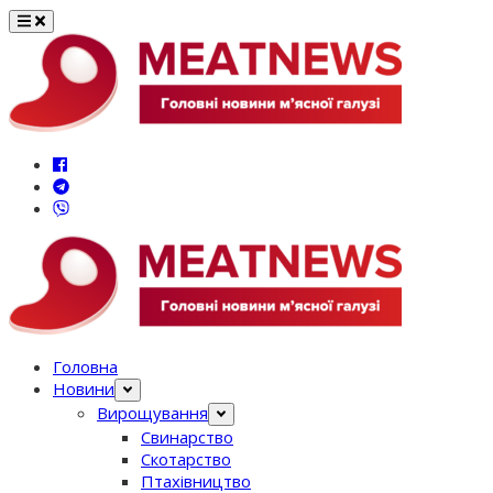
Перейти
до
вмісту
Головна
Новини
Вирощування
Свинарство
Скотарство
Птахівництво