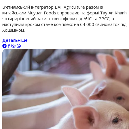
В’єтнамський інтегратор BAF Agriculture разом із
китайським Muyuan Foods впровадив на фермі Tay An Khanh
чотирирівневий захист свиноферм від АЧС та РРСС, а
наступним кроком стане комплекс на 64 000 свиноматок під
Хошіміном.
Детальніше