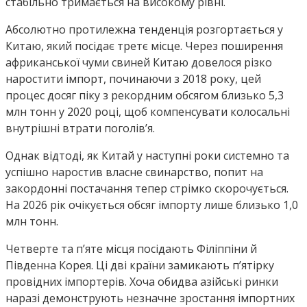
стабільно тримається на високому рівні.
Абсолютно протилежна тенденція розгортається у
Китаю, який посідає третє місце. Через поширення
африканської чуми свиней Китаю довелося різко
наростити імпорт, починаючи з 2018 року, цей
процес досяг піку з рекордним обсягом близько 5,3
млн тонн у 2020 році, щоб компенсувати колосальні
внутрішні втрати поголів’я.
Однак відтоді, як Китай у наступні роки системно та
успішно наростив власне свинарство, попит на
закордонні постачання тепер стрімко скорочується.
На 2026 рік очікується обсяг імпорту лише близько 1,0
млн тонн.
Четверте та п’яте місця посідають Філіппіни й
Південна Корея. Ці дві країни замикають п’ятірку
провідних імпортерів. Хоча обидва азійські ринки
наразі демонструють незначне зростання імпортних