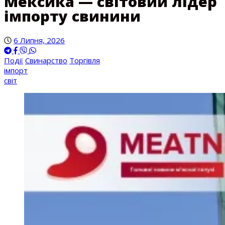
Мексика — світовий лідер
імпорту свинини
6 Липня, 2026
Події
Свинарство
Торгівля
імпорт
світ