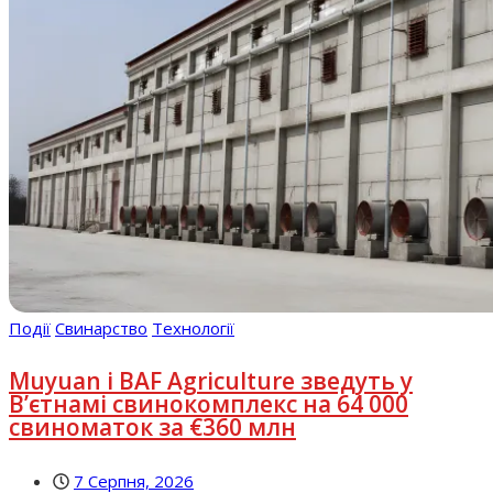
Події
Свинарство
Технології
Muyuan і BAF Agriculture зведуть у
В’єтнамі свинокомплекс на 64 000
свиноматок за €360 млн
7 Серпня, 2026