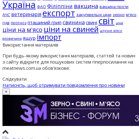
Україна
вакцина
Філіппіни
вакцина проти
ФАО
експорт
ветеринарія
АЧС
закупівельні ціни
зерно
м'ясо
світ
свинина
пташиний грип
свині
пдв
прогноз
ціни
ціни на свиней
ціни на м'ясо
штучне м'ясо
імпорт
ящур
яловичина
Використання матеріалів
При будь-якому використанні матеріалів, статтей та новин
з сайту відкрите для пошукових систем гіперпосилання на
meatnews.com.ua обов’язкове.
Слідкувати
Натисніть, щоб отримувати повідомлення про новини
×