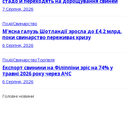
стадо й переходять на дорощування свиней
7 Серпня, 2026
Події
Свинарство
М’ясна галузь Шотландії зросла до £4,2 млрд,
поки свинарство переживає кризу
6 Серпня, 2026
Події
Свинарство
Торгівля
Експорт свинини на Філіппіни зріс на 74% у
травні 2026 року через АЧС
6 Серпня, 2026
Головні новини