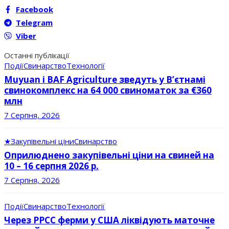
Facebook
Telegram
Viber
Останні публікації
Події
Свинарство
Технології
Muyuan і BAF Agriculture зведуть у В’єтнамі
свинокомплекс на 64 000 свиноматок за €360
млн
7 Серпня, 2026
★
Закупівельні ціни
Свинарство
Оприлюднено закупівельні ціни на свиней на
10 – 16 серпня 2026 р.
7 Серпня, 2026
Події
Свинарство
Технології
Через РРСС ферми у США ліквідують маточне