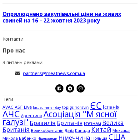
Оприлюднено закупівельні ціни на живих
свиней на 16 – 22 жовтня 2023 року
Контакти
Про нас
З питань реклами:
partners@meatnews.com.ua
Теги
ЄС
Іспанія
AVAC ASF Live
topigs norsvin
last summer day
АЧС
Асоціація "М'ясної
Аргентина
галузі"
Бразилія
Велика
Британія
В'єтнам
Китай
Британія
Великобританія
Канада
Мексика
Данія
США
Німеччина
Микола Бабенко
Польща
Нідерланди