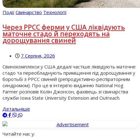
Події
Свинарство
Технології
Через РРСС ферми у США ліквідують
маточне стадо й переходять на
дорощування свиней
7 Серпня, 2026
Свинокомплекси у США дедалі частіше ліквідують маточне
стадо та переобладнують приміщення під дорощування у
боротьбі з РРСС свиней (репродуктивно-респіраторним
синдромом). Про це в інтерв’ю виданню National Hog
Farmer розповів Колін Джонсон, фахівець зі свинарства
служби Iowa State University Extension and Outreach.
Детальніше
Читайте нас у: