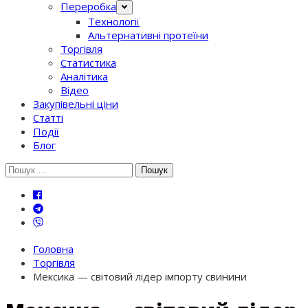
Переробка
Технології
Альтернативні протеїни
Торгівля
Статистика
Аналітика
Відео
Закупівельні ціни
Статті
Події
Блог
Шукати:
Головна
Торгівля
Мексика — світовий лідер імпорту свинини