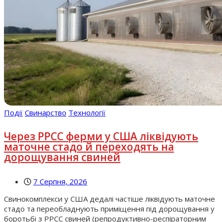
Події
Свинарство
Технології
Через РРСС ферми у США ліквідують
маточне стадо й переходять на
дорощування свиней
7 Серпня, 2026
Свинокомплекси у США дедалі частіше ліквідують маточне
стадо та переобладнують приміщення під дорощування у
боротьбі з РРСС свиней (репродуктивно-респіраторним