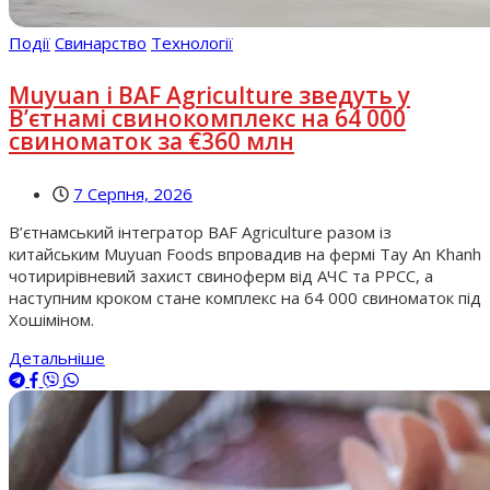
Події
Свинарство
Технології
Muyuan і BAF Agriculture зведуть у
В’єтнамі свинокомплекс на 64 000
свиноматок за €360 млн
7 Серпня, 2026
В’єтнамський інтегратор BAF Agriculture разом із
китайським Muyuan Foods впровадив на фермі Tay An Khanh
чотирирівневий захист свиноферм від АЧС та РРСС, а
наступним кроком стане комплекс на 64 000 свиноматок під
Хошіміном.
Детальніше