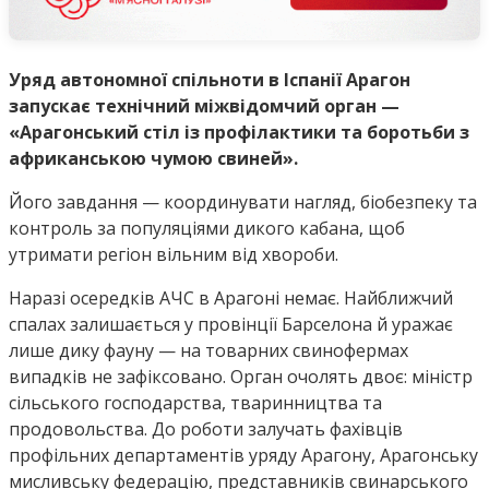
Уряд автономної спільноти
в Іспанії Арагон
запускає технічний міжвідомчий орган —
«Арагонський стіл із профілактики та боротьби з
африканською чумою свиней».
Його завдання — координувати нагляд, біобезпеку та
контроль за популяціями дикого кабана, щоб
утримати регіон вільним від хвороби.
Наразі осередків АЧС в Арагоні немає. Найближчий
спалах залишається у провінції Барселона й уражає
лише дику фауну — на товарних свинофермах
випадків не зафіксовано. Орган очолять двоє: міністр
сільського господарства, тваринництва та
продовольства. До роботи залучать фахівців
профільних департаментів уряду Арагону, Арагонську
мисливську федерацію, представників свинарського