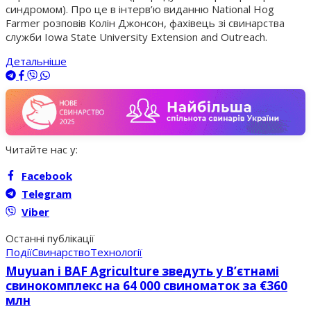
синдромом). Про це в інтерв’ю виданню National Hog
Farmer розповів Колін Джонсон, фахівець зі свинарства
служби Iowa State University Extension and Outreach.
Детальніше
Читайте нас у:
Facebook
Telegram
Viber
Останні публікації
Події
Свинарство
Технології
Muyuan і BAF Agriculture зведуть у В’єтнамі
свинокомплекс на 64 000 свиноматок за €360
млн