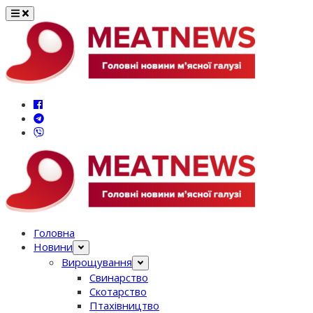
Перейти
до
вмісту
Головна
Новини
Вирощування
Свинарство
Скотарство
Птахівництво