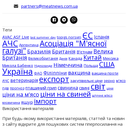
partners@meatnews.com.ua
Теги
ЄС
Іспанія
AVAC ASF Live
topigs norsvin
last summer day
АЧС
Асоціація "М'ясної
Аргентина
галузі"
Бразилія
Велика
Британія
В'єтнам
Китай
Британія
Великобританія
Канада
Мексика
Данія
США
Німеччина
Микола Бабенко
Польща
Нідерланди
Україна
вакцина
Філіппіни
вакцина проти
ФАО
експорт
ветеринарія
АЧС
закупівельні ціни
зерно
м'ясо
світ
свинина
пташиний грип
свині
пдв
прогноз
ціни
ціни на свиней
ціни на м'ясо
штучне м'ясо
імпорт
ящур
яловичина
Використання матеріалів
При будь-якому використанні матеріалів, статтей та новин
з сайту відкрите для пошукових систем гіперпосилання на