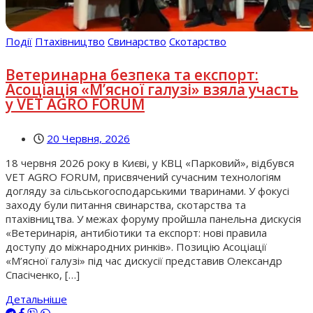
Події
Птахівництво
Свинарство
Скотарство
Ветеринарна безпека та експорт:
Асоціація «М’ясної галузі» взяла участь
у VET AGRO FORUM
20 Червня, 2026
18 червня 2026 року в Києві, у КВЦ «Парковий», відбувся
VET AGRO FORUM, присвячений сучасним технологіям
догляду за сільськогосподарськими тваринами. У фокусі
заходу були питання свинарства, скотарства та
птахівництва. У межах форуму пройшла панельна дискусія
«Ветеринарія, антибіотики та експорт: нові правила
доступу до міжнародних ринків». Позицію Асоціації
«М’ясної галузі» під час дискусії представив Олександр
Спасіченко, […]
Детальніше