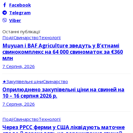
Facebook
Telegram
Viber
Останні публікації
Події
Свинарство
Технології
Muyuan і BAF Agriculture зведуть у В’єтнамі
свинокомплекс на 64 000 свиноматок за €360
млн
7 Серпня, 2026
★
Закупівельні ціни
Свинарство
Оприлюднено закупівельні ціни на свиней на
10 – 16 серпня 2026 р.
7 Серпня, 2026
Події
Свинарство
Технології
Через РРСС ферми у США ліквідують маточне