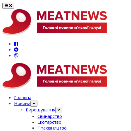
Перейти
до
вмісту
Головна
Новини
Вирощування
Свинарство
Скотарство
Птахівництво