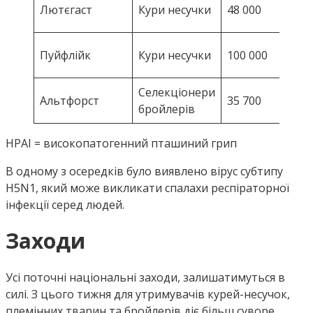
HP
Лютєгаст
Кури несучки
48 000
H5
HP
Пуйфлійк
Кури несучки
100 000
H5
Селекціонери
HP
Альтфорст
35 700
бройлерів
H5
HPAI = високопатогенний пташиний грип
В одному з осередків було виявлено вірус субтипу
H5N1, який може викликати спалахи респіраторної
інфекції серед людей.
Заходи
Усі поточні національні заходи, залишатимуться в
силі. З цього тижня для утримувачів курей-несучок,
племінних тварин та бройлерів діє більш суворе