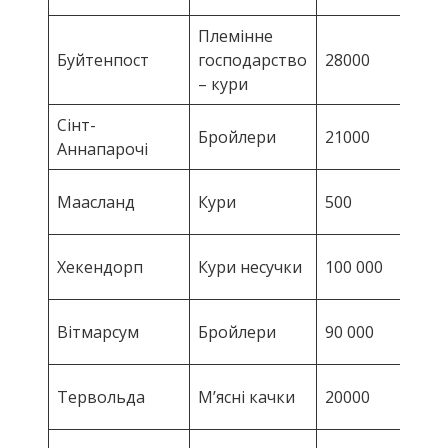
Племінне
HP
Буйтенпост
господарство
28000
H5
– кури
Сінт-
HP
Бройлери
21000
Аннапарочі
H5
HP
Маасланд
Кури
500
H5
HP
Хекендорп
Кури несучки
100 000
H5
HP
Вітмарсум
Бройлери
90 000
H5
HP
Тервольда
М’ясні качки
20000
H5