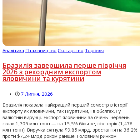
Аналітика
Птахівництво
Скотарство
Торгівля
Бразилія завершила перше півріччя
2026 з рекордним експортом
яловичини та курятини
7 Липня, 2026
Бразилія показала найкращий перший семестр в історії
експорту як яловичини, так і курятини, і в обсягах, і у
валютній виручці. Експорт яловичини за січень–червень
склав 1,705 млн тонн — на 15,5% більше, ніж торік (1,476
млн тонн). Виручка сягнула $9,85 млрд, зростання на 36,2%
проти $7,24 млрд роком раніше. Головним ринком