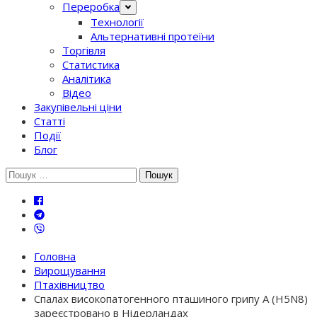
Переробка
Технології
Альтернативні протеїни
Торгівля
Статистика
Аналітика
Відео
Закупівельні ціни
Статті
Події
Блог
Шукати:
Головна
Вирощування
Птахівництво
Спалах високопатогенного пташиного грипу A (H5N8)
зареєстровано в Нідерландах