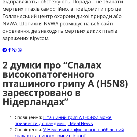
відправляють і обстежують. Порада – не збирати
мертвих птахів самостійно, а повідомити про це
Голландський центр охорони дикої природи або
NVWA. Щотижня NVWA розміщує на веб-сайті
оновлення, де знаходять мертвих диких птахів,
заражених вірусом.
2 думки про “
Спалах
високопатогенного
пташиного грипу A (H5N8)
зареєстровано в
Нідерландах
”
Сповіщення:
Пташиний грип A (H5N8) може
призвести до пандемії | MeatNews
Сповіщення:
У Німеччині зафіксовано найбільший
спалах пташиного грипу в історії