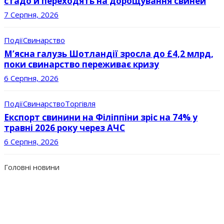
стадо й переходять на дорощування свиней
7 Серпня, 2026
Події
Свинарство
М’ясна галузь Шотландії зросла до £4,2 млрд,
поки свинарство переживає кризу
6 Серпня, 2026
Події
Свинарство
Торгівля
Експорт свинини на Філіппіни зріс на 74% у
травні 2026 року через АЧС
6 Серпня, 2026
Головні новини