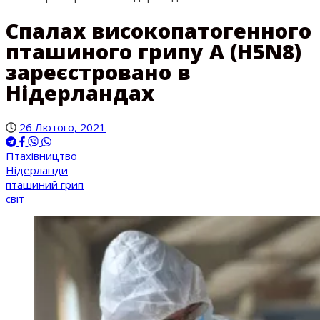
Спалах високопатогенного
пташиного грипу A (H5N8)
зареєстровано в
Нідерландах
26 Лютого, 2021
Птахівництво
Нідерланди
пташиний грип
світ