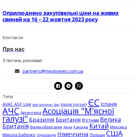
Оприлюднено закупівельні ціни на живих
свиней на 16 – 22 жовтня 2023 року
Контакти
Про нас
З питань реклами:
partners@meatnews.com.ua
Теги
ЄС
Іспанія
AVAC ASF Live
topigs norsvin
last summer day
АЧС
Асоціація "М'ясної
Аргентина
галузі"
Бразилія
Велика
Британія
В'єтнам
Китай
Британія
Великобританія
Канада
Мексика
Данія
США
Німеччина
Микола Бабенко
Польща
Нідерланди