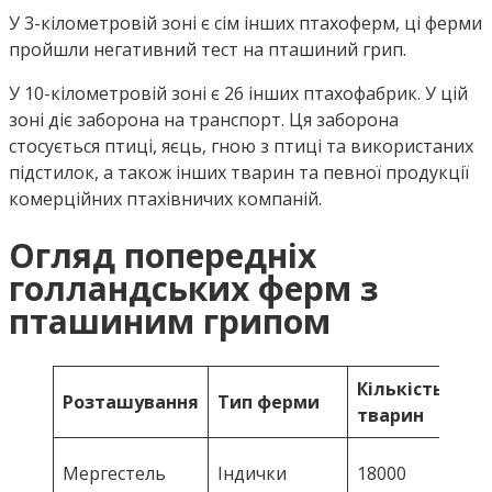
У 3-кілометровій зоні є сім інших птахоферм, ці ферми
пройшли негативний тест на пташиний грип.
У 10-кілометровій зоні є 26 інших птахофабрик. У цій
зоні діє заборона на транспорт. Ця заборона
стосується птиці, яєць, гною з птиці та використаних
підстилок, а також інших тварин та певної продукції
комерційних птахівничих компаній.
Огляд попередніх
голландських ферм з
пташиним грипом
Кількість
Розташування
Тип ферми
Ти
тварин
HP
Мергестель
Індички
18000
H5