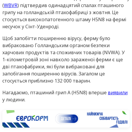
(
WBVR
) підтвердив одинадцятий спалах пташиного
грипу на голландській птахофабриці з жовтня. Це
стосується високопатогенного штаму H5N8 на фермі
несучок у Сінт-Уденроді.
Щоб запобігти поширенню вірусу, ферму було
вибраковано Голландським органом безпеки
харчових продуктів та споживчих товарів (NVWA). У
1-кілометровій зоні навколо зараженої ферми є ще
дві птахофабрики, які були вибраковані для
запобігання поширенню вірусів. Загалом це
стосується приблизно 132 000 тварин.
Нагадаємо, пташиний грип A (H5N8) вперше
виявили
у людини.