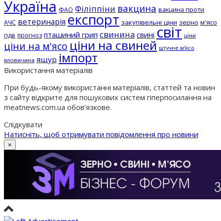
Україна
вакцина
Філіппіни
вакцина проти
ФАО
експорт
ветеринарія
АЧС
закупівельні ціни
зерно
м'ясо
світ
свинина
пташиний грип
свині
пдв
прогноз
ціни
ціни на свиней
ціни на м'ясо
штучне м'ясо
імпорт
ящур
яловичина
Використання матеріалів
При будь-якому використанні матеріалів, статтей та новин
з сайту відкрите для пошукових систем гіперпосилання на
meatnews.com.ua обов’язкове.
Слідкувати
Натисніть, щоб отримувати повідомлення про новини
×