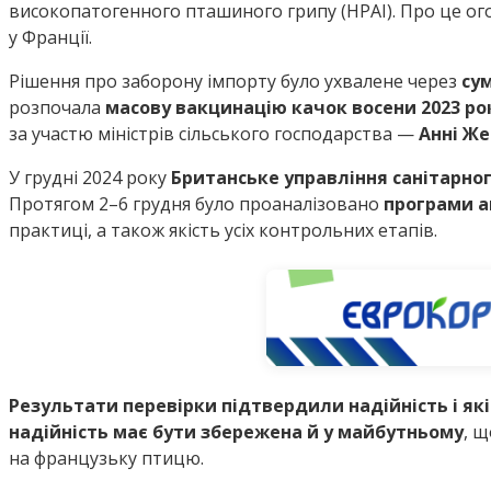
високопатогенного пташиного грипу (HPAI). Про це ого
у Франції.
Рішення про заборону імпорту було ухвалене через
су
розпочала
масову вакцинацію качок восени 2023 ро
за участю міністрів сільського господарства —
Анні Же
У грудні 2024 року
Британське управління санітарного
Протягом 2–6 грудня було проаналізовано
програми а
практиці, а також якість усіх контрольних етапів.
Результати перевірки підтвердили надійність і як
надійність має бути збережена й у майбутньому
, 
на французьку птицю.