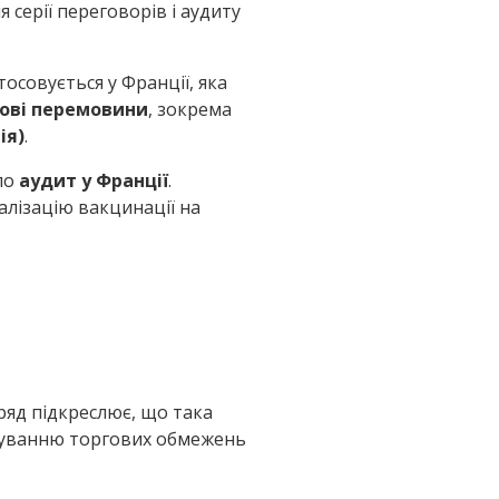
серії переговорів і аудиту
тосовується у Франції, яка
ові перемовини
, зокрема
ія)
.
ло
аудит у Франції
.
еалізацію вакцинації на
Уряд підкреслює, що така
касуванню торгових обмежень