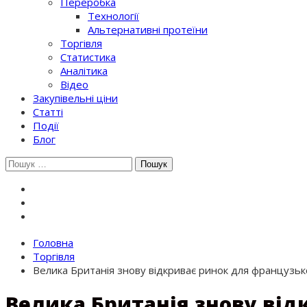
Переробка
Технології
Альтернативні протеїни
Торгівля
Статистика
Аналітика
Відео
Закупівельні ціни
Статті
Події
Блог
Шукати:
Головна
Торгівля
Велика Британія знову відкриває ринок для французьк
Велика Британія знову від