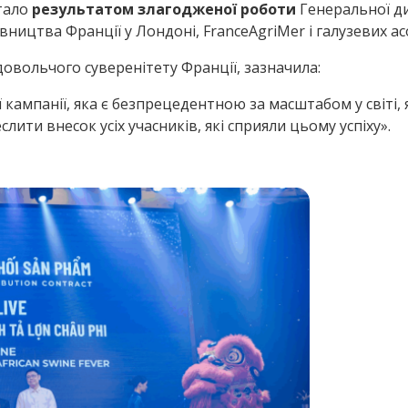
стало
результатом злагодженої роботи
Генеральної ди
вництва Франції у Лондоні, FranceAgriMer і галузевих ас
одовольчого суверенітету Франції, зазначила:
 кампанії, яка є безпрецедентною за масштабом у світі, 
лити внесок усіх учасників, які сприяли цьому успіху».