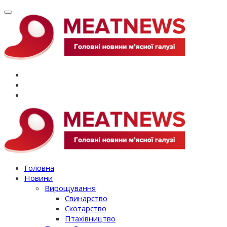
Перейти
до
вмісту
Головна
Новини
Вирощування
Свинарство
Скотарство
Птахівництво