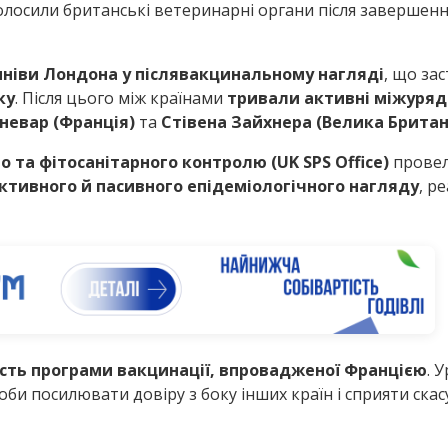
лосили британські ветеринарні органи після завершення 
мніви Лондона у післявакцинальному нагляді
, що зас
ку
. Після цього між країнами
тривали активні міжуряд
невар (Франція)
та
Стівена Зайхнера (Велика Британ
 та фітосанітарного контролю (UK SPS Office)
прове
ктивного й пасивного епідеміологічного нагляду
, р
ість програми вакцинації, впровадженої Францією
. 
щоби посилювати довіру з боку інших країн і сприяти с