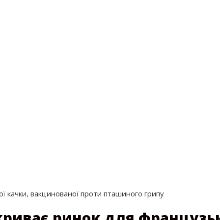
ої качки, вакцинованої проти пташиного грипу
криває ринок для французьк