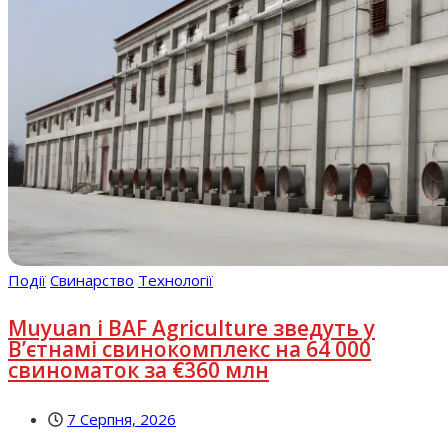
Події
Свинарство
Технології
Muyuan і BAF Agriculture зведуть у
В’єтнамі свинокомплекс на 64 000
свиноматок за €360 млн
7 Серпня, 2026