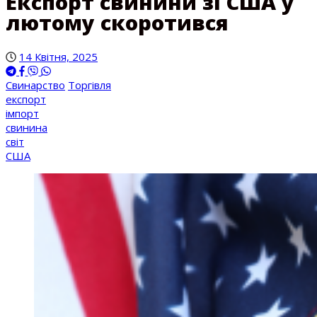
Експорт свинини зі США у
лютому скоротився
14 Квітня, 2025
Свинарство
Торгівля
експорт
імпорт
свинина
світ
США