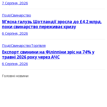
7 Серпня, 2026
Події
Свинарство
М’ясна галузь Шотландії зросла до £4,2 млрд,
поки свинарство переживає кризу
6 Серпня, 2026
Події
Свинарство
Торгівля
Експорт свинини на Філіппіни зріс на 74% у
травні 2026 року через АЧС
6 Серпня, 2026
Головні новини