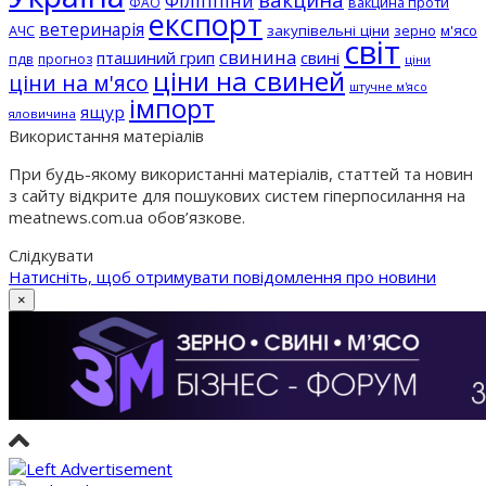
Філіппіни
вакцина проти
ФАО
експорт
ветеринарія
АЧС
закупівельні ціни
зерно
м'ясо
світ
свинина
пташиний грип
свині
пдв
прогноз
ціни
ціни на свиней
ціни на м'ясо
штучне м'ясо
імпорт
ящур
яловичина
Використання матеріалів
При будь-якому використанні матеріалів, статтей та новин
з сайту відкрите для пошукових систем гіперпосилання на
meatnews.com.ua обов’язкове.
Слідкувати
Натисніть, щоб отримувати повідомлення про новини
×