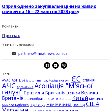
Оприлюднено закупівельні ціни на живих
свиней на 16 – 22 жовтня 2023 року
Контакти
Про нас
З питань реклами:
partners@meatnews.com.ua
Теги
ЄС
Іспанія
AVAC ASF Live
topigs norsvin
last summer day
АЧС
Асоціація "М'ясної
Аргентина
галузі"
Бразилія
Велика
Британія
В'єтнам
Китай
Британія
Великобританія
Канада
Мексика
Данія
США
Німеччина
Микола Бабенко
Польща
Нідерланди
Україна
вакцина