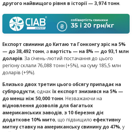
другого найвищого рівня в історії — 3,974 тонн
.
Експорт свинини до Китаю та Гонконгу зріс на 5%
— до 38,492 тонн
, а
вартість — на 8% — до 93,1 млн
доларів
. За січень-лютий постачання до цього
регіону склали 76,088 тонн (+5%), на суму 185,5 млн
доларів (+9%).
Близько двох третин цього обсягу припадає на
субпродукти
, однак
їх експорт знизився на 5% —
до менш ніж 50,000 тонн
. Незважаючи на
відновлення дозволів для багатьох
американських заводів
,
з 10 березня діє
додаткове 10% мито
, що підвищило
ефективну
митну ставку на американську свинину до 47%
, у