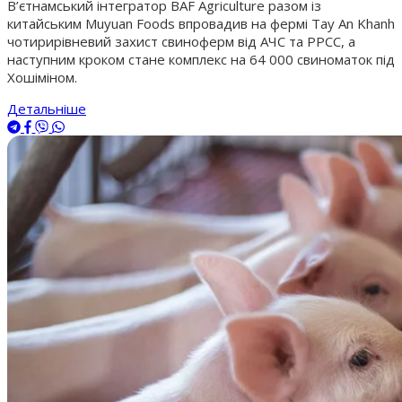
В’єтнамський інтегратор BAF Agriculture разом із
китайським Muyuan Foods впровадив на фермі Tay An Khanh
чотирирівневий захист свиноферм від АЧС та РРСС, а
наступним кроком стане комплекс на 64 000 свиноматок під
Хошіміном.
Детальніше