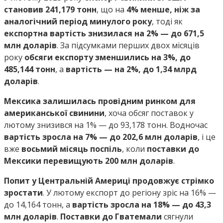
становив 241,179 тонн
, що на
4% менше, ніж за
аналогічний період минулого року
, тоді як
експортна вартість знизилася на 2% — до 671,5
млн доларів
. За підсумками перших двох місяців
року
обсяги експорту зменшились на 3%, до
485,144 тонн
, а
вартість — на 2%, до 1,34 млрд
доларів
.
Мексика залишилась провідним ринком для
американської свинини
, хоча обсяг поставок у
лютому знизився на 1% — до 93,178 тонн. Водночас
вартість зросла на 7% — до 202,6 млн доларів
, і це
вже
восьмий місяць поспіль
, коли
поставки до
Мексики перевищують 200 млн доларів
.
Попит у Центральній Америці продовжує стрімко
зростати
. У лютому експорт до регіону зріс на 16% —
до 14,164 тонн, а
вартість зросла на 18% — до 43,3
млн доларів
.
Поставки до Гватемали
сягнули