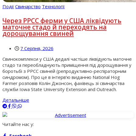
Події
Свинарство
Технології
Через РРСС ферми у США ліквідують
маточне стадо й переходять на
дорощування свиней
7 Серпня, 2026
Свинокомплекси у США дедалі частіше ліквідують маточне
стадо та переобладнують приміщення під дорощування у
боротьбі з РРСС свиней (репродуктивно-респіраторним
синдромом). Про це в інтерв’ю виданню National Hog
Farmer розповів Колін Джонсон, фахівець зі свинарства
служби Iowa State University Extension and Outreach.
Детальніше
Читайте нас у:
Facebook