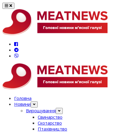
Перейти
до
вмісту
Головна
Новини
Вирощування
Свинарство
Скотарство
Птахівництво