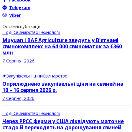
Telegram
Viber
Останні публікації
Події
Свинарство
Технології
Muyuan і BAF Agriculture зведуть у В’єтнамі
свинокомплекс на 64 000 свиноматок за €360
млн
7 Серпня, 2026
★
Закупівельні ціни
Свинарство
Оприлюднено закупівельні ціни на свиней на
10 – 16 серпня 2026 р.
7 Серпня, 2026
Події
Свинарство
Технології
Через РРСС ферми у США ліквідують маточне
стадо й переходять на дорощування свиней