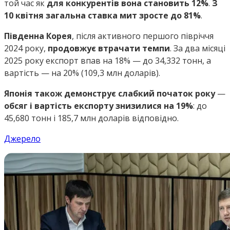
той час як
для конкурентів вона становить 12%
.
З
10 квітня загальна ставка мит зросте до 81%
.
Південна Корея
, після активного першого півріччя
2024 року,
продовжує втрачати темпи
. За два місяці
2025 року експорт впав на 18% — до 34,332 тонн, а
вартість — на 20% (109,3 млн доларів).
Японія також демонструє слабкий початок року
—
обсяг і вартість експорту знизилися на 19%
: до
45,680 тонн і 185,7 млн доларів відповідно.
Джерело