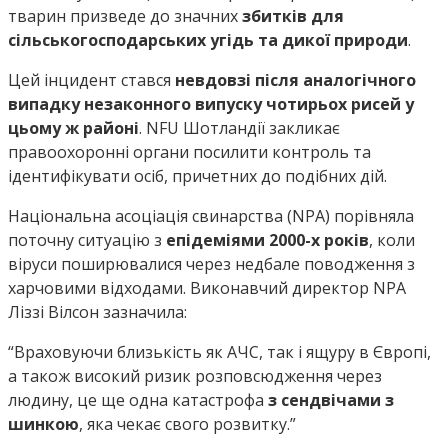
тварин призведе до значних
збитків для
сільськогосподарських угідь та дикої природи
.
Цей інцидент стався
невдовзі після аналогічного
випадку незаконного випуску чотирьох рисей у
цьому ж районі
. NFU Шотландії закликає
правоохоронні органи посилити контроль та
ідентифікувати осіб, причетних до подібних дій.
Національна асоціація свинарства (NPA) порівняла
поточну ситуацію з
епідеміями 2000-х років
, коли
віруси поширювалися через недбале поводження з
харчовими відходами. Виконавчий директор NPA
Ліззі Вілсон зазначила:
“Враховуючи близькість як АЧС, так і ящуру в Європі,
а також високий ризик розповсюдження через
людину, це ще одна катастрофа
з сендвічами з
шинкою
, яка чекає свого розвитку.”