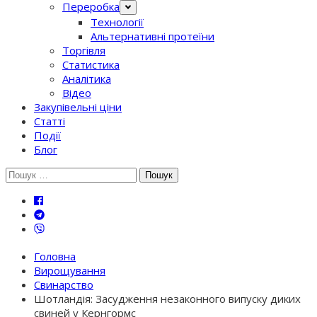
Переробка
Технології
Альтернативні протеїни
Торгівля
Статистика
Аналітика
Відео
Закупівельні ціни
Статті
Події
Блог
Шукати:
Головна
Вирощування
Свинарство
Шотландія: Засудження незаконного випуску диких
свиней у Кернгормс