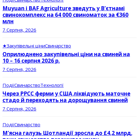
Muyuan і BAF Agriculture зведуть у В’єтнамі
свинокомплекс на 64 000 свиноматок за €360
млн
7 Серпня, 2026
★
Закупівельні ціни
Свинарство
Оприлюднено закупівельні ціни на свиней на
10 – 16 серпня 2026 р.
7 Серпня, 2026
Події
Свинарство
Технології
Через РРСС ферми у США ліквідують маточне
стадо й переходять на дорощування свиней
7 Серпня, 2026
Події
Свинарство
М’ясна галузь Шотландії зросла до £4,2 млрд,