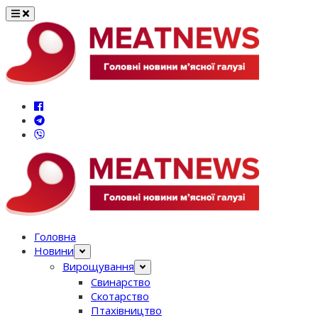
Перейти
до
вмісту
Головна
Новини
Вирощування
Свинарство
Скотарство
Птахівництво