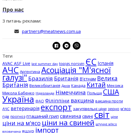
Про нас
З питань реклами:
partners@meatnews.com.ua
Теги
ЄС
Іспанія
AVAC ASF Live
topigs norsvin
last summer day
АЧС
Асоціація "М'ясної
Аргентина
галузі"
Бразилія
Велика
Британія
В'єтнам
Китай
Британія
Великобританія
Канада
Мексика
Данія
США
Німеччина
Микола Бабенко
Польща
Нідерланди
Україна
вакцина
Філіппіни
вакцина проти
ФАО
експорт
ветеринарія
АЧС
закупівельні ціни
зерно
м'ясо
світ
свинина
пташиний грип
свині
пдв
прогноз
ціни
ціни на свиней
ціни на м'ясо
штучне м'ясо
імпорт
ящур
яловичина