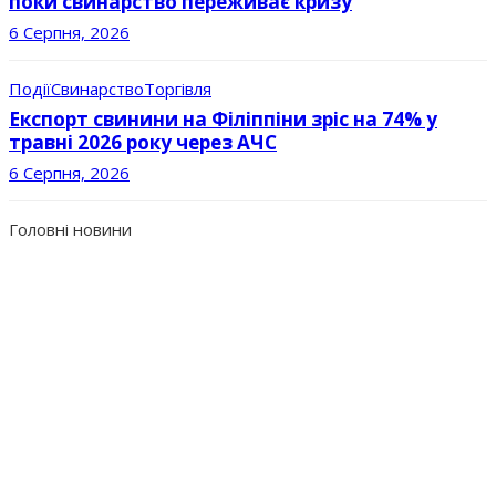
поки свинарство переживає кризу
6 Серпня, 2026
Події
Свинарство
Торгівля
Експорт свинини на Філіппіни зріс на 74% у
травні 2026 року через АЧС
6 Серпня, 2026
Головні новини