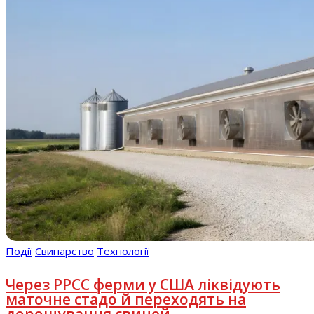
Події
Свинарство
Технології
Через РРСС ферми у США ліквідують
маточне стадо й переходять на
дорощування свиней