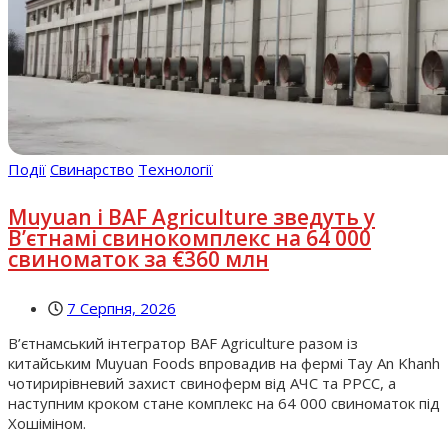
Події
Свинарство
Технології
Muyuan і BAF Agriculture зведуть у
В’єтнамі свинокомплекс на 64 000
свиноматок за €360 млн
7 Серпня, 2026
В’єтнамський інтегратор BAF Agriculture разом із
китайським Muyuan Foods впровадив на фермі Tay An Khanh
чотирирівневий захист свиноферм від АЧС та РРСС, а
наступним кроком стане комплекс на 64 000 свиноматок під
Хошіміном.