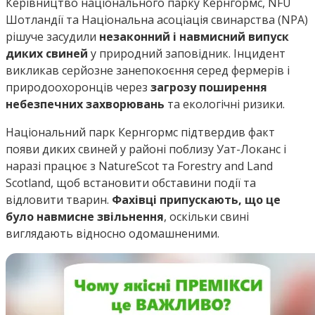
Керівництво національного парку Кернгормс, NFU
Шотландії та Національна асоціація свинарства (NPA)
рішуче засудили
незаконний і навмисний випуск
диких свиней
у природний заповідник. Інцидент
викликав серйозне занепокоєння серед фермерів і
природоохоронців через
загрозу поширення
небезпечних захворювань
та екологічні ризики.
Національний парк Кернгормс підтвердив факт
появи диких свиней у районі поблизу Уат-Локанс і
наразі працює з NatureScot та Forestry and Land
Scotland, щоб встановити обставини події та
відловити тварин.
Фахівці припускають, що це
було навмисне звільнення
, оскільки свині
виглядають відносно одомашненими.