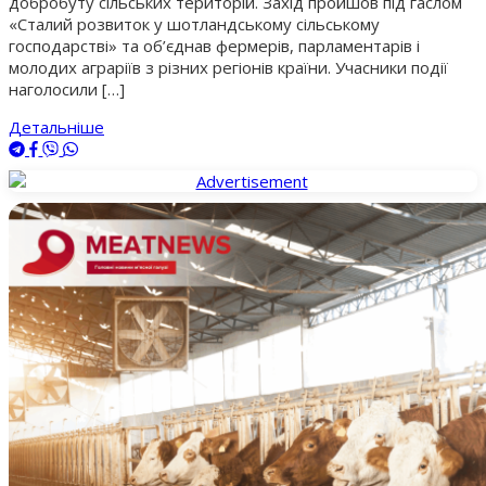
добробуту сільських територій. Захід пройшов під гаслом
«Сталий розвиток у шотландському сільському
господарстві» та об’єднав фермерів, парламентарів і
молодих аграріїв з різних регіонів країни. Учасники події
наголосили […]
Детальніше