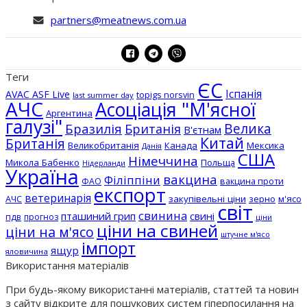
partners@meatnews.com.ua
Теги
ЄС
Іспанія
AVAC ASF Live
topigs norsvin
last summer day
АЧС
Асоціація "М'ясної
Аргентина
галузі"
Бразилія
Велика
Британія
В'єтнам
Китай
Британія
Великобританія
Канада
Мексика
Данія
США
Німеччина
Микола Бабенко
Польща
Нідерланди
Україна
вакцина
Філіппіни
вакцина проти
ФАО
експорт
ветеринарія
АЧС
закупівельні ціни
зерно
м'ясо
світ
свинина
пташиний грип
свині
пдв
прогноз
ціни
ціни на свиней
ціни на м'ясо
штучне м'ясо
імпорт
ящур
яловичина
Використання матеріалів
При будь-якому використанні матеріалів, статтей та новин
з сайту відкрите для пошукових систем гіперпосилання на