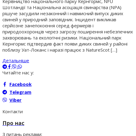
Керівництво національного парку Кернгормс, NFU
Шотландії та Національна асоціація свинарства (NPA)
рішуче засудили незаконний і навмисний випуск диких
свиней у природний заповідник. Інцидент викликав
серйозне занепокоєння серед фермерів і
природоохоронців через загрозу поширення небезпечних
захворювань та екологічні ризики. Національний парк
Кернгормс підтвердив факт появи диких свиней у районі
поблизу Уат-Локанс і наразі працює з NatureScot […]
Детальніше
Читайте нас у:
Facebook
Telegram
Viber
Контакти
Про нас
З питань реклами: