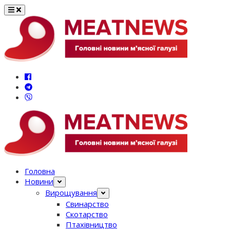
Перейти
до
вмісту
Головна
Новини
Вирощування
Свинарство
Скотарство
Птахівництво