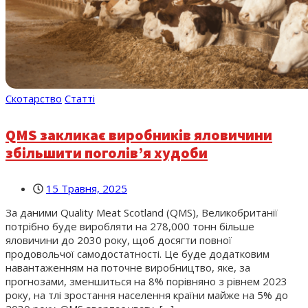
Скотарство
Статті
QMS закликає виробників яловичини
збільшити поголів’я худоби
15 Травня, 2025
За даними Quality Meat Scotland (QMS), Великобританії
потрібно буде виробляти на 278,000 тонн більше
яловичини до 2030 року, щоб досягти повної
продовольчої самодостатності. Це буде додатковим
навантаженням на поточне виробництво, яке, за
прогнозами, зменшиться на 8% порівняно з рівнем 2023
року, на тлі зростання населення країни майже на 5% до