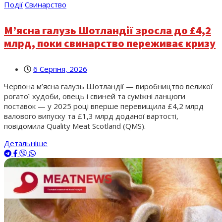
Події
Свинарство
М’ясна галузь Шотландії зросла до £4,2
млрд, поки свинарство переживає кризу
6 Серпня, 2026
Червона м’ясна галузь Шотландії — виробництво великої
рогатої худоби, овець і свиней та суміжні ланцюги
поставок — у 2025 році вперше перевищила £4,2 млрд
валового випуску та £1,3 млрд доданої вартості,
повідомила Quality Meat Scotland (QMS).
Детальніше