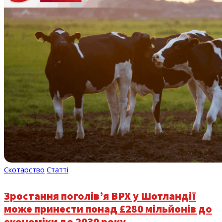
Скотарство
Статті
Зростання поголів’я ВРХ у Шотландії
може принести понад £280 мільйонів до
економіки до 2030 року