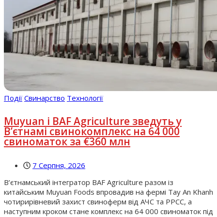
Події
Свинарство
Технології
Muyuan і BAF Agriculture зведуть у
В’єтнамі свинокомплекс на 64 000
свиноматок за €360 млн
7 Серпня, 2026
В’єтнамський інтегратор BAF Agriculture разом із
китайським Muyuan Foods впровадив на фермі Tay An Khanh
чотирирівневий захист свиноферм від АЧС та РРСС, а
наступним кроком стане комплекс на 64 000 свиноматок під