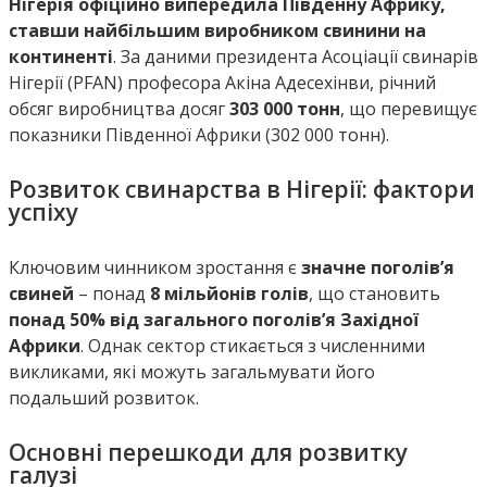
Нігерія офіційно випередила Південну Африку,
ставши найбільшим виробником свинини на
континенті
. За даними президента Асоціації свинарів
Нігерії (PFAN) професора Акіна Адесехінви, річний
обсяг виробництва досяг
303 000 тонн
, що перевищує
показники Південної Африки (302 000 тонн).
Розвиток свинарства в Нігерії: фактори
успіху
Ключовим чинником зростання є
значне поголів’я
свиней
– понад
8 мільйонів голів
, що становить
понад 50% від загального поголів’я Західної
Африки
. Однак сектор стикається з численними
викликами, які можуть загальмувати його
подальший розвиток.
Основні перешкоди для розвитку
галузі