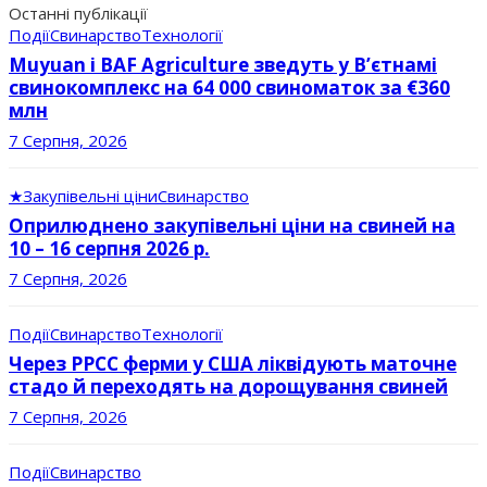
Останні публікації
Події
Свинарство
Технології
Muyuan і BAF Agriculture зведуть у В’єтнамі
свинокомплекс на 64 000 свиноматок за €360
млн
7 Серпня, 2026
★
Закупівельні ціни
Свинарство
Оприлюднено закупівельні ціни на свиней на
10 – 16 серпня 2026 р.
7 Серпня, 2026
Події
Свинарство
Технології
Через РРСС ферми у США ліквідують маточне
стадо й переходять на дорощування свиней
7 Серпня, 2026
Події
Свинарство