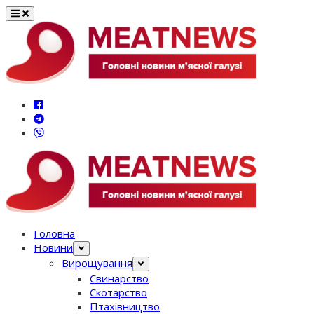
Перейти
до
вмісту
Головна
Новини
Вирощування
Свинарство
Скотарство
Птахівництво