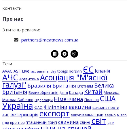
Контакти
Про нас
З питань реклами:
partners@meatnews.com.ua
Теги
ЄС
Іспанія
AVAC ASF Live
topigs norsvin
last summer day
АЧС
Асоціація "М'ясної
Аргентина
галузі"
Бразилія
Велика
Британія
В'єтнам
Китай
Британія
Великобританія
Канада
Мексика
Данія
США
Німеччина
Микола Бабенко
Польща
Нідерланди
Україна
вакцина
Філіппіни
вакцина проти
ФАО
експорт
ветеринарія
АЧС
закупівельні ціни
зерно
м'ясо
світ
свинина
пташиний грип
свині
пдв
прогноз
ціни
ціни на свиней
ціни на м'ясо