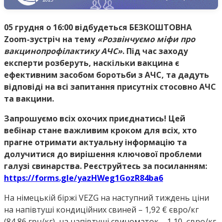
05 грудня о 16:00 відбудеться БЕЗКОШТОВНА
Zoom-зустріч на тему
«Розвінчуємо міфи про
вакцинопрофілактику АЧС»
. Під час заходу
експерти розберуть, наскільки вакцина є
ефективним засобом боротьби з АЧС, та дадуть
відповіді на всі запитання присутніх стосовно АЧС
та вакцини.
Запрошуємо всіх охочих приєднатись! Цей
вебінар стане важливим кроком для всіх, хто
прагне отримати актуальну інформацію та
долучитися до вирішення ключової проблеми
галузі свинарства. Реєструйтесь за посиланням:
https://forms.gle/yazHWeg1GozR84ba6
На німецькій біржі VEZG на наступний тиждень ціни
на напівтуші кондиційних свиней – 1,92 € євро/кг
(84,86 грн/кг), на напівтуші свиноматок – 1,10 євро/кг