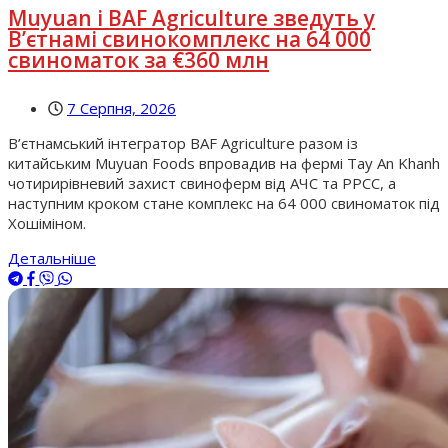
Muyuan і BAF Agriculture зведуть у
В’єтнамі свинокомплекс на 64 000
свиноматок за €360 млн
7 Серпня, 2026
В’єтнамський інтегратор BAF Agriculture разом із
китайським Muyuan Foods впровадив на фермі Tay An Khanh
чотирирівневий захист свиноферм від АЧС та РРСС, а
наступним кроком стане комплекс на 64 000 свиноматок під
Хошіміном.
Детальніше