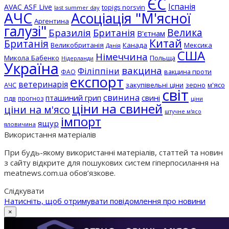
ЄС
Іспанія
AVAC ASF Live
topigs norsvin
last summer day
АЧС
Асоціація "М'ясної
Аргентина
галузі"
Бразилія
Велика
Британія
В'єтнам
Китай
Британія
Великобританія
Канада
Мексика
Данія
США
Німеччина
Микола Бабенко
Польща
Нідерланди
Україна
вакцина
Філіппіни
вакцина проти
ФАО
експорт
ветеринарія
АЧС
закупівельні ціни
зерно
м'ясо
світ
свинина
пташиний грип
свині
пдв
прогноз
ціни
ціни на свиней
ціни на м'ясо
штучне м'ясо
імпорт
ящур
яловичина
Використання матеріалів
При будь-якому використанні матеріалів, статтей та новин
з сайту відкрите для пошукових систем гіперпосилання на
meatnews.com.ua обов’язкове.
Слідкувати
Натисніть, щоб отримувати повідомлення про новини
×