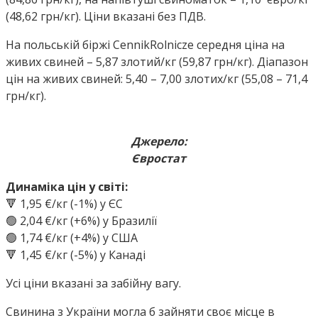
(48,62 грн/кг). Ціни вказані без ПДВ.
На польській біржі CennikRolnicze середня ціна на
живих свиней – 5,87 злотий/кг (59,87 грн/кг). Діапазон
цін на живих свиней: 5,40 – 7,00 злотих/кг (55,08 – 71,4
грн/кг).
Джерело:
Євростат
Динаміка цін у світі:
🔻 1,95 €/кг (-1%) у ЄС
🟢 2,04 €/кг (+6%) у Бразилії
🟢 1,74 €/кг (+4%) у США
🔻 1,45 €/кг (-5%) у Канаді
Усі ціни вказані за забійну вагу.
Свинина з України могла б зайняти своє місце в