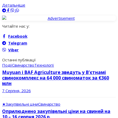
Детальніше
Читайте нас у:
Facebook
Telegram
Viber
Останні публікації
Події
Свинарство
Технології
Muyuan і BAF Agriculture зведуть у В’єтнамі
свинокомплекс на 64 000 свиноматок за €360
млн
7 Серпня, 2026
★
Закупівельні ціни
Свинарство
Оприлюднено закупівельні ціни на свиней на
10 – 16 серпня 2026 р.