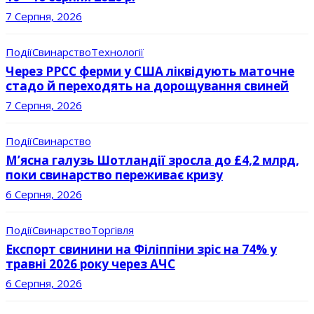
7 Серпня, 2026
Події
Свинарство
Технології
Через РРСС ферми у США ліквідують маточне
стадо й переходять на дорощування свиней
7 Серпня, 2026
Події
Свинарство
М’ясна галузь Шотландії зросла до £4,2 млрд,
поки свинарство переживає кризу
6 Серпня, 2026
Події
Свинарство
Торгівля
Експорт свинини на Філіппіни зріс на 74% у
травні 2026 року через АЧС
6 Серпня, 2026