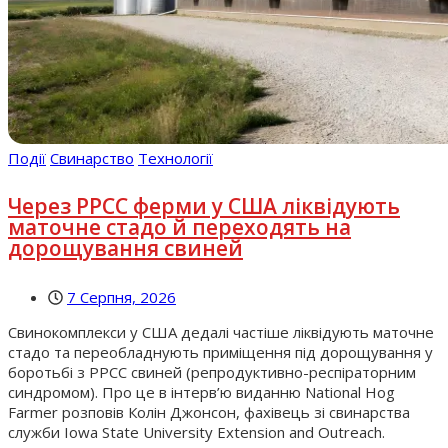
Події
Свинарство
Технології
Через РРСС ферми у США ліквідують
маточне стадо й переходять на
дорощування свиней
7 Серпня, 2026
Свинокомплекси у США дедалі частіше ліквідують маточне
стадо та переобладнують приміщення під дорощування у
боротьбі з РРСС свиней (репродуктивно-респіраторним
синдромом). Про це в інтерв’ю виданню National Hog
Farmer розповів Колін Джонсон, фахівець зі свинарства
служби Iowa State University Extension and Outreach.