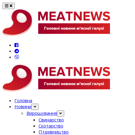
Перейти
до
вмісту
Головна
Новини
Вирощування
Свинарство
Скотарство
Птахівництво